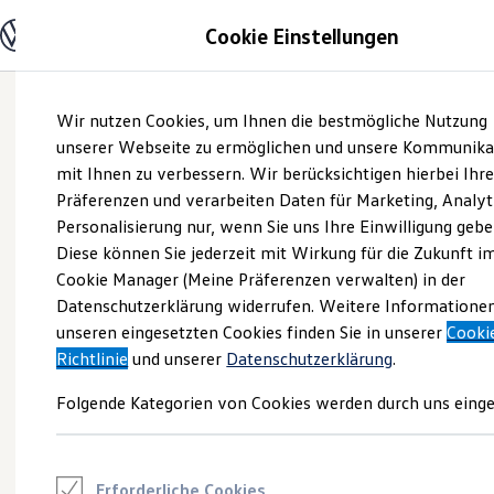
Modelle und Konfigurator
Cookie Einstellungen
Konfigurator
Modelle vergleichen
Konfiguration laden
Zum
Zum
Autosuche
Wir nutzen Cookies, um Ihnen die bestmögliche Nutzung
Hauptinhalt
Footer
Elektroautos
springen
springen
unserer Webseite zu ermöglichen und unsere Kommunika
ENERGY Sondermodelle
Nutzfahrzeuge
mit Ihnen zu verbessern. Wir berücksichtigen hierbei Ihr
SUV und CUV
Präferenzen und verarbeiten Daten für Marketing, Analyt
Familienautos
Personalisierung nur, wenn Sie uns Ihre Einwilligung gebe
Kombis
Kompaktwagen
Diese können Sie jederzeit mit Wirkung für die Zukunft i
Sportwagen
Cookie Manager (Meine Präferenzen verwalten) in der
Schnell verfügbare Fahrzeuge
Angebote und Produkte
Datenschutzerklärung widerrufen. Weitere Informatione
Aktuelle Angebote
unseren eingesetzten Cookies finden Sie in unserer
Cooki
E-Auto-Förderung
Richtlinie
und unserer
Datenschutzerklärung
.
Volkswagen Marktplatz
Die ENERGY Sondermodelle
Folgende Kategorien von Cookies werden durch uns einge
Junge Gebrauchtwagen und Gebrauchtwagen
Volkswagen Zertifizierte Gebrauchtwagen
Elektromobilität bei Gebrauchtwagen
Zubehör- und Serviceangebote
Saisonangebote
Erforderliche Cookies