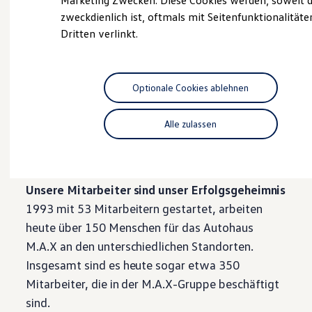
Marketing Zwecken. Diese Cookies werden, soweit d
Hybridautos
zweckdienlich ist, oftmals mit Seitenfunktionalität
Sprendlinger Landstraße – Spezialisierung und
Marke und Erlebnis
Dritten verlinkt.
Volkswagen R und R Experience
Fokussierung
R-Modelle
Im Jahre 2001 eröffnete in der Sprendlinger
R Experience
Driving Experience
Landstraße das VW Nutzfahrzeugezentrum,
Volkswagen entdecken
Optionale Cookies ablehnen
sowie das Karosserie- und Lackzentrum. So
Werkbesichtigung
Factory visit
können wir unseren Kunden an jedem Standort
Lifestyle Shop
Alle zulassen
die speziell geschulten Mitarbeiter und ein auf
T-Roc Kollektion
Golf Kollektion
ihre Wünsche abgestimmtes Angebot bieten.
ID. Kollektion
Volkswagen Kollektion
R-Kollektion
Unsere Mitarbeiter sind unser Erfolgsgeheimnis
GTI Kollektion
1993 mit 53 Mitarbeitern gestartet, arbeiten
Fußball Drop
we drive football
heute über 150 Menschen für das Autohaus
#wedriveproud
M.A.X an den unterschiedlichen Standorten.
Besitzer und Service
myVolkswagen
Insgesamt sind es heute sogar etwa 350
Software Updates
Mitarbeiter, die in der M.A.X-Gruppe beschäftigt
Service und Ersatzteile
Inspektion und HU/AU
sind.
Reparaturen und Checks