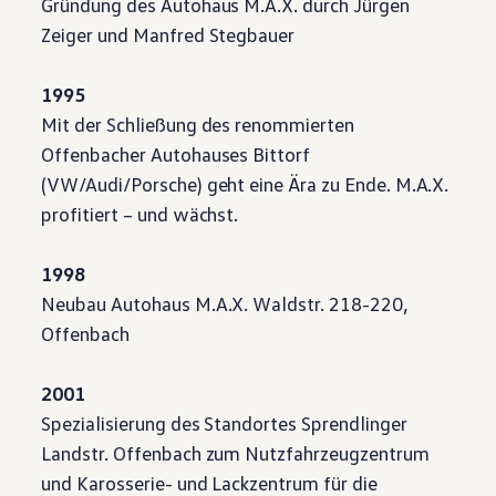
Gründung des Autohaus M.A.X. durch Jürgen
Magazin
Zeiger und Manfred Stegbauer
Lifestyle
Transport
Familie
1995
Elektromobilität
Volkswagen R
Mit der Schließung des renommierten
Pannen- und Unfallhilfe
Offenbacher Autohauses Bittorf
Volkswagen Kundenbetreuung
(VW/Audi/Porsche) geht eine Ära zu Ende. M.A.X.
profitiert – und wächst.
1998
Neubau Autohaus M.A.X. Waldstr. 218-220,
Offenbach
2001
Spezialisierung des Standortes Sprendlinger
Landstr. Offenbach zum Nutzfahrzeugzentrum
und Karosserie- und Lackzentrum für die