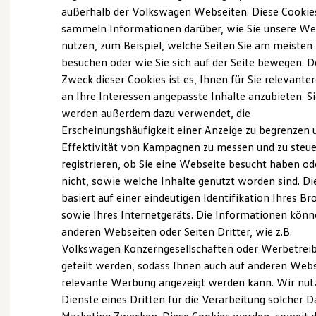
Elektrofahrzeugkonzepte
außerhalb der Volkswagen Webseiten. Diese Cookie
ergreifen am attraktiven Standort in Offenbach
ID. EVERY1
sammeln Informationen darüber, wie Sie unsere We
ein bestehendes Autohaus mit motivierten
Reichweite
nutzen, zum Beispiel, welche Seiten Sie am meisten
Reichweite der ID. Modelle
Mitarbeitern zu übernehmen und auf den
Reichweite im Winter
besuchen oder wie Sie sich auf der Seite bewegen. D
Erfolgsweg zu führen. Das Autohaus M.A.X in
Rekuperation
Zweck dieser Cookies ist es, Ihnen für Sie relevante
Laden
Offenbach entsteht.
an Ihre Interessen angepasste Inhalte anzubieten. S
Laden unterwegs
Laden Zuhause
werden außerdem dazu verwendet, die
Ladestationen finden
Neues Gewand für neue Ideen
Erscheinungshäufigkeit einer Anzeige zu begrenzen 
Ladezeitensimulator
Schnell wurde klar, dass das Konzept
Effektivität von Kampagnen zu messen und zu steue
Batterie
Sicherheit
registrieren, ob Sie eine Webseite besucht haben od
funktionierte und der Standort in der
Garantie und Lebensdauer
nicht, sowie welche Inhalte genutzt worden sind. Di
Sprendlinger Straße für die Marken Audi und VW
Nachhaltigkeit
basiert auf einer eindeutigen Identifikation Ihres B
Technologie
nicht mehr ausreichte. Also wurde in der
Kosten und Kauf
sowie Ihres Internetgeräts. Die Informationen kön
Waldstraße in Offenbach neu gebaut und 1998
Verbrauchskosten
anderen Webseiten oder Seiten Dritter, wie z.B.
Kaufoptionen
eröffnet: Für die Marken Audi und VW gab es
Volkswagen Konzerngesellschaften oder Werbetrei
E-Auto-Förderung
eigenständige, attraktive Gebäude und viel Platz
Software und Konnektivität
geteilt werden, sodass Ihnen auch auf anderen Web
Die ID. Software 6
für unsere Kunden, Mitarbeiter und natürlich die
relevante Werbung angezeigt werden kann. Wir nut
ID. Software Versionen und Updates
Fahrzeuge.
Dienste eines Dritten für die Verarbeitung solcher D
Digitale Extras
Schnittstellen zu Ihrem ID.