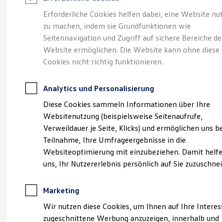
Reifenpakete
Leasing
Erforderliche Cookies helfen dabei, eine Website nu
Leasing-Angebote
zu machen, indem sie Grundfunktionen wie
M.A.X. Gruppe -
Gebrauchtwagen Leasing
Seitennavigation und Zugriff auf sichere Bereiche de
Junge Gebrauchtwagen-Leasing
Elektroauto Leasing
Website ermöglichen. Die Website kann ohne diese
Unsere Geschichte
Kleinwagen-Leasing
Cookies nicht richtig funktionieren.
Leasing ohne Anzahlung
Finanzierung
Autokredit mit Schlussrate
Analytics und Personalisierung
Versicherungen und Garantien
Kfz-Versicherung
Diese Cookies sammeln Informationen über Ihre
Restschuldversicherungen
Websitenutzung (beispielsweise Seitenaufrufe,
(
Impressum & Rechtliches
)
Garantien
Verweildauer je Seite, Klicks) und ermöglichen uns b
Wartungsverträge
Geschäftskunden
Teilnahme, Ihre Umfrageergebnisse in die
Professional Class bei Volkswagen
Websiteoptimierung mit einzubeziehen. Damit helfe
Großkunden
Eine neue Chance in Offenbach
uns, Ihr Nutzererlebnis persönlich auf Sie zuzuschne
Behörden
Direktkunden
Im Jahre 1993 ergab sich durch die Insolvenz der
Sonderfahrzeuge
Kammler Gruppe eine große Chance für die
Marketing
Anpfiff zum Gewinn
Elektromobilität
Unternehmer Manfred Stegbauer und Jürgen
Wir nutzen diese Cookies, um Ihnen auf Ihre Intere
Elektroautos
Zeiger. Zusammen wollte man die Möglichkeit
zugeschnittene Werbung anzuzeigen, innerhalb und
ID. Tutorials