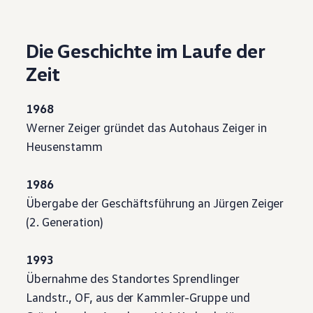
Motorenöl und Flüssigkeiten
Räder und Reifen
Pannen- und Unfallhilfe
Die Geschichte im Laufe der
Economy Service
Volkswagen Teile
Zeit
Zubehör
Modellspezifisches Zubehör
Schutz und Pflege
1968
Transport
Entertainment und Elektronik
Werner Zeiger gründet das Autohaus Zeiger in
Individualisieren
Heusenstamm
Wallbox und Ladekabel
Digitale Extras
Dienste für Ihr Modell finden
1986
Volkswagen Apps, Login und Shop
Handy und Fahrzeug verbinden
Übergabe der Geschäftsführung an Jürgen Zeiger
Updates für Software, Karten und Radio
(2. Generation)
Über Ihr Auto
Vorgängermodelle
Kundeninformationen
1993
Volkswagen Kundenbetreuung
Warn- und Kontrollleuchten
Übernahme des Standortes Sprendlinger
Assistenzsysteme
Landstr., OF, aus der Kammler-Gruppe und
Digitale Betriebsanleitung
Live Beratung