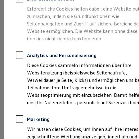
Reifenpakete
Leasing
Erforderliche Cookies helfen dabei, eine Website nu
Leasing-Angebote
zu machen, indem sie Grundfunktionen wie
So geht neu.
Gebrauchtwagen Leasing
Seitennavigation und Zugriff auf sichere Bereiche de
Junge Gebrauchtwagen-Leasing
Elektroauto Leasing
Website ermöglichen. Die Website kann ohne diese
Entdecken Sie jetzt
Kleinwagen-Leasing
Cookies nicht richtig funktionieren.
Leasing ohne Anzahlung
den neuen ID.3 Neo!
Finanzierung
Autokredit mit Schlussrate
Analytics und Personalisierung
Versicherungen und Garantien
Kfz-Versicherung
Diese Cookies sammeln Informationen über Ihre
Restschuldversicherungen
Websitenutzung (beispielsweise Seitenaufrufe,
Garantien
Verweildauer je Seite, Klicks) und ermöglichen uns b
Wartungsverträge
Geschäftskunden
Teilnahme, Ihre Umfrageergebnisse in die
Professional Class bei Volkswagen
Websiteoptimierung mit einzubeziehen. Damit helfe
Großkunden
uns, Ihr Nutzererlebnis persönlich auf Sie zuzuschne
Behörden
Direktkunden
Sonderfahrzeuge
Marketing
Anpfiff zum Gewinn
Elektromobilität
Wir nutzen diese Cookies, um Ihnen auf Ihre Intere
Elektroautos
zugeschnittene Werbung anzuzeigen, innerhalb und
ID. Tutorials