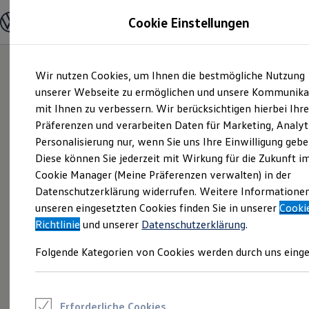
Modelle und Konfigurator
Cookie Einstellungen
Konfigurator
Modelle vergleichen
Konfiguration laden
Zum
Zum
Autosuche
Wir nutzen Cookies, um Ihnen die bestmögliche Nutzung
Hauptinhalt
Footer
Elektroautos
springen
springen
unserer Webseite zu ermöglichen und unsere Kommunika
ENERGY Sondermodelle
Nutzfahrzeuge
mit Ihnen zu verbessern. Wir berücksichtigen hierbei Ihr
SUV und CUV
Präferenzen und verarbeiten Daten für Marketing, Analyt
Familienautos
Personalisierung nur, wenn Sie uns Ihre Einwilligung gebe
Kombis
Kompaktwagen
Diese können Sie jederzeit mit Wirkung für die Zukunft i
Sportwagen
Cookie Manager (Meine Präferenzen verwalten) in der
Schnell verfügbare Fahrzeuge
Angebote und Produkte
Datenschutzerklärung widerrufen. Weitere Informatione
Aktuelle Angebote
unseren eingesetzten Cookies finden Sie in unserer
Cooki
E-Auto-Förderung
Richtlinie
und unserer
Datenschutzerklärung
.
Volkswagen Marktplatz
Die ENERGY Sondermodelle
Folgende Kategorien von Cookies werden durch uns einge
Junge Gebrauchtwagen und Gebrauchtwagen
Volkswagen Zertifizierte Gebrauchtwagen
Elektromobilität bei Gebrauchtwagen
Zubehör- und Serviceangebote
Saisonangebote
Erforderliche Cookies