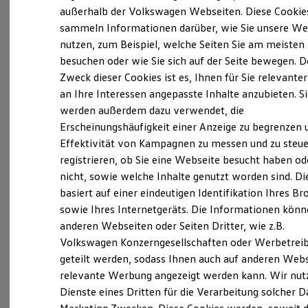
Elektrofahrzeugkonzepte
außerhalb der Volkswagen Webseiten. Diese Cookie
(
Impressum & Rechtliches
)
ID. EVERY1
sammeln Informationen darüber, wie Sie unsere We
Reichweite
nutzen, zum Beispiel, welche Seiten Sie am meisten
Reichweite der ID. Modelle
Reichweite im Winter
besuchen oder wie Sie sich auf der Seite bewegen. D
Rekuperation
Zweck dieser Cookies ist es, Ihnen für Sie relevante
Laden
an Ihre Interessen angepasste Inhalte anzubieten. S
Laden unterwegs
Probefahrt vereinbaren
Laden Zuhause
werden außerdem dazu verwendet, die
Ladestationen finden
Erscheinungshäufigkeit einer Anzeige zu begrenzen 
Ladezeitensimulator
Effektivität von Kampagnen zu messen und zu steue
Batterie
Sicherheit
registrieren, ob Sie eine Webseite besucht haben od
Garantie und Lebensdauer
nicht, sowie welche Inhalte genutzt worden sind. Di
Fahrzeugangebot anfordern
Nachhaltigkeit
basiert auf einer eindeutigen Identifikation Ihres B
Technologie
Kosten und Kauf
sowie Ihres Internetgeräts. Die Informationen kön
Verbrauchskosten
anderen Webseiten oder Seiten Dritter, wie z.B.
Kaufoptionen
Volkswagen Konzerngesellschaften oder Werbetrei
E-Auto-Förderung
Servicetermin buchen
Software und Konnektivität
geteilt werden, sodass Ihnen auch auf anderen Web
Die ID. Software 6
relevante Werbung angezeigt werden kann. Wir nut
ID. Software Versionen und Updates
Dienste eines Dritten für die Verarbeitung solcher D
Digitale Extras
Schnittstellen zu Ihrem ID.