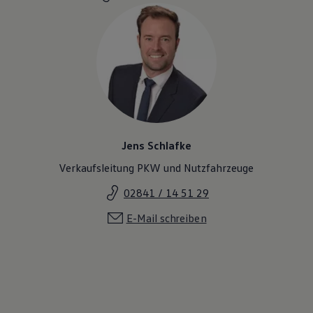
Magazin
Lifestyle
Transport
Familie
Elektromobilität
Volkswagen R
Pannen- und Unfallhilfe
Volkswagen Kundenbetreuung
Jens Schlafke
Verkaufsleitung PKW und Nutzfahrzeuge
02841 / 14 51 29
E-Mail schreiben