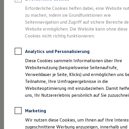
Reifenpakete
Leasing
Erforderliche Cookies helfen dabei, eine Website nu
Leasing-Angebote
zu machen, indem sie Grundfunktionen wie
Eine Spur Extra.
Der
Gebrauchtwagen Leasing
Seitennavigation und Zugriff auf sichere Bereiche de
Junge Gebrauchtwagen-Leasing
Elektroauto Leasing
Website ermöglichen. Die Website kann ohne diese
neue vollelektrische
Kleinwagen-Leasing
Cookies nicht richtig funktionieren.
Leasing ohne Anzahlung
ID. Polo
Finanzierung
Autokredit mit Schlussrate
Analytics und Personalisierung
Versicherungen und Garantien
Kfz-Versicherung
Diese Cookies sammeln Informationen über Ihre
Restschuldversicherungen
Websitenutzung (beispielsweise Seitenaufrufe,
Garantien
Verweildauer je Seite, Klicks) und ermöglichen uns b
Wartungsverträge
Geschäftskunden
Teilnahme, Ihre Umfrageergebnisse in die
Professional Class bei Volkswagen
Websiteoptimierung mit einzubeziehen. Damit helfe
Großkunden
uns, Ihr Nutzererlebnis persönlich auf Sie zuzuschne
Behörden
Direktkunden
Sonderfahrzeuge
(
Impressum & Rechtliches
)
Marketing
Anpfiff zum Gewinn
Elektromobilität
Wir nutzen diese Cookies, um Ihnen auf Ihre Intere
Elektroautos
zugeschnittene Werbung anzuzeigen, innerhalb und
ID. Tutorials