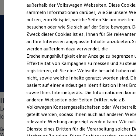
Elektrofahrzeugkonzepte
außerhalb der Volkswagen Webseiten. Diese Cookie
ID. EVERY1
sammeln Informationen darüber, wie Sie unsere We
Reichweite
nutzen, zum Beispiel, welche Seiten Sie am meisten
Reichweite der ID. Modelle
Reichweite im Winter
besuchen oder wie Sie sich auf der Seite bewegen. D
Rekuperation
Zweck dieser Cookies ist es, Ihnen für Sie relevante
Laden
an Ihre Interessen angepasste Inhalte anzubieten. S
Laden unterwegs
Laden Zuhause
werden außerdem dazu verwendet, die
Ladestationen finden
Erscheinungshäufigkeit einer Anzeige zu begrenzen 
Ladezeitensimulator
Effektivität von Kampagnen zu messen und zu steue
Batterie
Sicherheit
registrieren, ob Sie eine Webseite besucht haben od
Garantie und Lebensdauer
nicht, sowie welche Inhalte genutzt worden sind. Di
Nachhaltigkeit
basiert auf einer eindeutigen Identifikation Ihres B
Technologie
Kosten und Kauf
sowie Ihres Internetgeräts. Die Informationen kön
Verbrauchskosten
ID. Polo
Days vom 04.09.–05.09.2026:
anderen Webseiten oder Seiten Dritter, wie z.B.
Kaufoptionen
Volkswagen Konzerngesellschaften oder Werbetrei
Lernen Sie den neuen vollelektrischen
ID. Polo
E-Auto-Förderung
Software und Konnektivität
geteilt werden, sodass Ihnen auch auf anderen Web
kennen.
Die ID. Software 6
relevante Werbung angezeigt werden kann. Wir nut
ID. Software Versionen und Updates
Dienste eines Dritten für die Verarbeitung solcher D
Besuchen Sie uns vom 04. bis 05. September vor Ort in
Digitale Extras
Weingarten und erleben Sie einen Tag voller Freude, Spaß und
Schnittstellen zu Ihrem ID.