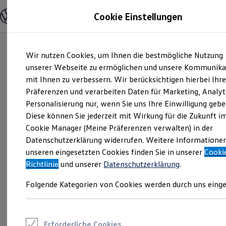
Modelle und Konfigurator
Cookie Einstellungen
Konfigurator
Modelle vergleichen
Konfiguration laden
Zum
Zum
Autosuche
Wir nutzen Cookies, um Ihnen die bestmögliche Nutzung
Hauptinhalt
Footer
Elektroautos
springen
springen
unserer Webseite zu ermöglichen und unsere Kommunika
ENERGY Sondermodelle
Nutzfahrzeuge
mit Ihnen zu verbessern. Wir berücksichtigen hierbei Ihr
SUV und CUV
Präferenzen und verarbeiten Daten für Marketing, Analyt
Familienautos
Personalisierung nur, wenn Sie uns Ihre Einwilligung gebe
Kombis
Kompaktwagen
Diese können Sie jederzeit mit Wirkung für die Zukunft i
Sportwagen
Cookie Manager (Meine Präferenzen verwalten) in der
Schnell verfügbare Fahrzeuge
Angebote und Produkte
Datenschutzerklärung widerrufen. Weitere Informatione
Aktuelle Angebote
unseren eingesetzten Cookies finden Sie in unserer
Cooki
E-Auto-Förderung
Richtlinie
und unserer
Datenschutzerklärung
.
Volkswagen Marktplatz
Die ENERGY Sondermodelle
Folgende Kategorien von Cookies werden durch uns einge
Junge Gebrauchtwagen und Gebrauchtwagen
Volkswagen Zertifizierte Gebrauchtwagen
Elektromobilität bei Gebrauchtwagen
Zubehör- und Serviceangebote
Saisonangebote
Erforderliche Cookies