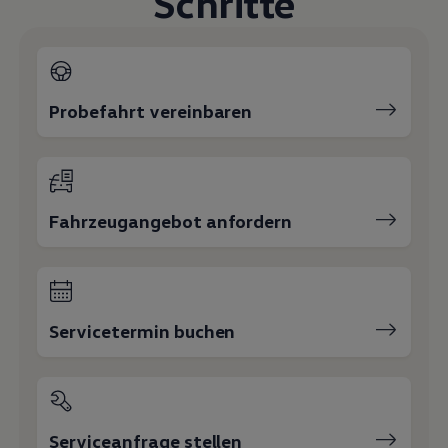
Schritte
Magazin
Lifestyle
Transport
Familie
Elektromobilität
Volkswagen R
Probefahrt vereinbaren
Pannen- und Unfallhilfe
Volkswagen Kundenbetreuung
Fahrzeugangebot anfordern
Servicetermin buchen
Serviceanfrage stellen