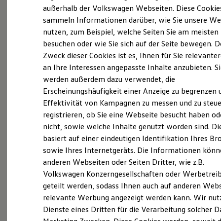
Elektrofahrzeugkonzepte
außerhalb der Volkswagen Webseiten. Diese Cookie
(
Impressum & Rechtliches
)
ID. EVERY1
sammeln Informationen darüber, wie Sie unsere We
Reichweite
nutzen, zum Beispiel, welche Seiten Sie am meisten
Reichweite der ID. Modelle
Reichweite im Winter
besuchen oder wie Sie sich auf der Seite bewegen. D
Rekuperation
Zweck dieser Cookies ist es, Ihnen für Sie relevante
Laden
an Ihre Interessen angepasste Inhalte anzubieten. S
Laden unterwegs
Probefahrt vereinbaren
Laden Zuhause
werden außerdem dazu verwendet, die
Ladestationen finden
Erscheinungshäufigkeit einer Anzeige zu begrenzen 
Ladezeitensimulator
Effektivität von Kampagnen zu messen und zu steue
Batterie
Sicherheit
registrieren, ob Sie eine Webseite besucht haben od
Garantie und Lebensdauer
nicht, sowie welche Inhalte genutzt worden sind. Di
Fahrzeugangebot anfordern
Nachhaltigkeit
basiert auf einer eindeutigen Identifikation Ihres B
Technologie
Kosten und Kauf
sowie Ihres Internetgeräts. Die Informationen kön
Verbrauchskosten
anderen Webseiten oder Seiten Dritter, wie z.B.
Kaufoptionen
Volkswagen Konzerngesellschaften oder Werbetrei
E-Auto-Förderung
Servicetermin buchen
Software und Konnektivität
geteilt werden, sodass Ihnen auch auf anderen Web
Die ID. Software 6
relevante Werbung angezeigt werden kann. Wir nut
ID. Software Versionen und Updates
Dienste eines Dritten für die Verarbeitung solcher D
Digitale Extras
Schnittstellen zu Ihrem ID.