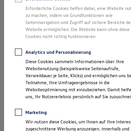
Reifenpakete
Leasing
Erforderliche Cookies helfen dabei, eine Website nu
Leasing-Angebote
zu machen, indem sie Grundfunktionen wie
So geht neu.
Gebrauchtwagen Leasing
Seitennavigation und Zugriff auf sichere Bereiche de
Junge Gebrauchtwagen-Leasing
Elektroauto Leasing
Website ermöglichen. Die Website kann ohne diese
Entdecken Sie jetzt
Kleinwagen-Leasing
Cookies nicht richtig funktionieren.
Leasing ohne Anzahlung
den neuen ID.3 Neo!
Finanzierung
Autokredit mit Schlussrate
Analytics und Personalisierung
Versicherungen und Garantien
Kfz-Versicherung
Diese Cookies sammeln Informationen über Ihre
Restschuldversicherungen
Websitenutzung (beispielsweise Seitenaufrufe,
Garantien
Verweildauer je Seite, Klicks) und ermöglichen uns b
Wartungsverträge
Geschäftskunden
Teilnahme, Ihre Umfrageergebnisse in die
Professional Class bei Volkswagen
Websiteoptimierung mit einzubeziehen. Damit helfe
Großkunden
uns, Ihr Nutzererlebnis persönlich auf Sie zuzuschne
Behörden
Direktkunden
Sonderfahrzeuge
Marketing
Anpfiff zum Gewinn
Elektromobilität
Wir nutzen diese Cookies, um Ihnen auf Ihre Intere
Elektroautos
zugeschnittene Werbung anzuzeigen, innerhalb und
ID. Tutorials