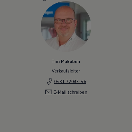
Magazin
Lifestyle
Transport
Familie
Elektromobilität
Volkswagen R
Pannen- und Unfallhilfe
Volkswagen Kundenbetreuung
Tim Makoben
Verkaufsleiter
0431 72083-46
E-Mail schreiben