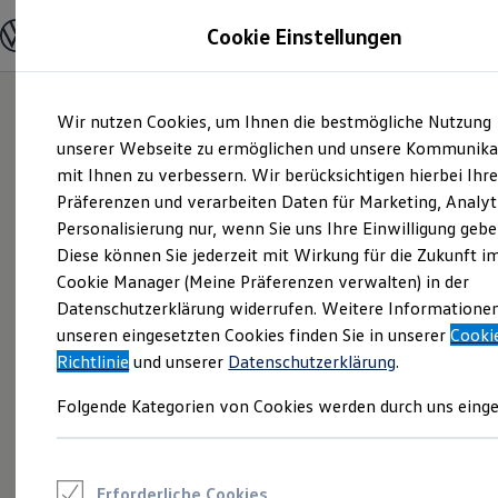
Modelle und Konfigurator
Cookie Einstellungen
Konfigurator
Modelle vergleichen
Konfiguration laden
Zum
Zum
Autosuche
Wir nutzen Cookies, um Ihnen die bestmögliche Nutzung
Hauptinhalt
Footer
Elektroautos
springen
springen
unserer Webseite zu ermöglichen und unsere Kommunika
ENERGY Sondermodelle
Nutzfahrzeuge
mit Ihnen zu verbessern. Wir berücksichtigen hierbei Ihr
SUV und CUV
Präferenzen und verarbeiten Daten für Marketing, Analyt
Familienautos
Personalisierung nur, wenn Sie uns Ihre Einwilligung gebe
Kombis
Kompaktwagen
Diese können Sie jederzeit mit Wirkung für die Zukunft i
Sportwagen
Cookie Manager (Meine Präferenzen verwalten) in der
Schnell verfügbare Fahrzeuge
Angebote und Produkte
Datenschutzerklärung widerrufen. Weitere Informatione
Aktuelle Angebote
unseren eingesetzten Cookies finden Sie in unserer
Cooki
E-Auto-Förderung
Richtlinie
und unserer
Datenschutzerklärung
.
Volkswagen Marktplatz
Die ENERGY Sondermodelle
Folgende Kategorien von Cookies werden durch uns einge
Junge Gebrauchtwagen und Gebrauchtwagen
Volkswagen Zertifizierte Gebrauchtwagen
Elektromobilität bei Gebrauchtwagen
Zubehör- und Serviceangebote
Saisonangebote
Erforderliche Cookies