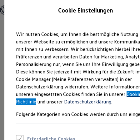
Modelle und Konfigurator
Cookie Einstellungen
Konfigurator
Modelle vergleichen
Konfiguration laden
Zum
Zum
Autosuche
Wir nutzen Cookies, um Ihnen die bestmögliche Nutzung
Hauptinhalt
Footer
Elektroautos
springen
springen
unserer Webseite zu ermöglichen und unsere Kommunika
ENERGY Sondermodelle
Nutzfahrzeuge
mit Ihnen zu verbessern. Wir berücksichtigen hierbei Ihr
SUV und CUV
Präferenzen und verarbeiten Daten für Marketing, Analyt
Familienautos
Personalisierung nur, wenn Sie uns Ihre Einwilligung gebe
Kombis
Kompaktwagen
Diese können Sie jederzeit mit Wirkung für die Zukunft i
Sportwagen
Cookie Manager (Meine Präferenzen verwalten) in der
Schnell verfügbare Fahrzeuge
Angebote und Produkte
Datenschutzerklärung widerrufen. Weitere Informatione
Aktuelle Angebote
unseren eingesetzten Cookies finden Sie in unserer
Cooki
E-Auto-Förderung
Richtlinie
und unserer
Datenschutzerklärung
.
Volkswagen Marktplatz
Die ENERGY Sondermodelle
Folgende Kategorien von Cookies werden durch uns einge
Junge Gebrauchtwagen und Gebrauchtwagen
Volkswagen Zertifizierte Gebrauchtwagen
Elektromobilität bei Gebrauchtwagen
Zubehör- und Serviceangebote
Saisonangebote
Erforderliche Cookies