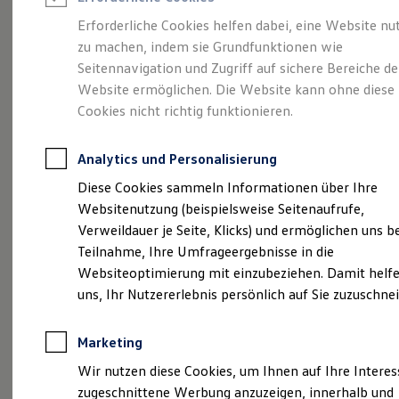
Reifenpakete
Leasing
Erforderliche Cookies helfen dabei, eine Website nu
Leasing-Angebote
zu machen, indem sie Grundfunktionen wie
Eine Spur Extra.
Der
Gebrauchtwagen Leasing
Seitennavigation und Zugriff auf sichere Bereiche de
Junge Gebrauchtwagen-Leasing
Elektroauto Leasing
Website ermöglichen. Die Website kann ohne diese
neue vollelektrische
Kleinwagen-Leasing
Cookies nicht richtig funktionieren.
Leasing ohne Anzahlung
ID. Polo
Finanzierung
Autokredit mit Schlussrate
Analytics und Personalisierung
Versicherungen und Garantien
Kfz-Versicherung
Diese Cookies sammeln Informationen über Ihre
Restschuldversicherungen
Websitenutzung (beispielsweise Seitenaufrufe,
Garantien
Verweildauer je Seite, Klicks) und ermöglichen uns b
Wartungsverträge
Geschäftskunden
Teilnahme, Ihre Umfrageergebnisse in die
Professional Class bei Volkswagen
Websiteoptimierung mit einzubeziehen. Damit helfe
Großkunden
uns, Ihr Nutzererlebnis persönlich auf Sie zuzuschne
Behörden
Direktkunden
Sonderfahrzeuge
(
Impressum & Rechtliches
)
Marketing
Anpfiff zum Gewinn
Elektromobilität
Wir nutzen diese Cookies, um Ihnen auf Ihre Intere
Elektroautos
zugeschnittene Werbung anzuzeigen, innerhalb und
ID. Tutorials