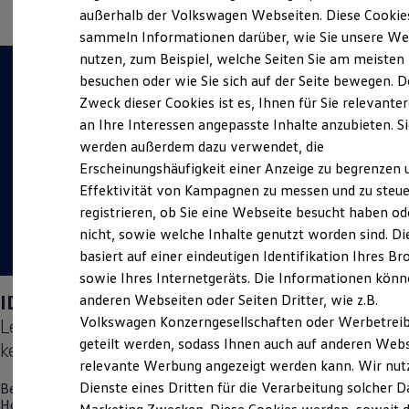
Der neue ID. Polo
außerhalb der Volkswagen Webseiten. Diese Cookie
Der neue ID.3 Neo
sammeln Informationen darüber, wie Sie unsere We
Der ID.4
nutzen, zum Beispiel, welche Seiten Sie am meisten
Der ID.4 GTX
Der ID.5 GTX
besuchen oder wie Sie sich auf der Seite bewegen. D
Der ID.7
Zweck dieser Cookies ist es, Ihnen für Sie relevante
Der ID.7 GTX
an Ihre Interessen angepasste Inhalte anzubieten. S
Der ID.7 Tourer
Der ID.7 GTX Tourer
werden außerdem dazu verwendet, die
Der ID. Buzz
Erscheinungshäufigkeit einer Anzeige zu begrenzen 
Der neue ID. Cross
Effektivität von Kampagnen zu messen und zu steue
Elektrofahrzeugkonzepte
ID. EVERY1
registrieren, ob Sie eine Webseite besucht haben od
Reichweite
nicht, sowie welche Inhalte genutzt worden sind. Di
Reichweite der ID. Modelle
basiert auf einer eindeutigen Identifikation Ihres B
Reichweite im Winter
Rekuperation
sowie Ihres Internetgeräts. Die Informationen kön
Laden
ID. Polo
Days am 05.09.2026:
anderen Webseiten oder Seiten Dritter, wie z.B.
Laden unterwegs
Volkswagen Konzerngesellschaften oder Werbetrei
Lernen Sie den neuen vollelektrischen
ID. Polo
Laden Zuhause
Ladestationen finden
geteilt werden, sodass Ihnen auch auf anderen Web
kennen.
Ladezeitensimulator
relevante Werbung angezeigt werden kann. Wir nut
Batterie
Dienste eines Dritten für die Verarbeitung solcher D
Besuchen Sie uns am 05. September vor Ort in Wanzleben OT
Sicherheit
Hohendodeleben und erleben Sie einen Tag voller Freude, Spaß
Garantie und Lebensdauer