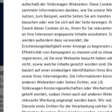
Elektrofahrzeugkonzepte
außerhalb der Volkswagen Webseiten. Diese Cookie
ID. EVERY1
sammeln Informationen darüber, wie Sie unsere We
Reichweite
nutzen, zum Beispiel, welche Seiten Sie am meisten
Reichweite der ID. Modelle
Reichweite im Winter
besuchen oder wie Sie sich auf der Seite bewegen. D
Rekuperation
Zweck dieser Cookies ist es, Ihnen für Sie relevante
Laden
an Ihre Interessen angepasste Inhalte anzubieten. S
Laden unterwegs
Laden Zuhause
werden außerdem dazu verwendet, die
Ladestationen finden
Erscheinungshäufigkeit einer Anzeige zu begrenzen 
Ladezeitensimulator
Effektivität von Kampagnen zu messen und zu steue
Batterie
Sicherheit
registrieren, ob Sie eine Webseite besucht haben od
Garantie und Lebensdauer
nicht, sowie welche Inhalte genutzt worden sind. Di
Nachhaltigkeit
basiert auf einer eindeutigen Identifikation Ihres B
Technologie
ID. Polo
Days am 04.09.2026:
Kosten und Kauf
sowie Ihres Internetgeräts. Die Informationen kön
Lernen Sie den neuen vollelektrischen
ID. Polo
Verbrauchskosten
anderen Webseiten oder Seiten Dritter, wie z.B.
Kaufoptionen
kennen.
Volkswagen Konzerngesellschaften oder Werbetrei
E-Auto-Förderung
Software und Konnektivität
geteilt werden, sodass Ihnen auch auf anderen Web
Besuchen Sie uns am 04. September vor Ort in Gotha und
Die ID. Software 6
relevante Werbung angezeigt werden kann. Wir nut
erleben Sie einen Tag voller Freude, Spaß und Überraschungen.
ID. Software Versionen und Updates
Denn wir möchten Ihnen auf diesem exklusiven Event den
Dienste eines Dritten für die Verarbeitung solcher D
Digitale Extras
neuen vollelektrischen
ID. Polo
zum ersten Mal persönlich
Schnittstellen zu Ihrem ID.