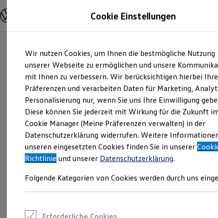
Modelle und Konfigurator
Cookie Einstellungen
Konfigurator
Modelle vergleichen
Konfiguration laden
Zum
Zum
Autosuche
Wir nutzen Cookies, um Ihnen die bestmögliche Nutzung
Hauptinhalt
Footer
Elektroautos
springen
springen
unserer Webseite zu ermöglichen und unsere Kommunika
ENERGY Sondermodelle
Nutzfahrzeuge
mit Ihnen zu verbessern. Wir berücksichtigen hierbei Ihr
SUV und CUV
Präferenzen und verarbeiten Daten für Marketing, Analyt
Familienautos
Personalisierung nur, wenn Sie uns Ihre Einwilligung gebe
Kombis
Kompaktwagen
Diese können Sie jederzeit mit Wirkung für die Zukunft i
Sportwagen
Cookie Manager (Meine Präferenzen verwalten) in der
Schnell verfügbare Fahrzeuge
Angebote und Produkte
Datenschutzerklärung widerrufen. Weitere Informatione
Aktuelle Angebote
unseren eingesetzten Cookies finden Sie in unserer
Cooki
E-Auto-Förderung
Richtlinie
und unserer
Datenschutzerklärung
.
Volkswagen Marktplatz
Die ENERGY Sondermodelle
Folgende Kategorien von Cookies werden durch uns einge
Junge Gebrauchtwagen und Gebrauchtwagen
Volkswagen Zertifizierte Gebrauchtwagen
Elektromobilität bei Gebrauchtwagen
Zubehör- und Serviceangebote
Saisonangebote
Erforderliche Cookies