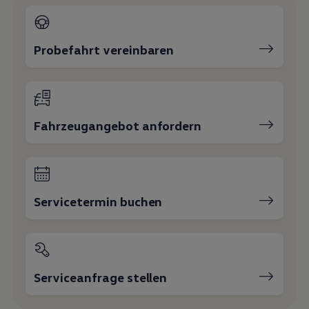
Magazin
Lifestyle
Transport
Familie
Probefahrt vereinbaren
Elektromobilität
Volkswagen R
Pannen- und Unfallhilfe
Volkswagen Kundenbetreuung
Fahrzeugangebot anfordern
Servicetermin buchen
Serviceanfrage stellen