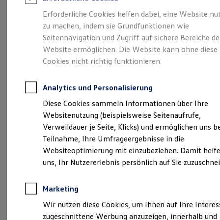
Reifenpakete
Leasing
Erforderliche Cookies helfen dabei, eine Website nu
Leasing-Angebote
zu machen, indem sie Grundfunktionen wie
Eine Spur Extra.
Der
Gebrauchtwagen Leasing
Seitennavigation und Zugriff auf sichere Bereiche de
Junge Gebrauchtwagen-Leasing
Elektroauto Leasing
Website ermöglichen. Die Website kann ohne diese
neue vollelektrische
Kleinwagen-Leasing
Cookies nicht richtig funktionieren.
Leasing ohne Anzahlung
ID. Polo
Finanzierung
Autokredit mit Schlussrate
Analytics und Personalisierung
Versicherungen und Garantien
Kfz-Versicherung
Diese Cookies sammeln Informationen über Ihre
Restschuldversicherungen
Websitenutzung (beispielsweise Seitenaufrufe,
Garantien
Verweildauer je Seite, Klicks) und ermöglichen uns b
Wartungsverträge
Geschäftskunden
Teilnahme, Ihre Umfrageergebnisse in die
Professional Class bei Volkswagen
Websiteoptimierung mit einzubeziehen. Damit helfe
Großkunden
uns, Ihr Nutzererlebnis persönlich auf Sie zuzuschne
Behörden
Direktkunden
Sonderfahrzeuge
Marketing
Anpfiff zum Gewinn
(
Impressum & Rechtliches
)
Elektromobilität
Wir nutzen diese Cookies, um Ihnen auf Ihre Intere
Elektroautos
zugeschnittene Werbung anzuzeigen, innerhalb und
ID. Tutorials