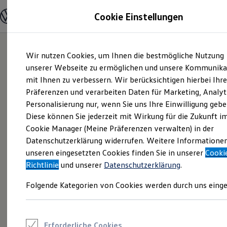
Modelle und Konfigurator
Cookie Einstellungen
Konfigurator
Modelle vergleichen
Konfiguration laden
Zum
Zum
Autosuche
Wir nutzen Cookies, um Ihnen die bestmögliche Nutzung
Hauptinhalt
Footer
Elektroautos
springen
springen
unserer Webseite zu ermöglichen und unsere Kommunika
ENERGY Sondermodelle
Nutzfahrzeuge
mit Ihnen zu verbessern. Wir berücksichtigen hierbei Ihr
SUV und CUV
Präferenzen und verarbeiten Daten für Marketing, Analyt
Familienautos
Personalisierung nur, wenn Sie uns Ihre Einwilligung gebe
Kombis
Kompaktwagen
Diese können Sie jederzeit mit Wirkung für die Zukunft i
Sportwagen
Cookie Manager (Meine Präferenzen verwalten) in der
Schnell verfügbare Fahrzeuge
Angebote und Produkte
Datenschutzerklärung widerrufen. Weitere Informatione
Aktuelle Angebote
unseren eingesetzten Cookies finden Sie in unserer
Cooki
E-Auto-Förderung
Richtlinie
und unserer
Datenschutzerklärung
.
Volkswagen Marktplatz
Die ENERGY Sondermodelle
Folgende Kategorien von Cookies werden durch uns einge
Junge Gebrauchtwagen und Gebrauchtwagen
Volkswagen Zertifizierte Gebrauchtwagen
Elektromobilität bei Gebrauchtwagen
Zubehör- und Serviceangebote
Saisonangebote
Erforderliche Cookies