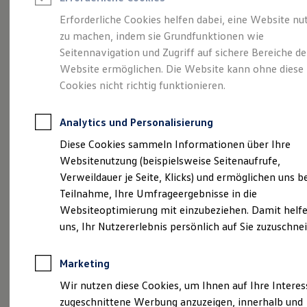
Reifenpakete
Leasing
Erforderliche Cookies helfen dabei, eine Website nu
Leasing-Angebote
zu machen, indem sie Grundfunktionen wie
So geht neu.
Gebrauchtwagen Leasing
Seitennavigation und Zugriff auf sichere Bereiche de
Junge Gebrauchtwagen-Leasing
Elektroauto Leasing
Website ermöglichen. Die Website kann ohne diese
Entdecken Sie jetzt
Kleinwagen-Leasing
Cookies nicht richtig funktionieren.
Leasing ohne Anzahlung
den neuen ID.3 Neo!
Finanzierung
Autokredit mit Schlussrate
Analytics und Personalisierung
Versicherungen und Garantien
Kfz-Versicherung
Diese Cookies sammeln Informationen über Ihre
Restschuldversicherungen
Websitenutzung (beispielsweise Seitenaufrufe,
Garantien
Verweildauer je Seite, Klicks) und ermöglichen uns b
Wartungsverträge
Geschäftskunden
Teilnahme, Ihre Umfrageergebnisse in die
Professional Class bei Volkswagen
Websiteoptimierung mit einzubeziehen. Damit helfe
Großkunden
uns, Ihr Nutzererlebnis persönlich auf Sie zuzuschne
Behörden
Direktkunden
Sonderfahrzeuge
Marketing
Anpfiff zum Gewinn
Elektromobilität
Wir nutzen diese Cookies, um Ihnen auf Ihre Intere
Elektroautos
zugeschnittene Werbung anzuzeigen, innerhalb und
ID. Tutorials