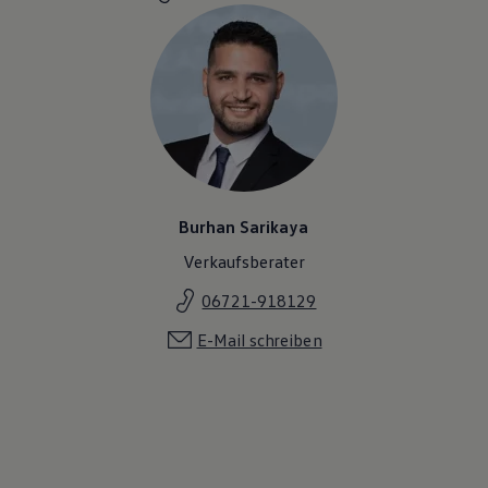
Magazin
Lifestyle
Transport
Familie
Elektromobilität
Volkswagen R
Pannen- und Unfallhilfe
Volkswagen Kundenbetreuung
Burhan Sarikaya
Verkaufsberater
06721-918129
E-Mail schreiben