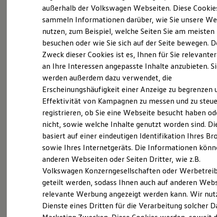
Elektrofahrzeugkonzepte
außerhalb der Volkswagen Webseiten. Diese Cookie
(
Impressum & Rechtliches
)
ID. EVERY1
sammeln Informationen darüber, wie Sie unsere We
Reichweite
nutzen, zum Beispiel, welche Seiten Sie am meisten
Reichweite der ID. Modelle
Reichweite im Winter
besuchen oder wie Sie sich auf der Seite bewegen. D
Rekuperation
Zweck dieser Cookies ist es, Ihnen für Sie relevante
Laden
an Ihre Interessen angepasste Inhalte anzubieten. S
Laden unterwegs
Probefahrt vereinbaren
Laden Zuhause
werden außerdem dazu verwendet, die
Ladestationen finden
Erscheinungshäufigkeit einer Anzeige zu begrenzen 
Ladezeitensimulator
Effektivität von Kampagnen zu messen und zu steue
Batterie
Sicherheit
registrieren, ob Sie eine Webseite besucht haben od
Garantie und Lebensdauer
nicht, sowie welche Inhalte genutzt worden sind. Di
Fahrzeugangebot anfordern
Nachhaltigkeit
basiert auf einer eindeutigen Identifikation Ihres B
Technologie
Kosten und Kauf
sowie Ihres Internetgeräts. Die Informationen kön
Verbrauchskosten
anderen Webseiten oder Seiten Dritter, wie z.B.
Kaufoptionen
Volkswagen Konzerngesellschaften oder Werbetrei
E-Auto-Förderung
Servicetermin buchen
Software und Konnektivität
geteilt werden, sodass Ihnen auch auf anderen Web
Die ID. Software 6
relevante Werbung angezeigt werden kann. Wir nut
ID. Software Versionen und Updates
Dienste eines Dritten für die Verarbeitung solcher D
Digitale Extras
Schnittstellen zu Ihrem ID.