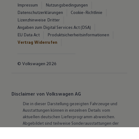
Impressum
Nutzungsbedingungen
Datenschutzerklärungen
Cookie-Richtlinie
Lizenzhinweise Dritter
Angaben zum Digital Services Act (DSA)
EU Data Act
Produktsicherheitsinformationen
Vertrag Widerrufen
© Volkswagen 2026
Disclaimer von Volkswagen AG
Die in dieser Darstellung gezeigten Fahrzeuge und
Ausstattungen können in einzelnen Details vom
aktuellen deutschen Lieferprogramm abweichen.
Abgebildet sind teilweise Sonderausstattungen der
Fahrzeuge gegen Mehrpreis.
Bitte beachten Sie auch unseren Konfigurator für eine