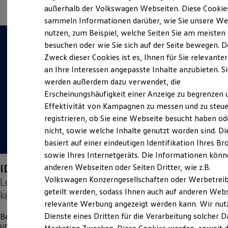
Elektrofahrzeugkonzepte
außerhalb der Volkswagen Webseiten. Diese Cookie
ID. EVERY1
sammeln Informationen darüber, wie Sie unsere We
Reichweite
nutzen, zum Beispiel, welche Seiten Sie am meisten
Reichweite der ID. Modelle
Reichweite im Winter
besuchen oder wie Sie sich auf der Seite bewegen. D
Rekuperation
Zweck dieser Cookies ist es, Ihnen für Sie relevante
Laden
an Ihre Interessen angepasste Inhalte anzubieten. S
Laden unterwegs
Laden Zuhause
werden außerdem dazu verwendet, die
Ladestationen finden
Erscheinungshäufigkeit einer Anzeige zu begrenzen 
Ladezeitensimulator
Effektivität von Kampagnen zu messen und zu steue
Batterie
Sicherheit
registrieren, ob Sie eine Webseite besucht haben od
Garantie und Lebensdauer
nicht, sowie welche Inhalte genutzt worden sind. Di
Nachhaltigkeit
basiert auf einer eindeutigen Identifikation Ihres B
Technologie
Kosten und Kauf
sowie Ihres Internetgeräts. Die Informationen kön
Verbrauchskosten
ID. Polo
Days vom 04.09.–05.09.2026:
anderen Webseiten oder Seiten Dritter, wie z.B.
Kaufoptionen
Volkswagen Konzerngesellschaften oder Werbetrei
Lernen Sie den neuen vollelektrischen
ID. Polo
E-Auto-Förderung
Software und Konnektivität
geteilt werden, sodass Ihnen auch auf anderen Web
kennen.
Die ID. Software 6
relevante Werbung angezeigt werden kann. Wir nut
ID. Software Versionen und Updates
Dienste eines Dritten für die Verarbeitung solcher D
Besuchen Sie uns vom 04. bis 05. September vor Ort in Bingen
Digitale Extras
und erleben Sie einen Tag voller Freude, Spaß und
Schnittstellen zu Ihrem ID.