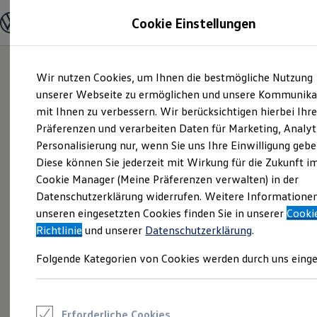
Modelle und Konfigurator
Cookie Einstellungen
Konfigurator
Modelle vergleichen
Konfiguration laden
Zum
Zum
Autosuche
Wir nutzen Cookies, um Ihnen die bestmögliche Nutzung
Hauptinhalt
Footer
Elektroautos
springen
springen
unserer Webseite zu ermöglichen und unsere Kommunika
ENERGY Sondermodelle
Nutzfahrzeuge
mit Ihnen zu verbessern. Wir berücksichtigen hierbei Ihr
SUV und CUV
Präferenzen und verarbeiten Daten für Marketing, Analyt
Familienautos
Personalisierung nur, wenn Sie uns Ihre Einwilligung gebe
Kombis
Kompaktwagen
Diese können Sie jederzeit mit Wirkung für die Zukunft i
Sportwagen
Cookie Manager (Meine Präferenzen verwalten) in der
Schnell verfügbare Fahrzeuge
Angebote und Produkte
Datenschutzerklärung widerrufen. Weitere Informatione
Aktuelle Angebote
unseren eingesetzten Cookies finden Sie in unserer
Cooki
E-Auto-Förderung
Richtlinie
und unserer
Datenschutzerklärung
.
Volkswagen Marktplatz
Die ENERGY Sondermodelle
Folgende Kategorien von Cookies werden durch uns einge
Junge Gebrauchtwagen und Gebrauchtwagen
Volkswagen Zertifizierte Gebrauchtwagen
Elektromobilität bei Gebrauchtwagen
Zubehör- und Serviceangebote
Saisonangebote
Erforderliche Cookies