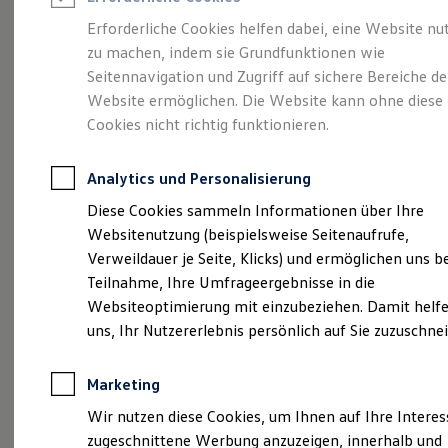
Reifenpakete
Leasing
Erforderliche Cookies helfen dabei, eine Website nu
Leasing-Angebote
zu machen, indem sie Grundfunktionen wie
Eine Spur Extra.
Der
Gebrauchtwagen Leasing
Seitennavigation und Zugriff auf sichere Bereiche de
Junge Gebrauchtwagen-Leasing
Elektroauto Leasing
Website ermöglichen. Die Website kann ohne diese
neue vollelektrische
Kleinwagen-Leasing
Cookies nicht richtig funktionieren.
Leasing ohne Anzahlung
ID. Polo
Finanzierung
Autokredit mit Schlussrate
Analytics und Personalisierung
Versicherungen und Garantien
Kfz-Versicherung
Diese Cookies sammeln Informationen über Ihre
Restschuldversicherungen
Websitenutzung (beispielsweise Seitenaufrufe,
Garantien
Verweildauer je Seite, Klicks) und ermöglichen uns b
Wartungsverträge
Geschäftskunden
Teilnahme, Ihre Umfrageergebnisse in die
Professional Class bei Volkswagen
Websiteoptimierung mit einzubeziehen. Damit helfe
Großkunden
uns, Ihr Nutzererlebnis persönlich auf Sie zuzuschne
Behörden
Direktkunden
Sonderfahrzeuge
(
Impressum & Rechtliches
)
Marketing
Anpfiff zum Gewinn
Elektromobilität
Wir nutzen diese Cookies, um Ihnen auf Ihre Intere
Elektroautos
zugeschnittene Werbung anzuzeigen, innerhalb und
ID. Tutorials