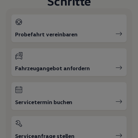
Schritte
Magazin
Lifestyle
Transport
Familie
Elektromobilität
Volkswagen R
Probefahrt vereinbaren
Pannen- und Unfallhilfe
Volkswagen Kundenbetreuung
Fahrzeugangebot anfordern
Servicetermin buchen
Serviceanfrage stellen