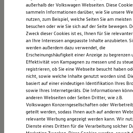
Elektrofahrzeugkonzepte
außerhalb der Volkswagen Webseiten. Diese Cookie
ID. EVERY1
(
Impressum & Rechtliches
)
sammeln Informationen darüber, wie Sie unsere We
Reichweite
nutzen, zum Beispiel, welche Seiten Sie am meisten
Reichweite der ID. Modelle
Reichweite im Winter
besuchen oder wie Sie sich auf der Seite bewegen. D
Rekuperation
Zweck dieser Cookies ist es, Ihnen für Sie relevante
Laden
an Ihre Interessen angepasste Inhalte anzubieten. S
Laden unterwegs
Laden Zuhause
werden außerdem dazu verwendet, die
Probefahrt vereinbaren
Ladestationen finden
Erscheinungshäufigkeit einer Anzeige zu begrenzen 
Ladezeitensimulator
Effektivität von Kampagnen zu messen und zu steue
Batterie
Sicherheit
registrieren, ob Sie eine Webseite besucht haben od
Garantie und Lebensdauer
nicht, sowie welche Inhalte genutzt worden sind. Di
Nachhaltigkeit
Fahrzeugangebot anfordern
basiert auf einer eindeutigen Identifikation Ihres B
Technologie
Kosten und Kauf
sowie Ihres Internetgeräts. Die Informationen kön
Verbrauchskosten
anderen Webseiten oder Seiten Dritter, wie z.B.
Kaufoptionen
Volkswagen Konzerngesellschaften oder Werbetrei
E-Auto-Förderung
Software und Konnektivität
geteilt werden, sodass Ihnen auch auf anderen Web
Servicetermin buchen
Die ID. Software 6
relevante Werbung angezeigt werden kann. Wir nut
ID. Software Versionen und Updates
Dienste eines Dritten für die Verarbeitung solcher D
Digitale Extras
Schnittstellen zu Ihrem ID.