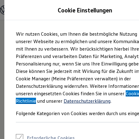
Modelle und Konfigurator
Cookie Einstellungen
Konfigurator
Modelle vergleichen
Konfiguration laden
Zum
Zum
Autosuche
Wir nutzen Cookies, um Ihnen die bestmögliche Nutzung
Hauptinhalt
Footer
Elektroautos
springen
springen
unserer Webseite zu ermöglichen und unsere Kommunika
ENERGY Sondermodelle
Nutzfahrzeuge
mit Ihnen zu verbessern. Wir berücksichtigen hierbei Ihr
SUV und CUV
Präferenzen und verarbeiten Daten für Marketing, Analyt
Familienautos
Personalisierung nur, wenn Sie uns Ihre Einwilligung gebe
Kombis
Kompaktwagen
Diese können Sie jederzeit mit Wirkung für die Zukunft i
Sportwagen
Cookie Manager (Meine Präferenzen verwalten) in der
Schnell verfügbare Fahrzeuge
Angebote und Produkte
Datenschutzerklärung widerrufen. Weitere Informatione
Aktuelle Angebote
unseren eingesetzten Cookies finden Sie in unserer
Cooki
E-Auto-Förderung
Richtlinie
und unserer
Datenschutzerklärung
.
Volkswagen Marktplatz
Die ENERGY Sondermodelle
Folgende Kategorien von Cookies werden durch uns einge
Junge Gebrauchtwagen und Gebrauchtwagen
Volkswagen Zertifizierte Gebrauchtwagen
Elektromobilität bei Gebrauchtwagen
Zubehör- und Serviceangebote
Saisonangebote
Erforderliche Cookies