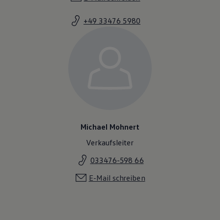
Magazin
Lifestyle
+49 33476 5980
Transport
Familie
Elektromobilität
Volkswagen R
Pannen- und Unfallhilfe
Volkswagen Kundenbetreuung
Michael Mohnert
Verkaufsleiter
033476-598 66
E-Mail schreiben