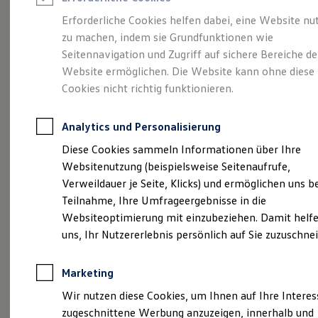
Reifenpakete
Leasing
Erforderliche Cookies helfen dabei, eine Website nu
Leasing-Angebote
zu machen, indem sie Grundfunktionen wie
So geht neu.
Gebrauchtwagen Leasing
Seitennavigation und Zugriff auf sichere Bereiche de
Junge Gebrauchtwagen-Leasing
Elektroauto Leasing
Website ermöglichen. Die Website kann ohne diese
Entdecken Sie jetzt
Kleinwagen-Leasing
Cookies nicht richtig funktionieren.
Leasing ohne Anzahlung
den neuen ID.3 Neo!
Finanzierung
Autokredit mit Schlussrate
Analytics und Personalisierung
Versicherungen und Garantien
Kfz-Versicherung
Diese Cookies sammeln Informationen über Ihre
Restschuldversicherungen
Websitenutzung (beispielsweise Seitenaufrufe,
Garantien
Verweildauer je Seite, Klicks) und ermöglichen uns b
Wartungsverträge
Geschäftskunden
Teilnahme, Ihre Umfrageergebnisse in die
Professional Class bei Volkswagen
Websiteoptimierung mit einzubeziehen. Damit helfe
Großkunden
uns, Ihr Nutzererlebnis persönlich auf Sie zuzuschne
Behörden
Direktkunden
Sonderfahrzeuge
Marketing
Anpfiff zum Gewinn
Elektromobilität
Wir nutzen diese Cookies, um Ihnen auf Ihre Intere
Elektroautos
zugeschnittene Werbung anzuzeigen, innerhalb und
ID. Tutorials