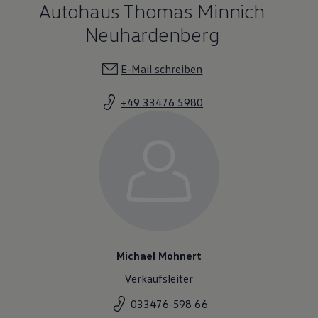
Autohaus Thomas Minnich
Magazin
Lifestyle
Neuhardenberg
Transport
Familie
Elektromobilität
E-Mail schreiben
Volkswagen R
Pannen- und Unfallhilfe
Volkswagen Kundenbetreuung
+49 33476 5980
Michael Mohnert
Verkaufsleiter
033476-598 66