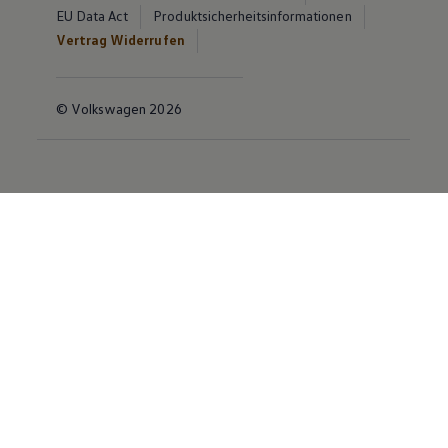
EU Data Act
Produktsicherheitsinformationen
Vertrag Widerrufen
© Volkswagen 2026
Disclaimer von Volkswagen AG
Die in dieser Darstellung gezeigten Fahrzeuge und
Ausstattungen können in einzelnen Details vom
aktuellen deutschen Lieferprogramm abweichen.
Abgebildet sind teilweise Sonderausstattungen der
Fahrzeuge gegen Mehrpreis.
Bitte beachten Sie auch unseren Konfigurator für eine
Übersicht der aktuell verfügbaren Modelle und
Ausstattungen.
Die angegebenen Verbrauchs- und Emissionswerte
beziehen sich nicht auf ein einzelnes Fahrzeug und sind