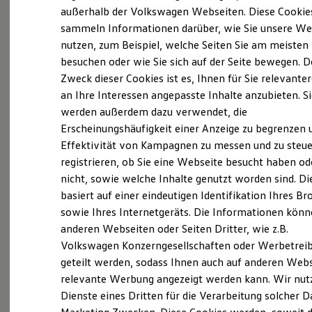
Elektrofahrzeugkonzepte
außerhalb der Volkswagen Webseiten. Diese Cookie
ID. EVERY1
sammeln Informationen darüber, wie Sie unsere We
Reichweite
nutzen, zum Beispiel, welche Seiten Sie am meisten
Reichweite der ID. Modelle
Reichweite im Winter
besuchen oder wie Sie sich auf der Seite bewegen. D
Rekuperation
Zweck dieser Cookies ist es, Ihnen für Sie relevante
Laden
an Ihre Interessen angepasste Inhalte anzubieten. S
Laden unterwegs
Laden Zuhause
werden außerdem dazu verwendet, die
Ladestationen finden
Erscheinungshäufigkeit einer Anzeige zu begrenzen 
Ladezeitensimulator
Effektivität von Kampagnen zu messen und zu steue
Batterie
Sicherheit
registrieren, ob Sie eine Webseite besucht haben od
Garantie und Lebensdauer
nicht, sowie welche Inhalte genutzt worden sind. Di
Nachhaltigkeit
basiert auf einer eindeutigen Identifikation Ihres B
Technologie
Kosten und Kauf
sowie Ihres Internetgeräts. Die Informationen kön
Verbrauchskosten
anderen Webseiten oder Seiten Dritter, wie z.B.
Kaufoptionen
Volkswagen Konzerngesellschaften oder Werbetrei
E-Auto-Förderung
Software und Konnektivität
geteilt werden, sodass Ihnen auch auf anderen Web
Die ID. Software 6
relevante Werbung angezeigt werden kann. Wir nut
ID. Software Versionen und Updates
Dienste eines Dritten für die Verarbeitung solcher D
Digitale Extras
Schnittstellen zu Ihrem ID.