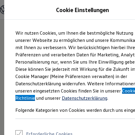
Modelle und Konfigurator
Cookie Einstellungen
Konfigurator
Modelle vergleichen
Konfiguration laden
Zum
Zum
Autosuche
Wir nutzen Cookies, um Ihnen die bestmögliche Nutzung
Hauptinhalt
Footer
Elektroautos
springen
springen
unserer Webseite zu ermöglichen und unsere Kommunika
ENERGY Sondermodelle
Nutzfahrzeuge
mit Ihnen zu verbessern. Wir berücksichtigen hierbei Ihr
SUV und CUV
Präferenzen und verarbeiten Daten für Marketing, Analyt
Familienautos
Personalisierung nur, wenn Sie uns Ihre Einwilligung gebe
Kombis
Kompaktwagen
Diese können Sie jederzeit mit Wirkung für die Zukunft i
Sportwagen
Cookie Manager (Meine Präferenzen verwalten) in der
Schnell verfügbare Fahrzeuge
Angebote und Produkte
Datenschutzerklärung widerrufen. Weitere Informatione
Aktuelle Angebote
unseren eingesetzten Cookies finden Sie in unserer
Cooki
E-Auto-Förderung
Richtlinie
und unserer
Datenschutzerklärung
.
Volkswagen Marktplatz
Die ENERGY Sondermodelle
Folgende Kategorien von Cookies werden durch uns einge
Junge Gebrauchtwagen und Gebrauchtwagen
Volkswagen Zertifizierte Gebrauchtwagen
Elektromobilität bei Gebrauchtwagen
Zubehör- und Serviceangebote
Saisonangebote
Erforderliche Cookies