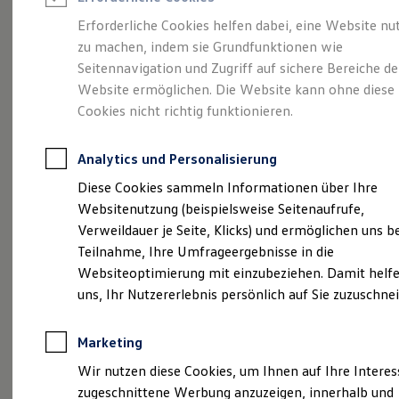
Reifenpakete
Leasing
Erforderliche Cookies helfen dabei, eine Website nu
Leasing-Angebote
zu machen, indem sie Grundfunktionen wie
Eine Spur Extra.
Der
Gebrauchtwagen Leasing
Seitennavigation und Zugriff auf sichere Bereiche de
Junge Gebrauchtwagen-Leasing
Elektroauto Leasing
Website ermöglichen. Die Website kann ohne diese
neue vollelektrische
Kleinwagen-Leasing
Cookies nicht richtig funktionieren.
Leasing ohne Anzahlung
ID. Polo
Finanzierung
Autokredit mit Schlussrate
Analytics und Personalisierung
Versicherungen und Garantien
Kfz-Versicherung
Diese Cookies sammeln Informationen über Ihre
Restschuldversicherungen
Websitenutzung (beispielsweise Seitenaufrufe,
Garantien
Verweildauer je Seite, Klicks) und ermöglichen uns b
Wartungsverträge
Geschäftskunden
Teilnahme, Ihre Umfrageergebnisse in die
Professional Class bei Volkswagen
Websiteoptimierung mit einzubeziehen. Damit helfe
Großkunden
uns, Ihr Nutzererlebnis persönlich auf Sie zuzuschne
Behörden
Direktkunden
Sonderfahrzeuge
Marketing
Anpfiff zum Gewinn
(
Impressum & Rechtliches
)
Elektromobilität
Wir nutzen diese Cookies, um Ihnen auf Ihre Intere
Elektroautos
zugeschnittene Werbung anzuzeigen, innerhalb und
ID. Tutorials