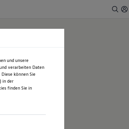
hen und unsere
 und verarbeiten Daten
. Diese können Sie
 in der
es finden Sie in