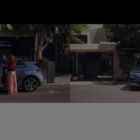
--:--
unde