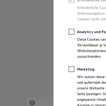
Erforderliche Co
Reifenpakete
Leasing
Erforderliche Coo
Leasing-Angebote
Seitennavigation 
Gebrauchtwagen Leasing
Cookies nicht rich
Junge Gebrauchtwagen-Leasing
Elektroauto Leasing
Kleinwagen-Leasing
Analytics und Pe
Leasing ohne Anzahlung
Finanzierung
Diese Cookies sa
Autokredit mit Schlussrate
Versicherungen und Garantien
Verweildauer je S
Kfz-Versicherung
Websiteoptimierun
(
Impressum & Rechtliches
)
Restschuldversicherungen
zuzuschneiden.
Garantien
Wartungsverträge
Geschäftskunden
Marketing
Professional Class bei Volkswagen
Großkunden
Wir nutzen diese 
Behörden
und außerhalb de
Direktkunden
Sonderfahrzeuge
unsere Webseite n
Anpfiff zum Gewinn
Seite bewegen. De
Elektromobilität
angepasste Inhalt
Elektroautos
ID. Tutorials
Anzeige zu begren