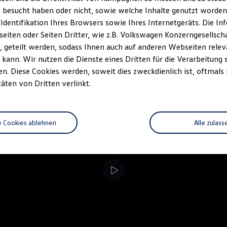
 besucht haben oder nicht, sowie welche Inhalte genutzt worden s
rzeugangebot
Servicetermin buchen
rdern
 Identifikation Ihres Browsers sowie Ihres Internetgeräts. Die 
iten oder Seiten Dritter, wie z.B. Volkswagen Konzerngesellsch
 geteilt werden, sodass Ihnen auch auf anderen Webseiten rel
kann. Wir nutzen die Dienste eines Dritten für die Verarbeitung 
. Diese Cookies werden, soweit dies zweckdienlich ist, oftmals
täten von Dritten verlinkt.
e Cookies ablehnen
Alle zulass