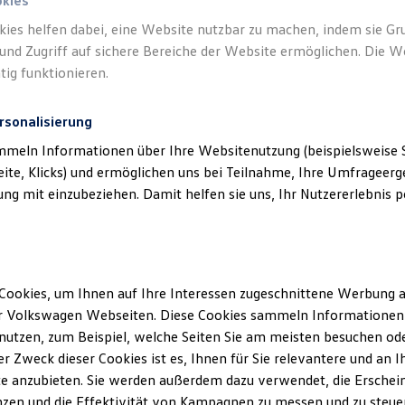
okies
kies helfen dabei, eine Website nutzbar zu machen, indem sie G
und Zugriff auf sichere Bereiche der Website ermöglichen. Die W
tig funktionieren.
rsonalisierung
mmeln Informationen über Ihre Websitenutzung (beispielsweise S
eite, Klicks) und ermöglichen uns bei Teilnahme, Ihre Umfrageerge
g mit einzubeziehen. Damit helfen sie uns, Ihr Nutzererlebnis pe
Cookies, um Ihnen auf Ihre Interessen zugeschnittene Werbung a
r Volkswagen Webseiten. Diese Cookies sammeln Informationen 
utzen, zum Beispiel, welche Seiten Sie am meisten besuchen oder
r Zweck dieser Cookies ist es, Ihnen für Sie relevantere und an I
e anzubieten. Sie werden außerdem dazu verwendet, die Erschein
zen und die Effektivität von Kampagnen zu messen und zu steuern