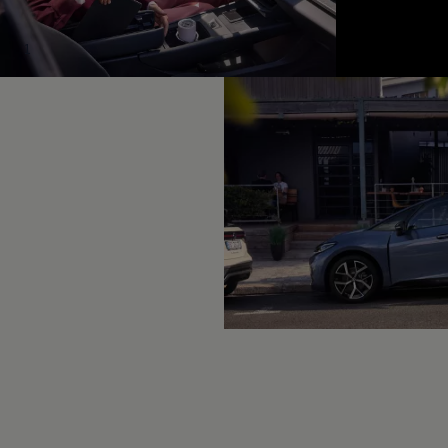
Hybridautos
Marke und Erlebnis
Volkswagen R und R Experience
1
R-Modelle
R Experience
Driving Experience
Volkswagen entdecken
Werkbesichtigung
Factory visit
Lifestyle Shop
T-Roc Kollektion
Golf Kollektion
ID. Kollektion
Volkswagen Kollektion
R-Kollektion
GTI Kollektion
Fußball Drop
we drive football
#wedriveproud
Besitzer und Service
myVolkswagen
Software Updates
Service und Ersatzteile
Inspektion und HU/AU
Reparaturen und Checks