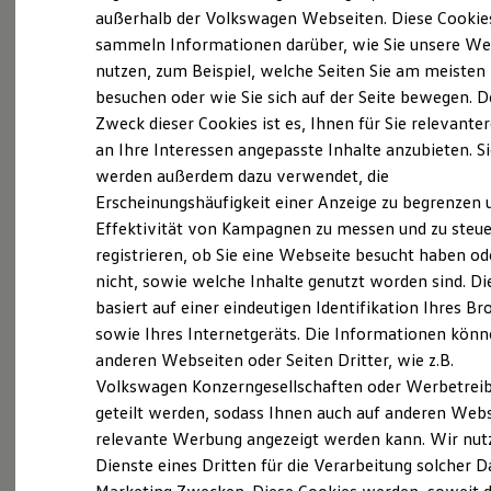
Elektrofahrzeugkonzepte
außerhalb der Volkswagen Webseiten. Diese Cookie
ID. EVERY1
(
Impressum & Rechtliches
)
sammeln Informationen darüber, wie Sie unsere We
Reichweite
nutzen, zum Beispiel, welche Seiten Sie am meisten
Reichweite der ID. Modelle
Reichweite im Winter
besuchen oder wie Sie sich auf der Seite bewegen. D
Rekuperation
Zweck dieser Cookies ist es, Ihnen für Sie relevante
Laden
an Ihre Interessen angepasste Inhalte anzubieten. S
Laden unterwegs
Laden Zuhause
werden außerdem dazu verwendet, die
Probefahrt vereinbaren
Ladestationen finden
Erscheinungshäufigkeit einer Anzeige zu begrenzen 
Ladezeitensimulator
Effektivität von Kampagnen zu messen und zu steue
Batterie
Sicherheit
registrieren, ob Sie eine Webseite besucht haben od
Garantie und Lebensdauer
nicht, sowie welche Inhalte genutzt worden sind. Di
Nachhaltigkeit
Fahrzeugangebot anfordern
basiert auf einer eindeutigen Identifikation Ihres B
Technologie
Kosten und Kauf
sowie Ihres Internetgeräts. Die Informationen kön
Verbrauchskosten
anderen Webseiten oder Seiten Dritter, wie z.B.
Kaufoptionen
Volkswagen Konzerngesellschaften oder Werbetrei
E-Auto-Förderung
Software und Konnektivität
geteilt werden, sodass Ihnen auch auf anderen Web
Serviceanfrage stellen
Die ID. Software 6
relevante Werbung angezeigt werden kann. Wir nut
ID. Software Versionen und Updates
Dienste eines Dritten für die Verarbeitung solcher D
Digitale Extras
Schnittstellen zu Ihrem ID.