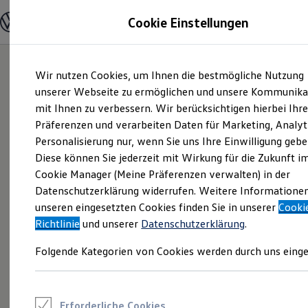
Modelle und Konfigurator
Cookie Einstellungen
Konfigurator
Modelle vergleichen
Konfiguration laden
Zum
Zum
Autosuche
Wir nutzen Cookies, um Ihnen die bestmögliche Nutzung
Hauptinhalt
Footer
Elektroautos
springen
springen
unserer Webseite zu ermöglichen und unsere Kommunika
ENERGY Sondermodelle
Nutzfahrzeuge
mit Ihnen zu verbessern. Wir berücksichtigen hierbei Ihr
SUV und CUV
Präferenzen und verarbeiten Daten für Marketing, Analyt
Familienautos
Personalisierung nur, wenn Sie uns Ihre Einwilligung gebe
Kombis
Kompaktwagen
Diese können Sie jederzeit mit Wirkung für die Zukunft i
Sportwagen
Cookie Manager (Meine Präferenzen verwalten) in der
Schnell verfügbare Fahrzeuge
Angebote und Produkte
Datenschutzerklärung widerrufen. Weitere Informatione
Aktuelle Angebote
unseren eingesetzten Cookies finden Sie in unserer
Cooki
E-Auto-Förderung
Richtlinie
und unserer
Datenschutzerklärung
.
Volkswagen Marktplatz
Die ENERGY Sondermodelle
Folgende Kategorien von Cookies werden durch uns einge
Junge Gebrauchtwagen und Gebrauchtwagen
Volkswagen Zertifizierte Gebrauchtwagen
Elektromobilität bei Gebrauchtwagen
Zubehör- und Serviceangebote
Saisonangebote
Erforderliche Cookies