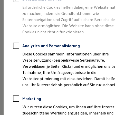
Reifenpakete
Leasing
Erforderliche Cookies helfen dabei, eine Website nu
Leasing-Angebote
zu machen, indem sie Grundfunktionen wie
So geht neu.
Gebrauchtwagen Leasing
Seitennavigation und Zugriff auf sichere Bereiche de
Junge Gebrauchtwagen-Leasing
Elektroauto Leasing
Website ermöglichen. Die Website kann ohne diese
Entdecken Sie jetzt
Kleinwagen-Leasing
Cookies nicht richtig funktionieren.
Leasing ohne Anzahlung
den neuen ID.3 Neo!
Finanzierung
Autokredit mit Schlussrate
Analytics und Personalisierung
Versicherungen und Garantien
Kfz-Versicherung
Diese Cookies sammeln Informationen über Ihre
Restschuldversicherungen
Websitenutzung (beispielsweise Seitenaufrufe,
Garantien
Verweildauer je Seite, Klicks) und ermöglichen uns b
Wartungsverträge
Geschäftskunden
Teilnahme, Ihre Umfrageergebnisse in die
Professional Class bei Volkswagen
Websiteoptimierung mit einzubeziehen. Damit helfe
Großkunden
uns, Ihr Nutzererlebnis persönlich auf Sie zuzuschne
Behörden
Direktkunden
Sonderfahrzeuge
Marketing
Anpfiff zum Gewinn
Elektromobilität
Wir nutzen diese Cookies, um Ihnen auf Ihre Intere
Elektroautos
zugeschnittene Werbung anzuzeigen, innerhalb und
ID. Tutorials