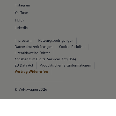
Instagram
YouTube
TikTok
LinkedIn
Impressum
Nutzungsbedingungen
Datenschutzerklärungen
Cookie-Richtlinie
Lizenzhinweise Dritter
Angaben zum Digital Services Act (DSA)
EU Data Act
Produktsicherheitsinformationen
Vertrag Widerrufen
© Volkswagen 2026
Disclaimer von Volkswagen AG