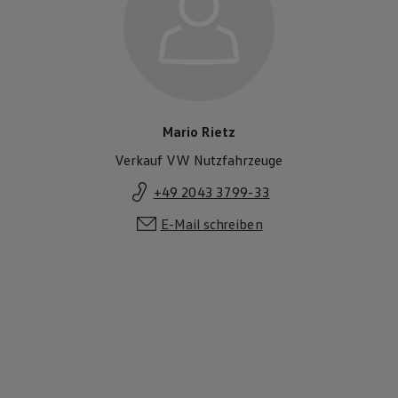
Magazin
Lifestyle
Transport
Familie
Elektromobilität
Volkswagen R
Pannen- und Unfallhilfe
Volkswagen Kundenbetreuung
Mario Rietz
Verkauf VW Nutzfahrzeuge
+49 2043 3799-33
E-Mail schreiben