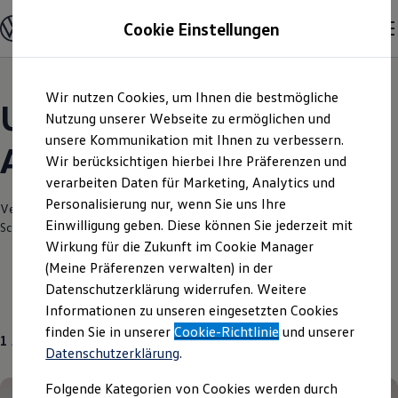
Modelle und Konfigurator
Cookie Einstellungen
Konfigurator
Modelle vergleichen
Konfiguration laden
Zum
Zum
Autosuche
Wir nutzen Cookies, um Ihnen die bestmögliche
Hauptinhalt
Footer
Elektroautos
Unsere aktuellen
springen
springen
Nutzung unserer Webseite zu ermöglichen und
ENERGY Sondermodelle
Nutzfahrzeuge
unsere Kommunikation mit Ihnen zu verbessern.
Angebote und mehr
SUV und CUV
Wir berücksichtigen hierbei Ihre Präferenzen und
Familienautos
verarbeiten Daten für Marketing, Analytics und
Kombis
Kompaktwagen
Personalisierung nur, wenn Sie uns Ihre
Verantwortlich für die Inhalte auf dieser Seite ist die Autohaus Wilhelm
Sportwagen
Einwilligung geben. Diese können Sie jederzeit mit
Schmitz GmbH & Co. KG
(
Impressum & Rechtliches
)
Schnell verfügbare Fahrzeuge
Angebote und Produkte
Wirkung für die Zukunft im Cookie Manager
Aktuelle Angebote
(Meine Präferenzen verwalten) in der
E-Auto-Förderung
Datenschutzerklärung widerrufen. Weitere
Volkswagen Marktplatz
Über uns
Informationen zu unseren eingesetzten Cookies
Die ENERGY Sondermodelle
Junge Gebrauchtwagen und Gebrauchtwagen
finden Sie in unserer
Cookie-Richtlinie
und unserer
1
Angebot
Volkswagen Zertifizierte Gebrauchtwagen
Datenschutzerklärung
.
Elektromobilität bei Gebrauchtwagen
Zubehör- und Serviceangebote
Folgende Kategorien von Cookies werden durch
Saisonangebote