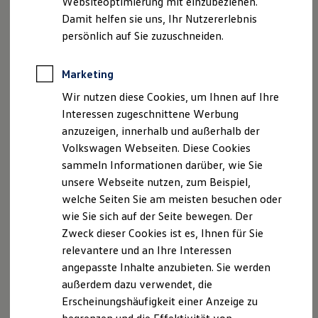
Ihre
nächsten
Websiteoptimierung mit einzubeziehen.
Elektrofahrzeugkonzepte
Damit helfen sie uns, Ihr Nutzererlebnis
ID. EVERY1
Reichweite
Schritte
persönlich auf Sie zuzuschneiden.
Reichweite der ID. Modelle
Reichweite im Winter
Rekuperation
Marketing
Laden
Wir nutzen diese Cookies, um Ihnen auf Ihre
Laden unterwegs
Laden Zuhause
Interessen zugeschnittene Werbung
Probefahrt vereinbaren
Ladestationen finden
anzuzeigen, innerhalb und außerhalb der
Ladezeitensimulator
Volkswagen Webseiten. Diese Cookies
Batterie
Sicherheit
sammeln Informationen darüber, wie Sie
Garantie und Lebensdauer
unsere Webseite nutzen, zum Beispiel,
Nachhaltigkeit
Fahrzeugangebot anfordern
welche Seiten Sie am meisten besuchen oder
Technologie
Kosten und Kauf
wie Sie sich auf der Seite bewegen. Der
Verbrauchskosten
Zweck dieser Cookies ist es, Ihnen für Sie
Kaufoptionen
relevantere und an Ihre Interessen
E-Auto-Förderung
Software und Konnektivität
angepasste Inhalte anzubieten. Sie werden
Die ID. Software 6
Serviceanfrage stellen
außerdem dazu verwendet, die
ID. Software Versionen und Updates
Erscheinungshäufigkeit einer Anzeige zu
Digitale Extras
Schnittstellen zu Ihrem ID.