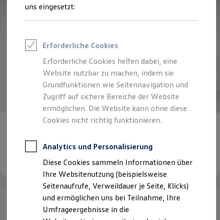
Reifenpakete
uns eingesetzt:
Leasing
Leasing-Angebote
Gebrauchtwagen Leasing
Junge Gebrauchtwagen-Leasing
Erforderliche Cookies
Elektroauto Leasing
Kleinwagen-Leasing
Erforderliche Cookies helfen dabei, eine
Leasing ohne Anzahlung
Website nutzbar zu machen, indem sie
Finanzierung
Autokredit mit Schlussrate
Grundfunktionen wie Seitennavigation und
Versicherungen und Garantien
Zugriff auf sichere Bereiche der Website
Kfz-Versicherung
ermöglichen. Die Website kann ohne diese
Restschuldversicherungen
Garantien
Cookies nicht richtig funktionieren.
Allgemeine Geschäftsbedingungen
Wartungsverträge
Geschäftskunden
Professional Class bei Volkswagen
Analytics und Personalisierung
Großkunden
Details ansehen
Diese Cookies sammeln Informationen über
Behörden
Direktkunden
Ihre Websitenutzung (beispielsweise
Sonderfahrzeuge
Seitenaufrufe, Verweildauer je Seite, Klicks)
Anpfiff zum Gewinn
und ermöglichen uns bei Teilnahme, Ihre
Elektromobilität
Elektroautos
Umfrageergebnisse in die
ID. Tutorials