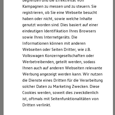
begrenzen und die Effektivität von
Hybridautos
Kampagnen zu messen und zu steuern. Sie
Marke und Erlebnis
registrieren, ob Sie eine Webseite besucht
Volkswagen R und R Experience
Ihre Ansprechpartner
bei
R-Modelle
haben oder nicht, sowie welche Inhalte
R Experience
Autohaus Wilhelm Schmitz
genutzt worden sind. Dies basiert auf einer
Driving Experience
Gladbeck
eindeutigen Identifikation Ihres Browsers
Volkswagen entdecken
Werkbesichtigung
sowie Ihres Internetgeräts. Die
Factory visit
Informationen können mit anderen
Lifestyle Shop
E-Mail schreiben
Webseiten oder Seiten Dritter, wie z.B.
T-Roc Kollektion
Golf Kollektion
Volkswagen Konzerngesellschaften oder
+49 2043 37990
ID. Kollektion
Werbetreibenden, geteilt werden, sodass
Volkswagen Kollektion
Ihnen auch auf anderen Webseiten relevante
R-Kollektion
GTI Kollektion
Werbung angezeigt werden kann. Wir nutzen
Fußball Drop
die Dienste eines Dritten für die Verarbeitung
we drive football
solcher Daten zu Marketing Zwecken. Diese
#wedriveproud
Besitzer und Service
Cookies werden, soweit dies zweckdienlich
myVolkswagen
ist, oftmals mit Seitenfunktionalitäten von
Software Updates
Dritten verlinkt.
Service und Ersatzteile
Inspektion und HU/AU
Mario Rietz
Reparaturen und Checks