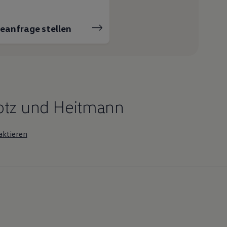
ceanfrage stellen
otz und Heitmann
ktieren