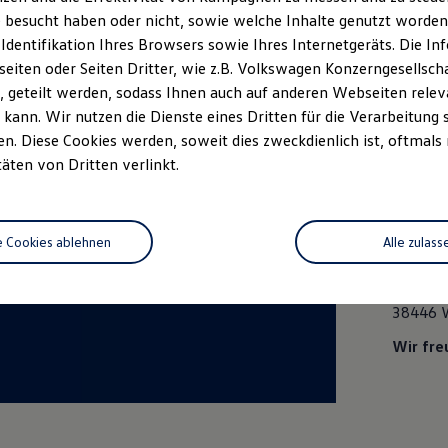
06.0
 besucht haben oder nicht, sowie welche Inhalte genutzt worden s
 Identifikation Ihres Browsers sowie Ihres Internetgeräts. Die 
Lern
iten oder Seiten Dritter, wie z.B. Volkswagen Konzerngesellsch
volle
 geteilt werden, sodass Ihnen auch auf anderen Webseiten rel
kann. Wir nutzen die Dienste eines Dritten für die Verarbeitung 
Besuche
. Diese Cookies werden, soweit dies zweckdienlich ist, oftmals
Allerse
und Übe
täten von Dritten verlinkt.
diesem 
ID. Polo
Verans
e Cookies ablehnen
Alle zulass
Allersee
In den 
38446 
Wir fre