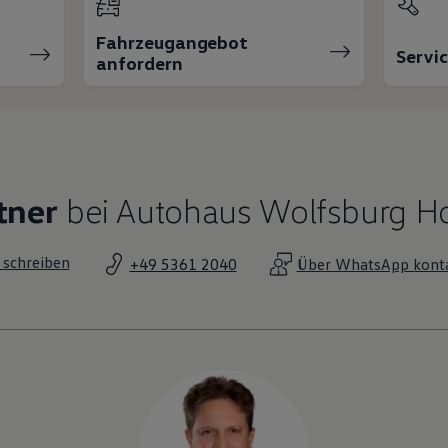
Fahrzeugangebot
Servi
anfordern
tner
bei Autohaus Wolfsburg H
 schreiben
+49 5361 2040
Über WhatsApp konta