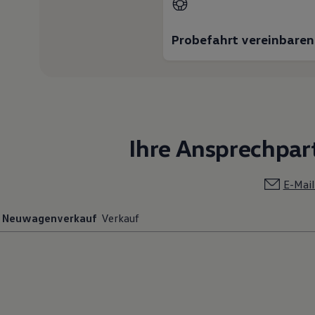
Magazin
Lifestyle
Transport
Probefahrt vereinbaren
Familie
Elektromobilität
Volkswagen R
Pannen- und Unfallhilfe
Volkswagen Kundenbetreuung
Ihre Ansprechpar
E-Mail
Neuwagenverkauf
Verkauf