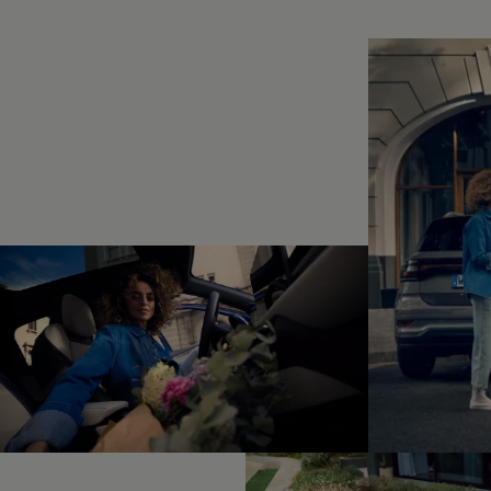
Hybridautos
Marke und Erlebnis
Volkswagen R und R Experience
R-Modelle
R Experience
Driving Experience
Volkswagen entdecken
Werkbesichtigung
Factory visit
Lifestyle Shop
T-Roc Kollektion
Golf Kollektion
ID. Kollektion
Volkswagen Kollektion
R-Kollektion
GTI Kollektion
Fußball Drop
we drive football
#wedriveproud
Besitzer und Service
myVolkswagen
Software Updates
Service und Ersatzteile
Inspektion und HU/AU
Reparaturen und Checks