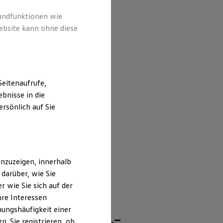
rundfunktionen wie
ebsite kann ohne diese
eitenaufrufe,
bnisse in die
rsönlich auf Sie
nzuzeigen, innerhalb
darüber, wie Sie
 wie Sie sich auf der
hre Interessen
ungshäufigkeit einer
olo
Days vom 05.09.–
. Sie registrieren, ob