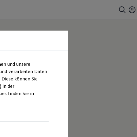
hen und unsere
 und verarbeiten Daten
. Diese können Sie
 in der
es finden Sie in