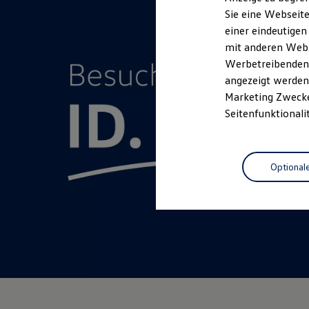
Elektrofahrzeugkonzepte
Sie eine Webseite
ID. EVERY1
einer eindeutigen
Reichweite
Reichweite der ID. Modelle
mit anderen Webse
Reichweite im Winter
Werbetreibenden,
Rekuperation
angezeigt werden 
Laden
Laden unterwegs
Marketing Zwecken
Laden Zuhause
Seitenfunktionali
Ladestationen finden
Ladezeitensimulator
Batterie
Sicherheit
Optional
Garantie und Lebensdauer
Nachhaltigkeit
Technologie
Kosten und Kauf
Verbrauchskosten
Kaufoptionen
E-Auto-Förderung
Software und Konnektivität
Die ID. Software 6
ID. Software Versionen und Updates
Digitale Extras
Schnittstellen zu Ihrem ID.