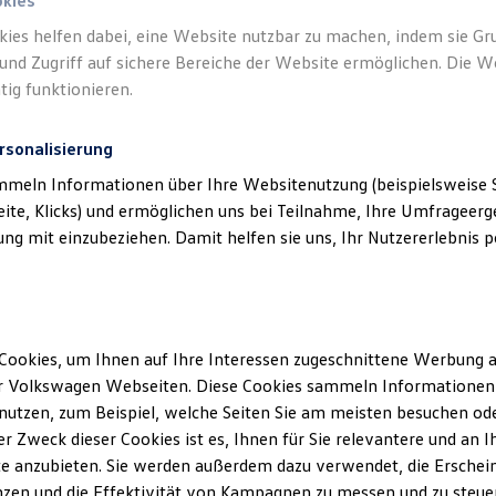
okies
kies helfen dabei, eine Website nutzbar zu machen, indem sie G
und Zugriff auf sichere Bereiche der Website ermöglichen. Die W
tig funktionieren.
liches
)
rsonalisierung
mmeln Informationen über Ihre Websitenutzung (beispielsweise S
eite, Klicks) und ermöglichen uns bei Teilnahme, Ihre Umfrageerge
g mit einzubeziehen. Damit helfen sie uns, Ihr Nutzererlebnis pe
Cookies, um Ihnen auf Ihre Interessen zugeschnittene Werbung a
r Volkswagen Webseiten. Diese Cookies sammeln Informationen 
utzen, zum Beispiel, welche Seiten Sie am meisten besuchen oder
r Zweck dieser Cookies ist es, Ihnen für Sie relevantere und an I
e anzubieten. Sie werden außerdem dazu verwendet, die Erschein
ID. P
zen und die Effektivität von Kampagnen zu messen und zu steuern