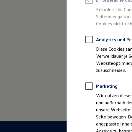
Erforderliche Co
Reifenpakete
Leasing
Erforderliche Coo
Leasing-Angebote
Seitennavigation 
Gebrauchtwagen Leasing
Cookies nicht rich
Junge Gebrauchtwagen-Leasing
Elektroauto Leasing
Kleinwagen-Leasing
(
Impressum & Recht
Analytics und Pe
Leasing ohne Anzahlung
Finanzierung
Diese Cookies sa
Autokredit mit Schlussrate
Versicherungen und Garantien
Verweildauer je S
Kfz-Versicherung
Websiteoptimierun
Restschuldversicherungen
zuzuschneiden.
Garantien
Wartungsverträge
Geschäftskunden
Marketing
Professional Class bei Volkswagen
Großkunden
Wir nutzen diese 
Behörden
und außerhalb de
Direktkunden
Sonderfahrzeuge
unsere Webseite n
Anpfiff zum Gewinn
Seite bewegen. De
Elektromobilität
angepasste Inhalt
Elektroautos
ID. Tutorials
Anzeige zu begren