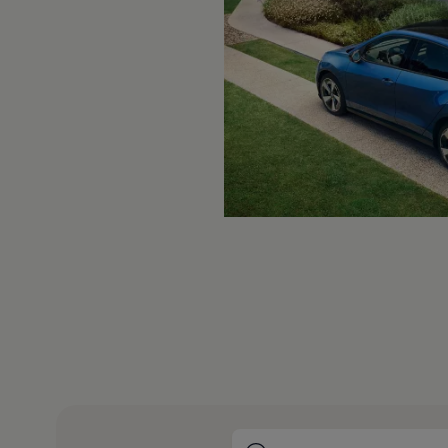
Motorenöl und Flüssigkeiten
Räder und Reifen
Pannen- und Unfallhilfe
Economy Service
Volkswagen Teile
Zubehör
Modellspezifisches Zubehör
Schutz und Pflege
Transport
Entertainment und Elektronik
Individualisieren
Wallbox und Ladekabel
Digitale Extras
Dienste für Ihr Modell finden
Volkswagen Apps, Login und Shop
Handy und Fahrzeug verbinden
Updates für Software, Karten und Radio
Über Ihr Auto
Vorgängermodelle
Kundeninformationen
Volkswagen Kundenbetreuung
Warn- und Kontrollleuchten
Assistenzsysteme
Digitale Betriebsanleitung
Live Beratung