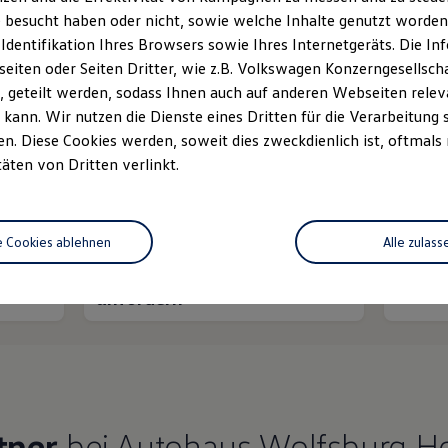
 besucht haben oder nicht, sowie welche Inhalte genutzt worden s
 Identifikation Ihres Browsers sowie Ihres Internetgeräts. Die 
iten oder Seiten Dritter, wie z.B. Volkswagen Konzerngesellsch
 geteilt werden, sodass Ihnen auch auf anderen Webseiten rel
kann. Wir nutzen die Dienste eines Dritten für die Verarbeitung 
. Diese Cookies werden, soweit dies zweckdienlich ist, oftmals
Ihre
nächsten Schritt
täten von Dritten verlinkt.
e Cookies ablehnen
Alle zulass
Fahrzeugangebot
Servi
anfordern
tner
bei Autohaus Wolfsburg H