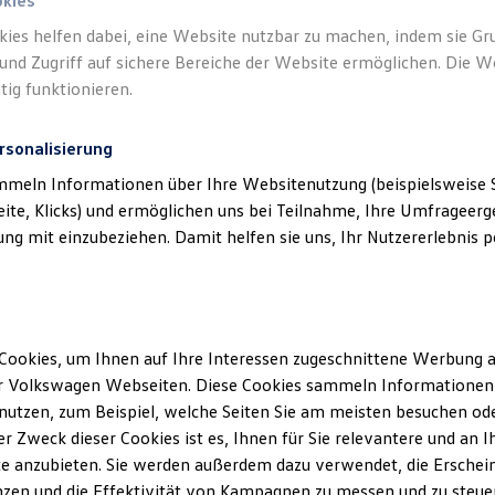
okies
kies helfen dabei, eine Website nutzbar zu machen, indem sie G
und Zugriff auf sichere Bereiche der Website ermöglichen. Die W
tig funktionieren.
rsonalisierung
mmeln Informationen über Ihre Websitenutzung (beispielsweise S
eite, Klicks) und ermöglichen uns bei Teilnahme, Ihre Umfrageerge
g mit einzubeziehen. Damit helfen sie uns, Ihr Nutzererlebnis pe
Gepflegt, geprüft und für gut
befunden.
Volkswagen
Zertifizierte Gebrauchtwagen.
Cookies, um Ihnen auf Ihre Interessen zugeschnittene Werbung a
r Volkswagen Webseiten. Diese Cookies sammeln Informationen 
utzen, zum Beispiel, welche Seiten Sie am meisten besuchen oder
r Zweck dieser Cookies ist es, Ihnen für Sie relevantere und an I
e anzubieten. Sie werden außerdem dazu verwendet, die Erschein
Details ansehen
zen und die Effektivität von Kampagnen zu messen und zu steuern