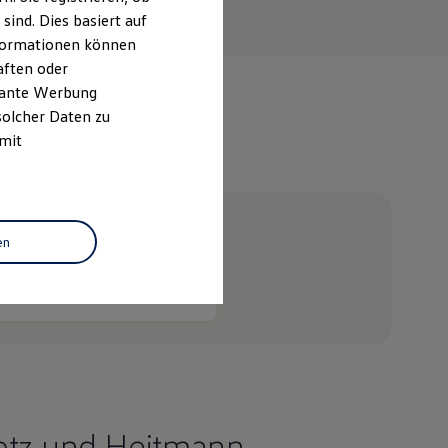
ind. Dies basiert auf
Informationen können
aften oder
evante Werbung
solcher Daten zu
 mit
e
en
ceanfrage stellen
otz und Heitmann