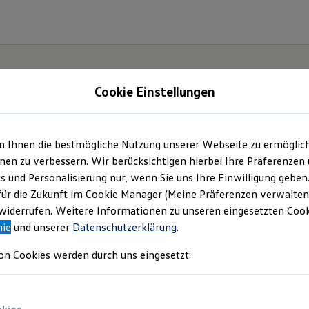
Cookie Einstellungen
gebote und mehr
m Ihnen die bestmögliche Nutzung unserer Webseite zu ermöglic
en zu verbessern. Wir berücksichtigen hierbei Ihre Präferenzen
rg Hotz und Heitmann GmbH & Co. KG
(
Impressum & Rechtliches
)
cs und Personalisierung nur, wenn Sie uns Ihre Einwilligung geben
für die Zukunft im Cookie Manager (Meine Präferenzen verwalten)
iderrufen. Weitere Informationen zu unseren eingesetzten Cooki
nie
und unserer
Datenschutzerklärung
.
on Cookies werden durch uns eingesetzt: