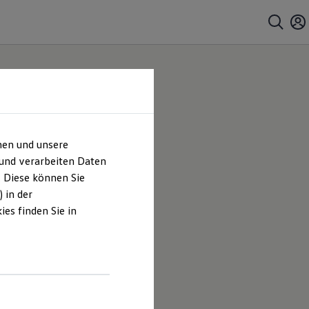
hen und unsere
 und verarbeiten Daten
. Diese können Sie
 in der
es finden Sie in