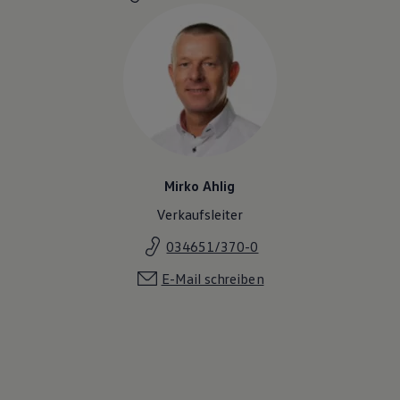
Magazin
Lifestyle
Transport
Familie
Elektromobilität
Volkswagen R
Pannen- und Unfallhilfe
Volkswagen Kundenbetreuung
Mirko Ahlig
Verkaufsleiter
034651/370-0
E-Mail schreiben