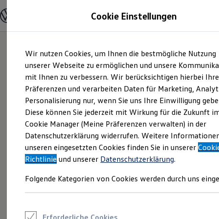
Modelle und Konfigurator
Cookie Einstellungen
Konfigurator
Modelle vergleichen
Konfiguration laden
Zum
Zum
Autosuche
Wir nutzen Cookies, um Ihnen die bestmögliche Nutzung
Hauptinhalt
Footer
Elektroautos
springen
springen
unserer Webseite zu ermöglichen und unsere Kommunika
ENERGY Sondermodelle
Nutzfahrzeuge
mit Ihnen zu verbessern. Wir berücksichtigen hierbei Ihr
SUV und CUV
Präferenzen und verarbeiten Daten für Marketing, Analyt
Familienautos
Personalisierung nur, wenn Sie uns Ihre Einwilligung gebe
Kombis
Kompaktwagen
Diese können Sie jederzeit mit Wirkung für die Zukunft i
Sportwagen
Cookie Manager (Meine Präferenzen verwalten) in der
Schnell verfügbare Fahrzeuge
Angebote und Produkte
Datenschutzerklärung widerrufen. Weitere Informatione
Aktuelle Angebote
unseren eingesetzten Cookies finden Sie in unserer
Cooki
E-Auto-Förderung
Richtlinie
und unserer
Datenschutzerklärung
.
Volkswagen Marktplatz
Die ENERGY Sondermodelle
Folgende Kategorien von Cookies werden durch uns einge
Junge Gebrauchtwagen und Gebrauchtwagen
Volkswagen Zertifizierte Gebrauchtwagen
Elektromobilität bei Gebrauchtwagen
Zubehör- und Serviceangebote
Saisonangebote
Erforderliche Cookies