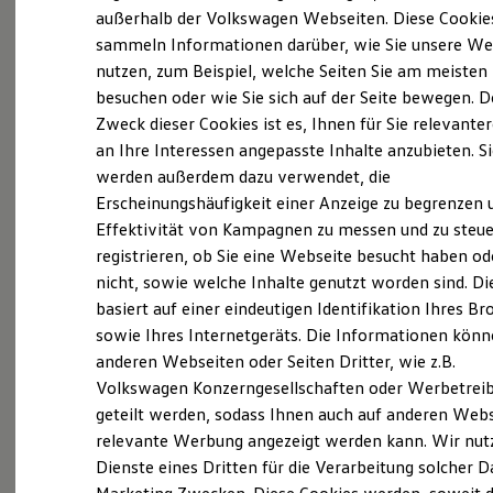
Elektrofahrzeugkonzepte
außerhalb der Volkswagen Webseiten. Diese Cookie
(
Impressum & Rechtliches
)
ID. EVERY1
sammeln Informationen darüber, wie Sie unsere We
Reichweite
nutzen, zum Beispiel, welche Seiten Sie am meisten
Reichweite der ID. Modelle
Reichweite im Winter
besuchen oder wie Sie sich auf der Seite bewegen. D
Rekuperation
Zweck dieser Cookies ist es, Ihnen für Sie relevante
Laden
an Ihre Interessen angepasste Inhalte anzubieten. S
Laden unterwegs
Probefahrt vereinbaren
Laden Zuhause
werden außerdem dazu verwendet, die
Ladestationen finden
Erscheinungshäufigkeit einer Anzeige zu begrenzen 
Ladezeitensimulator
Effektivität von Kampagnen zu messen und zu steue
Batterie
Sicherheit
registrieren, ob Sie eine Webseite besucht haben od
Garantie und Lebensdauer
nicht, sowie welche Inhalte genutzt worden sind. Di
Fahrzeugangebot anfordern
Nachhaltigkeit
basiert auf einer eindeutigen Identifikation Ihres B
Technologie
Kosten und Kauf
sowie Ihres Internetgeräts. Die Informationen kön
Verbrauchskosten
anderen Webseiten oder Seiten Dritter, wie z.B.
Kaufoptionen
Volkswagen Konzerngesellschaften oder Werbetrei
E-Auto-Förderung
Servicetermin buchen
Software und Konnektivität
geteilt werden, sodass Ihnen auch auf anderen Web
Die ID. Software 6
relevante Werbung angezeigt werden kann. Wir nut
ID. Software Versionen und Updates
Dienste eines Dritten für die Verarbeitung solcher D
Digitale Extras
Schnittstellen zu Ihrem ID.