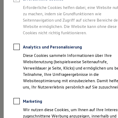
Reifenpakete
Leasing
Erforderliche Cookies helfen dabei, eine Website nu
Leasing-Angebote
zu machen, indem sie Grundfunktionen wie
So geht neu.
Gebrauchtwagen Leasing
Seitennavigation und Zugriff auf sichere Bereiche de
Junge Gebrauchtwagen-Leasing
Elektroauto Leasing
Website ermöglichen. Die Website kann ohne diese
Entdecken Sie jetzt
Kleinwagen-Leasing
Cookies nicht richtig funktionieren.
Leasing ohne Anzahlung
den neuen ID.3 Neo!
Finanzierung
Autokredit mit Schlussrate
Analytics und Personalisierung
Versicherungen und Garantien
Kfz-Versicherung
Diese Cookies sammeln Informationen über Ihre
Restschuldversicherungen
Websitenutzung (beispielsweise Seitenaufrufe,
Garantien
Verweildauer je Seite, Klicks) und ermöglichen uns b
Wartungsverträge
Geschäftskunden
Teilnahme, Ihre Umfrageergebnisse in die
Professional Class bei Volkswagen
Websiteoptimierung mit einzubeziehen. Damit helfe
Großkunden
uns, Ihr Nutzererlebnis persönlich auf Sie zuzuschne
Behörden
Direktkunden
Sonderfahrzeuge
Marketing
Anpfiff zum Gewinn
Elektromobilität
Wir nutzen diese Cookies, um Ihnen auf Ihre Intere
Elektroautos
zugeschnittene Werbung anzuzeigen, innerhalb und
ID. Tutorials