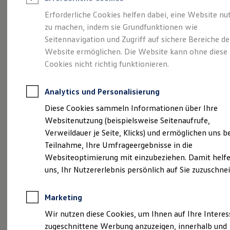
Reifenpakete
Leasing
Erforderliche Cookies helfen dabei, eine Website nu
Leasing-Angebote
zu machen, indem sie Grundfunktionen wie
Eine Spur Extra.
Der
Gebrauchtwagen Leasing
Seitennavigation und Zugriff auf sichere Bereiche de
Junge Gebrauchtwagen-Leasing
Elektroauto Leasing
Website ermöglichen. Die Website kann ohne diese
neue vollelektrische
Kleinwagen-Leasing
Cookies nicht richtig funktionieren.
Leasing ohne Anzahlung
ID. Polo
Finanzierung
Autokredit mit Schlussrate
Analytics und Personalisierung
Versicherungen und Garantien
Kfz-Versicherung
Diese Cookies sammeln Informationen über Ihre
Restschuldversicherungen
Websitenutzung (beispielsweise Seitenaufrufe,
Garantien
Verweildauer je Seite, Klicks) und ermöglichen uns b
Wartungsverträge
Geschäftskunden
Teilnahme, Ihre Umfrageergebnisse in die
Professional Class bei Volkswagen
Websiteoptimierung mit einzubeziehen. Damit helfe
Großkunden
uns, Ihr Nutzererlebnis persönlich auf Sie zuzuschne
Behörden
Direktkunden
Sonderfahrzeuge
(
Impressum & Rechtliches
)
Marketing
Anpfiff zum Gewinn
Elektromobilität
Wir nutzen diese Cookies, um Ihnen auf Ihre Intere
Elektroautos
zugeschnittene Werbung anzuzeigen, innerhalb und
ID. Tutorials