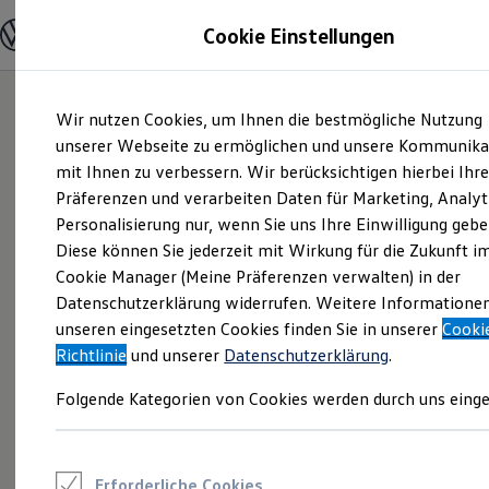
Modelle und Konfigurator
Cookie Einstellungen
Konfigurator
Modelle vergleichen
Konfiguration laden
Zum
Zum
Autosuche
Wir nutzen Cookies, um Ihnen die bestmögliche Nutzung
Hauptinhalt
Footer
Elektroautos
springen
springen
unserer Webseite zu ermöglichen und unsere Kommunika
ENERGY Sondermodelle
Nutzfahrzeuge
mit Ihnen zu verbessern. Wir berücksichtigen hierbei Ihr
SUV und CUV
Präferenzen und verarbeiten Daten für Marketing, Analyt
Familienautos
Personalisierung nur, wenn Sie uns Ihre Einwilligung gebe
Kombis
Kompaktwagen
Diese können Sie jederzeit mit Wirkung für die Zukunft i
Sportwagen
Cookie Manager (Meine Präferenzen verwalten) in der
Schnell verfügbare Fahrzeuge
Angebote und Produkte
Datenschutzerklärung widerrufen. Weitere Informatione
Aktuelle Angebote
unseren eingesetzten Cookies finden Sie in unserer
Cooki
E-Auto-Förderung
Richtlinie
und unserer
Datenschutzerklärung
.
Volkswagen Marktplatz
Die ENERGY Sondermodelle
Folgende Kategorien von Cookies werden durch uns einge
Junge Gebrauchtwagen und Gebrauchtwagen
Volkswagen Zertifizierte Gebrauchtwagen
Elektromobilität bei Gebrauchtwagen
Zubehör- und Serviceangebote
Saisonangebote
Erforderliche Cookies