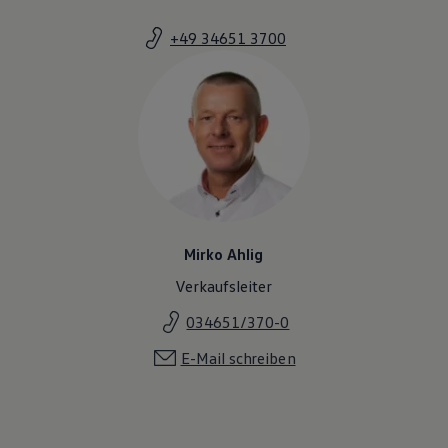
Magazin
Lifestyle
+49 34651 3700
Transport
Familie
Elektromobilität
Volkswagen R
Pannen- und Unfallhilfe
Volkswagen Kundenbetreuung
Mirko Ahlig
Verkaufsleiter
034651/370-0
E-Mail schreiben