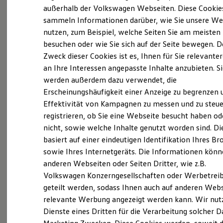
Elektrofahrzeugkonzepte
außerhalb der Volkswagen Webseiten. Diese Cookie
ID. EVERY1
sammeln Informationen darüber, wie Sie unsere We
Reichweite
nutzen, zum Beispiel, welche Seiten Sie am meisten
Reichweite der ID. Modelle
Reichweite im Winter
besuchen oder wie Sie sich auf der Seite bewegen. D
Rekuperation
Zweck dieser Cookies ist es, Ihnen für Sie relevante
Laden
an Ihre Interessen angepasste Inhalte anzubieten. S
Laden unterwegs
Laden Zuhause
werden außerdem dazu verwendet, die
Ladestationen finden
Erscheinungshäufigkeit einer Anzeige zu begrenzen 
Ladezeitensimulator
Effektivität von Kampagnen zu messen und zu steue
Batterie
Sicherheit
registrieren, ob Sie eine Webseite besucht haben od
Garantie und Lebensdauer
nicht, sowie welche Inhalte genutzt worden sind. Di
Nachhaltigkeit
basiert auf einer eindeutigen Identifikation Ihres B
Technologie
Kosten und Kauf
sowie Ihres Internetgeräts. Die Informationen kön
Verbrauchskosten
anderen Webseiten oder Seiten Dritter, wie z.B.
Kaufoptionen
Volkswagen Konzerngesellschaften oder Werbetrei
E-Auto-Förderung
Software und Konnektivität
geteilt werden, sodass Ihnen auch auf anderen Web
Die ID. Software 6
relevante Werbung angezeigt werden kann. Wir nut
ID. Software Versionen und Updates
Dienste eines Dritten für die Verarbeitung solcher D
Digitale Extras
Schnittstellen zu Ihrem ID.