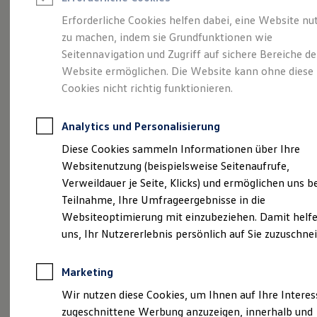
Reifenpakete
Leasing
Erforderliche Cookies helfen dabei, eine Website nu
Leasing-Angebote
zu machen, indem sie Grundfunktionen wie
Eine Spur Extra.
Der
Gebrauchtwagen Leasing
Seitennavigation und Zugriff auf sichere Bereiche de
Junge Gebrauchtwagen-Leasing
Elektroauto Leasing
Website ermöglichen. Die Website kann ohne diese
neue vollelektrische
Kleinwagen-Leasing
Cookies nicht richtig funktionieren.
Leasing ohne Anzahlung
ID. Polo
Finanzierung
Autokredit mit Schlussrate
Analytics und Personalisierung
Versicherungen und Garantien
Kfz-Versicherung
Diese Cookies sammeln Informationen über Ihre
Restschuldversicherungen
Websitenutzung (beispielsweise Seitenaufrufe,
Garantien
Verweildauer je Seite, Klicks) und ermöglichen uns b
Wartungsverträge
Geschäftskunden
Teilnahme, Ihre Umfrageergebnisse in die
Professional Class bei Volkswagen
Websiteoptimierung mit einzubeziehen. Damit helfe
Großkunden
uns, Ihr Nutzererlebnis persönlich auf Sie zuzuschne
Behörden
Direktkunden
Sonderfahrzeuge
(
Impressum & Rechtliches
)
Marketing
Anpfiff zum Gewinn
Elektromobilität
Wir nutzen diese Cookies, um Ihnen auf Ihre Intere
Elektroautos
zugeschnittene Werbung anzuzeigen, innerhalb und
ID. Tutorials