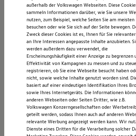
Elektrofahrzeugkonzepte
außerhalb der Volkswagen Webseiten. Diese Cookie
ID. EVERY1
sammeln Informationen darüber, wie Sie unsere We
Reichweite
nutzen, zum Beispiel, welche Seiten Sie am meisten
Reichweite der ID. Modelle
Reichweite im Winter
besuchen oder wie Sie sich auf der Seite bewegen. D
Rekuperation
Zweck dieser Cookies ist es, Ihnen für Sie relevante
Laden
an Ihre Interessen angepasste Inhalte anzubieten. S
Laden unterwegs
Laden Zuhause
werden außerdem dazu verwendet, die
Ladestationen finden
Erscheinungshäufigkeit einer Anzeige zu begrenzen 
Ladezeitensimulator
Effektivität von Kampagnen zu messen und zu steue
Batterie
Sicherheit
registrieren, ob Sie eine Webseite besucht haben od
Garantie und Lebensdauer
nicht, sowie welche Inhalte genutzt worden sind. Di
Nachhaltigkeit
basiert auf einer eindeutigen Identifikation Ihres B
Technologie
Kosten und Kauf
sowie Ihres Internetgeräts. Die Informationen kön
Verbrauchskosten
anderen Webseiten oder Seiten Dritter, wie z.B.
Kaufoptionen
Volkswagen Konzerngesellschaften oder Werbetrei
E-Auto-Förderung
Software und Konnektivität
geteilt werden, sodass Ihnen auch auf anderen Web
Die ID. Software 6
relevante Werbung angezeigt werden kann. Wir nut
ID. Software Versionen und Updates
Dienste eines Dritten für die Verarbeitung solcher D
Digitale Extras
Schnittstellen zu Ihrem ID.