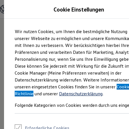
Modelle und Konfigurator
Cookie Einstellungen
Konfigurator
Modelle vergleichen
Konfiguration laden
Zum
Zum
Autosuche
Wir nutzen Cookies, um Ihnen die bestmögliche Nutzung
Hauptinhalt
Footer
Elektroautos
springen
springen
unserer Webseite zu ermöglichen und unsere Kommunika
ENERGY Sondermodelle
Nutzfahrzeuge
mit Ihnen zu verbessern. Wir berücksichtigen hierbei Ihr
SUV und CUV
Präferenzen und verarbeiten Daten für Marketing, Analyt
Familienautos
Personalisierung nur, wenn Sie uns Ihre Einwilligung gebe
Kombis
Kompaktwagen
Diese können Sie jederzeit mit Wirkung für die Zukunft i
Sportwagen
Cookie Manager (Meine Präferenzen verwalten) in der
Schnell verfügbare Fahrzeuge
Angebote und Produkte
Datenschutzerklärung widerrufen. Weitere Informatione
Aktuelle Angebote
unseren eingesetzten Cookies finden Sie in unserer
Cooki
E-Auto-Förderung
Richtlinie
und unserer
Datenschutzerklärung
.
Volkswagen Marktplatz
Die ENERGY Sondermodelle
Folgende Kategorien von Cookies werden durch uns einge
Junge Gebrauchtwagen und Gebrauchtwagen
Volkswagen Zertifizierte Gebrauchtwagen
Elektromobilität bei Gebrauchtwagen
Zubehör- und Serviceangebote
Saisonangebote
Erforderliche Cookies