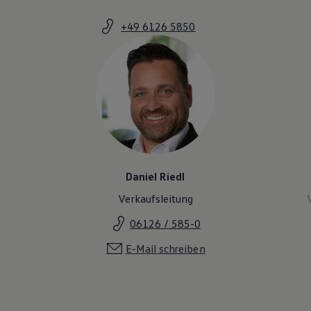
Magazin
Lifestyle
+49 6126 5850
Transport
Familie
Elektromobilität
Volkswagen R
Pannen- und Unfallhilfe
Volkswagen Kundenbetreuung
Daniel Riedl
Verkaufsleitung
06126 / 585-0
E-Mail schreiben