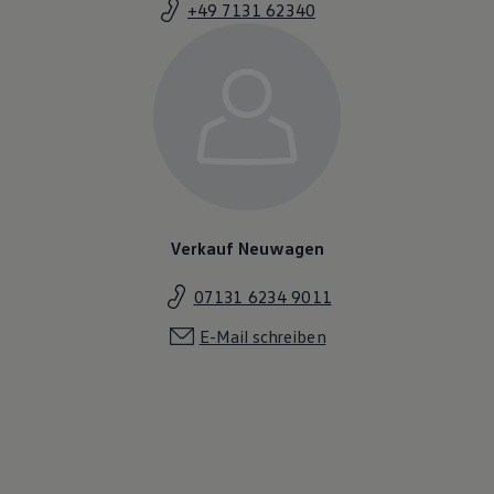
+49 7131 62340
Magazin
Lifestyle
Transport
Familie
Elektromobilität
Volkswagen R
Pannen- und Unfallhilfe
Volkswagen Kundenbetreuung
Verkauf Neuwagen
07131 6234 9011
E-Mail schreiben