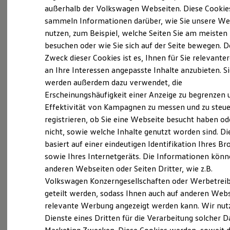
Elektrofahrzeugkonzepte
außerhalb der Volkswagen Webseiten. Diese Cookie
ID. EVERY1
(
Impressum & Rechtliches
)
sammeln Informationen darüber, wie Sie unsere We
Reichweite
nutzen, zum Beispiel, welche Seiten Sie am meisten
Reichweite der ID. Modelle
Reichweite im Winter
besuchen oder wie Sie sich auf der Seite bewegen. D
Rekuperation
Zweck dieser Cookies ist es, Ihnen für Sie relevante
Laden
an Ihre Interessen angepasste Inhalte anzubieten. S
Laden unterwegs
Laden Zuhause
werden außerdem dazu verwendet, die
Probefahrt vereinbaren
Ladestationen finden
Erscheinungshäufigkeit einer Anzeige zu begrenzen 
Ladezeitensimulator
Effektivität von Kampagnen zu messen und zu steue
Batterie
Sicherheit
registrieren, ob Sie eine Webseite besucht haben od
Garantie und Lebensdauer
nicht, sowie welche Inhalte genutzt worden sind. Di
Nachhaltigkeit
Fahrzeugangebot anfordern
basiert auf einer eindeutigen Identifikation Ihres B
Technologie
Kosten und Kauf
sowie Ihres Internetgeräts. Die Informationen kön
Verbrauchskosten
anderen Webseiten oder Seiten Dritter, wie z.B.
Kaufoptionen
Volkswagen Konzerngesellschaften oder Werbetrei
E-Auto-Förderung
Software und Konnektivität
geteilt werden, sodass Ihnen auch auf anderen Web
Servicetermin buchen
Die ID. Software 6
relevante Werbung angezeigt werden kann. Wir nut
ID. Software Versionen und Updates
Dienste eines Dritten für die Verarbeitung solcher D
Digitale Extras
Schnittstellen zu Ihrem ID.