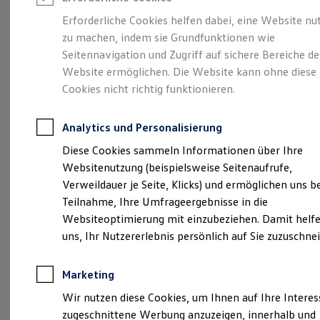
Reifenpakete
Leasing
Erforderliche Cookies helfen dabei, eine Website nu
Leasing-Angebote
zu machen, indem sie Grundfunktionen wie
So geht neu.
Gebrauchtwagen Leasing
Seitennavigation und Zugriff auf sichere Bereiche de
Junge Gebrauchtwagen-Leasing
Elektroauto Leasing
Website ermöglichen. Die Website kann ohne diese
Entdecken Sie jetzt
Kleinwagen-Leasing
Cookies nicht richtig funktionieren.
Leasing ohne Anzahlung
den neuen ID.3 Neo!
Finanzierung
Autokredit mit Schlussrate
Analytics und Personalisierung
Versicherungen und Garantien
Kfz-Versicherung
Diese Cookies sammeln Informationen über Ihre
Restschuldversicherungen
Websitenutzung (beispielsweise Seitenaufrufe,
Garantien
Verweildauer je Seite, Klicks) und ermöglichen uns b
Wartungsverträge
Geschäftskunden
Teilnahme, Ihre Umfrageergebnisse in die
Professional Class bei Volkswagen
Websiteoptimierung mit einzubeziehen. Damit helfe
Großkunden
uns, Ihr Nutzererlebnis persönlich auf Sie zuzuschne
Behörden
Direktkunden
Sonderfahrzeuge
Marketing
Anpfiff zum Gewinn
Elektromobilität
Wir nutzen diese Cookies, um Ihnen auf Ihre Intere
Elektroautos
zugeschnittene Werbung anzuzeigen, innerhalb und
ID. Tutorials