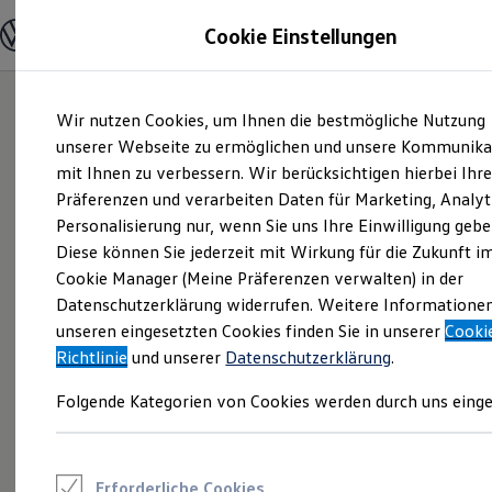
Modelle und Konfigurator
Cookie Einstellungen
Konfigurator
Modelle vergleichen
Konfiguration laden
Zum
Zum
Autosuche
Wir nutzen Cookies, um Ihnen die bestmögliche Nutzung
Hauptinhalt
Footer
Elektroautos
springen
springen
unserer Webseite zu ermöglichen und unsere Kommunika
ENERGY Sondermodelle
Nutzfahrzeuge
mit Ihnen zu verbessern. Wir berücksichtigen hierbei Ihr
SUV und CUV
Präferenzen und verarbeiten Daten für Marketing, Analyt
Familienautos
Personalisierung nur, wenn Sie uns Ihre Einwilligung gebe
Kombis
Kompaktwagen
Diese können Sie jederzeit mit Wirkung für die Zukunft i
Sportwagen
Cookie Manager (Meine Präferenzen verwalten) in der
Schnell verfügbare Fahrzeuge
Angebote und Produkte
Datenschutzerklärung widerrufen. Weitere Informatione
Aktuelle Angebote
unseren eingesetzten Cookies finden Sie in unserer
Cooki
E-Auto-Förderung
Richtlinie
und unserer
Datenschutzerklärung
.
Volkswagen Marktplatz
Die ENERGY Sondermodelle
Folgende Kategorien von Cookies werden durch uns einge
Junge Gebrauchtwagen und Gebrauchtwagen
Volkswagen Zertifizierte Gebrauchtwagen
Elektromobilität bei Gebrauchtwagen
Zubehör- und Serviceangebote
Saisonangebote
Erforderliche Cookies