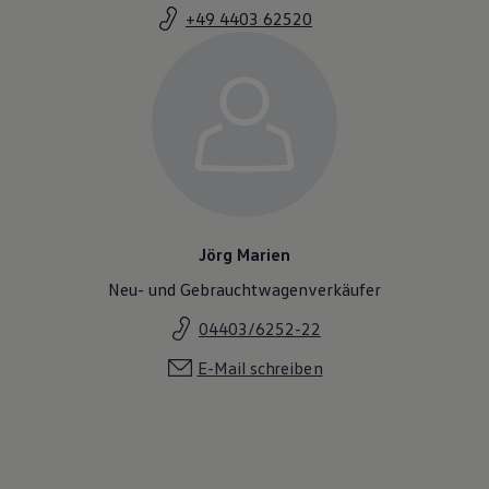
Magazin
+49 4403 62520
Lifestyle
Transport
Familie
Elektromobilität
Volkswagen R
Pannen- und Unfallhilfe
Volkswagen Kundenbetreuung
Jörg Marien
Neu- und Gebrauchtwagenverkäufer
04403/6252-22
E-Mail schreiben