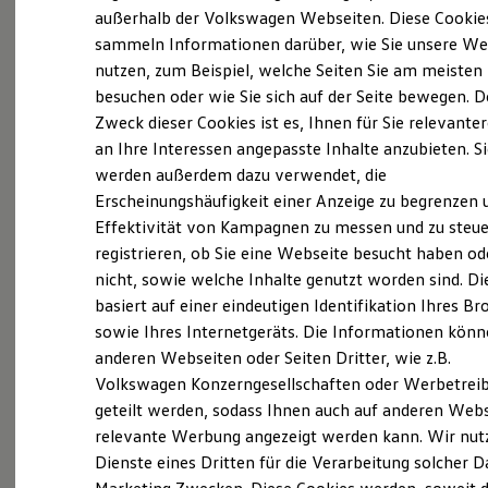
Elektrofahrzeugkonzepte
außerhalb der Volkswagen Webseiten. Diese Cookie
ID. EVERY1
sammeln Informationen darüber, wie Sie unsere We
Reichweite
nutzen, zum Beispiel, welche Seiten Sie am meisten
Reichweite der ID. Modelle
Reichweite im Winter
besuchen oder wie Sie sich auf der Seite bewegen. D
Rekuperation
Zweck dieser Cookies ist es, Ihnen für Sie relevante
Laden
an Ihre Interessen angepasste Inhalte anzubieten. S
Laden unterwegs
Laden Zuhause
werden außerdem dazu verwendet, die
Ladestationen finden
Erscheinungshäufigkeit einer Anzeige zu begrenzen 
Ladezeitensimulator
Effektivität von Kampagnen zu messen und zu steue
Batterie
Sicherheit
registrieren, ob Sie eine Webseite besucht haben od
Garantie und Lebensdauer
nicht, sowie welche Inhalte genutzt worden sind. Di
Nachhaltigkeit
basiert auf einer eindeutigen Identifikation Ihres B
Technologie
Kosten und Kauf
sowie Ihres Internetgeräts. Die Informationen kön
Verbrauchskosten
anderen Webseiten oder Seiten Dritter, wie z.B.
Kaufoptionen
Volkswagen Konzerngesellschaften oder Werbetrei
E-Auto-Förderung
Software und Konnektivität
geteilt werden, sodass Ihnen auch auf anderen Web
Die ID. Software 6
relevante Werbung angezeigt werden kann. Wir nut
ID. Software Versionen und Updates
Dienste eines Dritten für die Verarbeitung solcher D
Digitale Extras
Schnittstellen zu Ihrem ID.