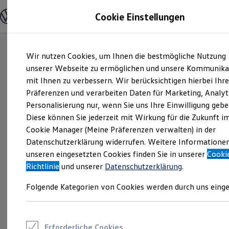
Modelle und Konfigurator
Cookie Einstellungen
Konfigurator
Modelle vergleichen
Konfiguration laden
Zum
Zum
Autosuche
Wir nutzen Cookies, um Ihnen die bestmögliche Nutzung
Hauptinhalt
Footer
Elektroautos
springen
springen
unserer Webseite zu ermöglichen und unsere Kommunika
ENERGY Sondermodelle
Nutzfahrzeuge
mit Ihnen zu verbessern. Wir berücksichtigen hierbei Ihr
SUV und CUV
Präferenzen und verarbeiten Daten für Marketing, Analyt
Familienautos
Personalisierung nur, wenn Sie uns Ihre Einwilligung gebe
Kombis
Kompaktwagen
Diese können Sie jederzeit mit Wirkung für die Zukunft i
Sportwagen
Cookie Manager (Meine Präferenzen verwalten) in der
Schnell verfügbare Fahrzeuge
Angebote und Produkte
Datenschutzerklärung widerrufen. Weitere Informatione
Aktuelle Angebote
unseren eingesetzten Cookies finden Sie in unserer
Cooki
E-Auto-Förderung
Richtlinie
und unserer
Datenschutzerklärung
.
Volkswagen Marktplatz
Die ENERGY Sondermodelle
Folgende Kategorien von Cookies werden durch uns einge
Junge Gebrauchtwagen und Gebrauchtwagen
Volkswagen Zertifizierte Gebrauchtwagen
Elektromobilität bei Gebrauchtwagen
Zubehör- und Serviceangebote
Saisonangebote
Erforderliche Cookies