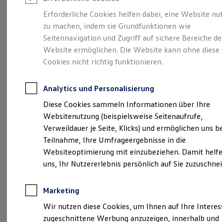
Reifenpakete
Leasing
Erforderliche Cookies helfen dabei, eine Website nu
Leasing-Angebote
zu machen, indem sie Grundfunktionen wie
Eine Spur Extra.
Der
Gebrauchtwagen Leasing
Seitennavigation und Zugriff auf sichere Bereiche de
Junge Gebrauchtwagen-Leasing
Elektroauto Leasing
Website ermöglichen. Die Website kann ohne diese
neue vollelektrische
Kleinwagen-Leasing
Cookies nicht richtig funktionieren.
Leasing ohne Anzahlung
ID. Polo
Finanzierung
Autokredit mit Schlussrate
Analytics und Personalisierung
Versicherungen und Garantien
Kfz-Versicherung
Diese Cookies sammeln Informationen über Ihre
Restschuldversicherungen
Websitenutzung (beispielsweise Seitenaufrufe,
Garantien
Verweildauer je Seite, Klicks) und ermöglichen uns b
Wartungsverträge
Geschäftskunden
Teilnahme, Ihre Umfrageergebnisse in die
Professional Class bei Volkswagen
Websiteoptimierung mit einzubeziehen. Damit helfe
Großkunden
uns, Ihr Nutzererlebnis persönlich auf Sie zuzuschne
Behörden
Direktkunden
Sonderfahrzeuge
(
Impressum & Rechtliches
)
Marketing
Anpfiff zum Gewinn
Elektromobilität
Wir nutzen diese Cookies, um Ihnen auf Ihre Intere
Elektroautos
zugeschnittene Werbung anzuzeigen, innerhalb und
ID. Tutorials