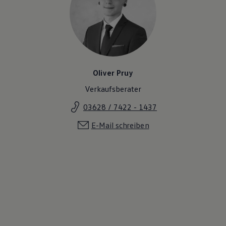
Magazin
Lifestyle
Transport
Familie
Elektromobilität
Volkswagen R
Pannen- und Unfallhilfe
Volkswagen Kundenbetreuung
Oliver Pruy
Verkaufsberater
03628 / 7422 - 1437
E-Mail schreiben