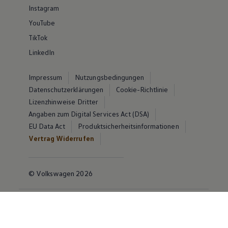
Instagram
YouTube
TikTok
LinkedIn
Impressum
Nutzungsbedingungen
Datenschutzerklärungen
Cookie-Richtlinie
Lizenzhinweise Dritter
Angaben zum Digital Services Act (DSA)
EU Data Act
Produktsicherheitsinformationen
Vertrag Widerrufen
© Volkswagen 2026
Disclaimer von Volkswagen AG