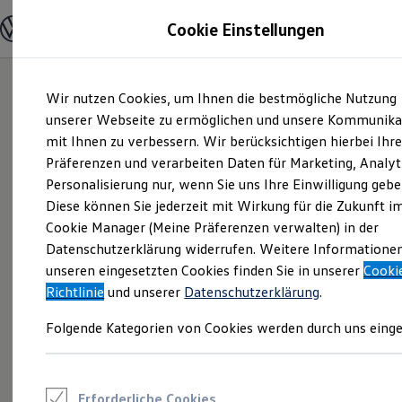
Modelle und Konfigurator
Cookie Einstellungen
Konfigurator
Modelle vergleichen
Konfiguration laden
Zum
Zum
Autosuche
Wir nutzen Cookies, um Ihnen die bestmögliche Nutzung
Hauptinhalt
Footer
Elektroautos
springen
springen
unserer Webseite zu ermöglichen und unsere Kommunika
ENERGY Sondermodelle
Nutzfahrzeuge
mit Ihnen zu verbessern. Wir berücksichtigen hierbei Ihr
SUV und CUV
Präferenzen und verarbeiten Daten für Marketing, Analyt
Familienautos
Personalisierung nur, wenn Sie uns Ihre Einwilligung gebe
Kombis
Kompaktwagen
Diese können Sie jederzeit mit Wirkung für die Zukunft i
Sportwagen
Cookie Manager (Meine Präferenzen verwalten) in der
Schnell verfügbare Fahrzeuge
Angebote und Produkte
Datenschutzerklärung widerrufen. Weitere Informatione
Aktuelle Angebote
unseren eingesetzten Cookies finden Sie in unserer
Cooki
E-Auto-Förderung
Richtlinie
und unserer
Datenschutzerklärung
.
Volkswagen Marktplatz
Die ENERGY Sondermodelle
Folgende Kategorien von Cookies werden durch uns einge
Junge Gebrauchtwagen und Gebrauchtwagen
Volkswagen Zertifizierte Gebrauchtwagen
Elektromobilität bei Gebrauchtwagen
Zubehör- und Serviceangebote
Saisonangebote
Erforderliche Cookies