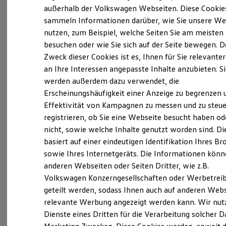
Elektrofahrzeugkonzepte
außerhalb der Volkswagen Webseiten. Diese Cookie
ID. EVERY1
sammeln Informationen darüber, wie Sie unsere We
Reichweite
nutzen, zum Beispiel, welche Seiten Sie am meisten
Reichweite der ID. Modelle
Reichweite im Winter
besuchen oder wie Sie sich auf der Seite bewegen. D
Rekuperation
Zweck dieser Cookies ist es, Ihnen für Sie relevante
Laden
an Ihre Interessen angepasste Inhalte anzubieten. S
Laden unterwegs
Laden Zuhause
werden außerdem dazu verwendet, die
Ladestationen finden
Erscheinungshäufigkeit einer Anzeige zu begrenzen 
Ladezeitensimulator
Effektivität von Kampagnen zu messen und zu steue
Batterie
Sicherheit
registrieren, ob Sie eine Webseite besucht haben od
Garantie und Lebensdauer
nicht, sowie welche Inhalte genutzt worden sind. Di
Nachhaltigkeit
basiert auf einer eindeutigen Identifikation Ihres B
Technologie
Kosten und Kauf
sowie Ihres Internetgeräts. Die Informationen kön
Verbrauchskosten
anderen Webseiten oder Seiten Dritter, wie z.B.
Kaufoptionen
Volkswagen Konzerngesellschaften oder Werbetrei
E-Auto-Förderung
Software und Konnektivität
geteilt werden, sodass Ihnen auch auf anderen Web
Die ID. Software 6
relevante Werbung angezeigt werden kann. Wir nut
ID. Software Versionen und Updates
Dienste eines Dritten für die Verarbeitung solcher D
Digitale Extras
Schnittstellen zu Ihrem ID.