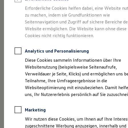
Reifenpakete
Leasing
Erforderliche Cookies helfen dabei, eine Website nu
Leasing-Angebote
zu machen, indem sie Grundfunktionen wie
Eine Spur Extra.
Der
Gebrauchtwagen Leasing
Seitennavigation und Zugriff auf sichere Bereiche de
Junge Gebrauchtwagen-Leasing
Elektroauto Leasing
Website ermöglichen. Die Website kann ohne diese
neue vollelektrische
Kleinwagen-Leasing
Cookies nicht richtig funktionieren.
Leasing ohne Anzahlung
ID. Polo
Finanzierung
Autokredit mit Schlussrate
Analytics und Personalisierung
Versicherungen und Garantien
Kfz-Versicherung
Diese Cookies sammeln Informationen über Ihre
Restschuldversicherungen
Websitenutzung (beispielsweise Seitenaufrufe,
Garantien
Verweildauer je Seite, Klicks) und ermöglichen uns b
Wartungsverträge
Geschäftskunden
Teilnahme, Ihre Umfrageergebnisse in die
Professional Class bei Volkswagen
Websiteoptimierung mit einzubeziehen. Damit helfe
Großkunden
uns, Ihr Nutzererlebnis persönlich auf Sie zuzuschne
Behörden
Direktkunden
Sonderfahrzeuge
(
Impressum & Rechtliches
)
Marketing
Anpfiff zum Gewinn
Elektromobilität
Wir nutzen diese Cookies, um Ihnen auf Ihre Intere
Elektroautos
zugeschnittene Werbung anzuzeigen, innerhalb und
ID. Tutorials