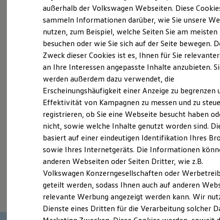
(
Impressum & Rechtliches
)
Elektrofahrzeugkonzepte
außerhalb der Volkswagen Webseiten. Diese Cookie
ID. EVERY1
sammeln Informationen darüber, wie Sie unsere We
Reichweite
nutzen, zum Beispiel, welche Seiten Sie am meisten
Reichweite der ID. Modelle
Reichweite im Winter
besuchen oder wie Sie sich auf der Seite bewegen. D
Rekuperation
Zweck dieser Cookies ist es, Ihnen für Sie relevante
Laden
Probefahrt vereinbaren
an Ihre Interessen angepasste Inhalte anzubieten. S
Laden unterwegs
Laden Zuhause
werden außerdem dazu verwendet, die
Ladestationen finden
Erscheinungshäufigkeit einer Anzeige zu begrenzen 
Ladezeitensimulator
Effektivität von Kampagnen zu messen und zu steue
Batterie
Sicherheit
registrieren, ob Sie eine Webseite besucht haben od
Fahrzeugangebot anfordern
Garantie und Lebensdauer
nicht, sowie welche Inhalte genutzt worden sind. Di
Nachhaltigkeit
basiert auf einer eindeutigen Identifikation Ihres B
Technologie
Kosten und Kauf
sowie Ihres Internetgeräts. Die Informationen kön
Verbrauchskosten
anderen Webseiten oder Seiten Dritter, wie z.B.
Kaufoptionen
Serviceanfrage stellen
Volkswagen Konzerngesellschaften oder Werbetrei
E-Auto-Förderung
Software und Konnektivität
geteilt werden, sodass Ihnen auch auf anderen Web
Die ID. Software 6
relevante Werbung angezeigt werden kann. Wir nut
ID. Software Versionen und Updates
Dienste eines Dritten für die Verarbeitung solcher D
Digitale Extras
Schnittstellen zu Ihrem ID.