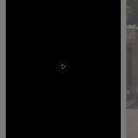
--:--