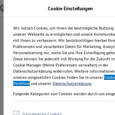
Modelle und Konfigurator
Cookie Einstellungen
Konfigurator
Modelle vergleichen
Konfiguration laden
Zum
Zum
Autosuche
Wir nutzen Cookies, um Ihnen die bestmögliche Nutzung
Hauptinhalt
Footer
Elektroautos
springen
springen
unserer Webseite zu ermöglichen und unsere Kommunika
ENERGY Sondermodelle
Nutzfahrzeuge
mit Ihnen zu verbessern. Wir berücksichtigen hierbei Ihr
SUV und CUV
Präferenzen und verarbeiten Daten für Marketing, Analyt
Familienautos
Personalisierung nur, wenn Sie uns Ihre Einwilligung gebe
Kombis
Kompaktwagen
Diese können Sie jederzeit mit Wirkung für die Zukunft i
Sportwagen
Cookie Manager (Meine Präferenzen verwalten) in der
Schnell verfügbare Fahrzeuge
Angebote und Produkte
Datenschutzerklärung widerrufen. Weitere Informatione
Aktuelle Angebote
unseren eingesetzten Cookies finden Sie in unserer
Cooki
E-Auto-Förderung
Richtlinie
und unserer
Datenschutzerklärung
.
Volkswagen Marktplatz
Die ENERGY Sondermodelle
Folgende Kategorien von Cookies werden durch uns einge
Junge Gebrauchtwagen und Gebrauchtwagen
Volkswagen Zertifizierte Gebrauchtwagen
Elektromobilität bei Gebrauchtwagen
Zubehör- und Serviceangebote
Saisonangebote
Erforderliche Cookies