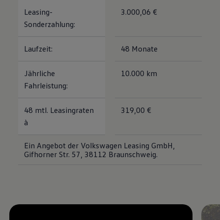
Magazin
Leasing-
3.000,06 €
Lifestyle
Sonderzahlung:
Transport
Familie
Elektromobilität
Laufzeit:
48 Monate
Volkswagen R
Pannen- und Unfallhilfe
Volkswagen Kundenbetreuung
Jährliche
10.000 km
Fahrleistung:
48 mtl. Leasingraten
319,00 €
à
Ein Angebot der Volkswagen Leasing GmbH,
Gifhorner Str. 57, 38112 Braunschweig.