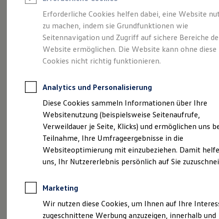
Reifenpakete
Leasing
Erforderliche Cookies helfen dabei, eine Website nu
Leasing-Angebote
zu machen, indem sie Grundfunktionen wie
Der neue ID.3 Neo.
Gebrauchtwagen Leasing
Seitennavigation und Zugriff auf sichere Bereiche de
Junge Gebrauchtwagen-Leasing
Elektroauto Leasing
Website ermöglichen. Die Website kann ohne diese
So geht neu.
Kleinwagen-Leasing
Cookies nicht richtig funktionieren.
Leasing ohne Anzahlung
Finanzierung
Autokredit mit Schlussrate
Analytics und Personalisierung
Versicherungen und Garantien
Kfz-Versicherung
Diese Cookies sammeln Informationen über Ihre
Restschuldversicherungen
Websitenutzung (beispielsweise Seitenaufrufe,
Garantien
Verweildauer je Seite, Klicks) und ermöglichen uns b
Wartungsverträge
Geschäftskunden
Teilnahme, Ihre Umfrageergebnisse in die
Professional Class bei Volkswagen
Websiteoptimierung mit einzubeziehen. Damit helfe
Großkunden
uns, Ihr Nutzererlebnis persönlich auf Sie zuzuschne
Behörden
Direktkunden
Sonderfahrzeuge
Marketing
Anpfiff zum Gewinn
Elektromobilität
Wir nutzen diese Cookies, um Ihnen auf Ihre Intere
Elektroautos
zugeschnittene Werbung anzuzeigen, innerhalb und
ID. Tutorials