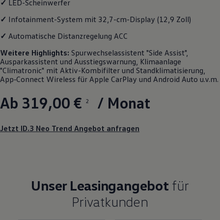
✓
LED-Scheinwerfer
Motorenöl und Flüssigkeiten
Räder und Reifen
✓
Infotainment-System mit 32,7-cm-Display (12,9 Zoll)
Pannen- und Unfallhilfe
Economy Service
✓
Automatische Distanzregelung ACC
Volkswagen Teile
Zubehör
Weitere
Highlights
:
Spurwechselassistent "Side Assist",
Modellspezifisches Zubehör
Ausparkassistent und Ausstiegswarnung, Klimaanlage
Schutz und Pflege
"Climatronic" mit Aktiv-Kombifilter und Standklimatisierung,
Transport
App‑Connect
Wireless für Apple
CarPlay
und
Android
Auto u.v.m.
Entertainment und Elektronik
Individualisieren
Ab 319,00 €
/ Monat
2
Wallbox und Ladekabel
Digitale Extras
Dienste für Ihr Modell finden
Jetzt ID.3 Neo Trend Angebot anfragen
Volkswagen Apps, Login und Shop
Handy und Fahrzeug verbinden
Updates für Software, Karten und Radio
Über Ihr Auto
Vorgängermodelle
Kundeninformationen
Unser Leasingangebot
für
Volkswagen Kundenbetreuung
Warn- und Kontrollleuchten
Privatkunden
Assistenzsysteme
Digitale Betriebsanleitung
Live Beratung