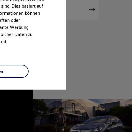
ind. Dies basiert auf
Serviceanfrage
stellen
Informationen können
aften oder
evante Werbung
solcher Daten zu
 mit
en