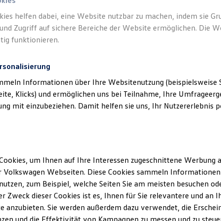
okies
kies helfen dabei, eine Website nutzbar zu machen, indem sie G
und Zugriff auf sichere Bereiche der Website ermöglichen. Die W
tig funktionieren.
rsonalisierung
mmeln Informationen über Ihre Websitenutzung (beispielsweise S
eite, Klicks) und ermöglichen uns bei Teilnahme, Ihre Umfrageerge
g mit einzubeziehen. Damit helfen sie uns, Ihr Nutzererlebnis pe
Cookies, um Ihnen auf Ihre Interessen zugeschnittene Werbung a
r Volkswagen Webseiten. Diese Cookies sammeln Informationen 
utzen, zum Beispiel, welche Seiten Sie am meisten besuchen oder
r Zweck dieser Cookies ist es, Ihnen für Sie relevantere und an I
e anzubieten. Sie werden außerdem dazu verwendet, die Erschein
zen und die Effektivität von Kampagnen zu messen und zu steuern