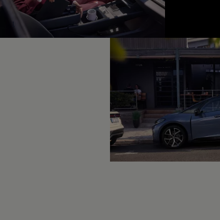
Hybridautos
Marke und Erlebnis
Volkswagen R und R Experience
1
R-Modelle
R Experience
Driving Experience
Volkswagen entdecken
Werkbesichtigung
Factory visit
Lifestyle Shop
T-Roc Kollektion
Golf Kollektion
ID. Kollektion
Volkswagen Kollektion
R-Kollektion
GTI Kollektion
Fußball Drop
we drive football
#wedriveproud
Besitzer und Service
myVolkswagen
Software Updates
Service und Ersatzteile
Inspektion und HU/AU
Reparaturen und Checks