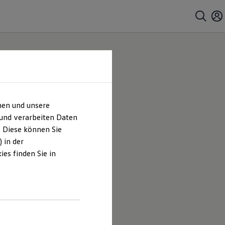
hen und unsere
 und verarbeiten Daten
. Diese können Sie
 in der
es finden Sie in