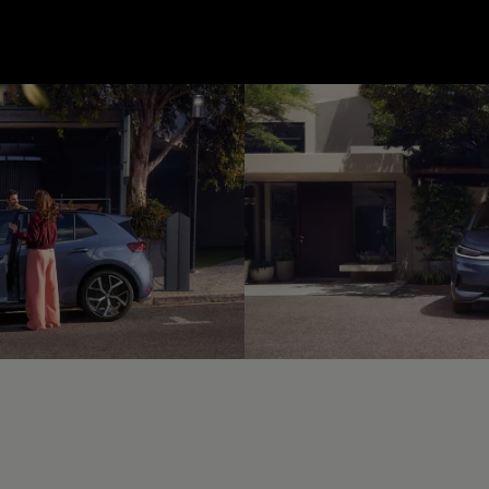
--:--
unde