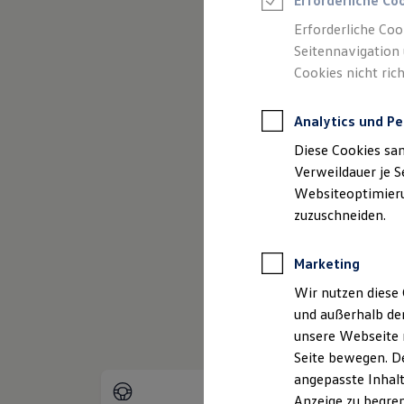
Erforderliche Co
Reifenpakete
Leasing
Erforderliche Coo
Leasing-Angebote
Seitennavigation 
Gebrauchtwagen Leasing
Cookies nicht rich
Junge Gebrauchtwagen-Leasing
Elektroauto Leasing
Kleinwagen-Leasing
Analytics und Pe
Leasing ohne Anzahlung
Finanzierung
Diese Cookies sa
Autokredit mit Schlussrate
Versicherungen und Garantien
Verweildauer je S
Kfz-Versicherung
Websiteoptimierun
(
Impressum & Rechtliches
)
Restschuldversicherungen
zuzuschneiden.
Garantien
Wartungsverträge
Geschäftskunden
Marketing
Professional Class bei Volkswagen
Großkunden
Wir nutzen diese 
Behörden
und außerhalb de
Direktkunden
Sonderfahrzeuge
unsere Webseite n
Anpfiff zum Gewinn
Seite bewegen. De
Elektromobilität
angepasste Inhalt
Elektroautos
ID. Tutorials
Anzeige zu begren