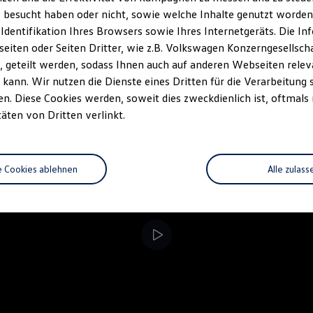
 besucht haben oder nicht, sowie welche Inhalte genutzt worden s
rzeugangebot
Servicetermin buchen
rdern
 Identifikation Ihres Browsers sowie Ihres Internetgeräts. Die 
iten oder Seiten Dritter, wie z.B. Volkswagen Konzerngesellsch
 geteilt werden, sodass Ihnen auch auf anderen Webseiten rel
kann. Wir nutzen die Dienste eines Dritten für die Verarbeitung 
. Diese Cookies werden, soweit dies zweckdienlich ist, oftmals
täten von Dritten verlinkt.
e Cookies ablehnen
Alle zulass