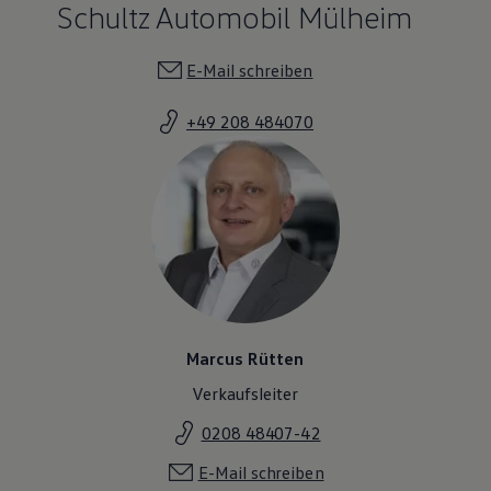
Schultz Automobil Mülheim
Magazin
Lifestyle
Transport
E-Mail schreiben
Familie
Elektromobilität
Volkswagen R
+49 208 484070
Pannen- und Unfallhilfe
Volkswagen Kundenbetreuung
Marcus Rütten
Verkaufsleiter
0208 48407-42
E-Mail schreiben