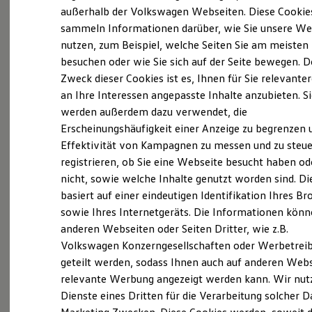
Elektrofahrzeugkonzepte
außerhalb der Volkswagen Webseiten. Diese Cookie
ID. EVERY1
sammeln Informationen darüber, wie Sie unsere We
Reichweite
nutzen, zum Beispiel, welche Seiten Sie am meisten
Reichweite der ID. Modelle
Reichweite im Winter
besuchen oder wie Sie sich auf der Seite bewegen. D
Rekuperation
Zweck dieser Cookies ist es, Ihnen für Sie relevante
Laden
an Ihre Interessen angepasste Inhalte anzubieten. S
Laden unterwegs
Laden Zuhause
werden außerdem dazu verwendet, die
Ladestationen finden
Erscheinungshäufigkeit einer Anzeige zu begrenzen 
Ladezeitensimulator
Effektivität von Kampagnen zu messen und zu steue
Batterie
Sicherheit
registrieren, ob Sie eine Webseite besucht haben od
Garantie und Lebensdauer
nicht, sowie welche Inhalte genutzt worden sind. Di
Nachhaltigkeit
basiert auf einer eindeutigen Identifikation Ihres B
Technologie
Kosten und Kauf
sowie Ihres Internetgeräts. Die Informationen kön
Verbrauchskosten
anderen Webseiten oder Seiten Dritter, wie z.B.
Kaufoptionen
Volkswagen Konzerngesellschaften oder Werbetrei
E-Auto-Förderung
Software und Konnektivität
geteilt werden, sodass Ihnen auch auf anderen Web
Die ID. Software 6
relevante Werbung angezeigt werden kann. Wir nut
ID. Software Versionen und Updates
Dienste eines Dritten für die Verarbeitung solcher D
Digitale Extras
Schnittstellen zu Ihrem ID.