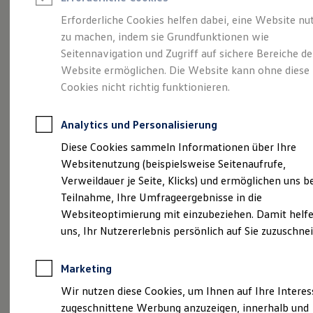
Reifenpakete
Leasing
Erforderliche Cookies helfen dabei, eine Website nu
Leasing-Angebote
zu machen, indem sie Grundfunktionen wie
Eine Spur Extra.
Der
Gebrauchtwagen Leasing
Seitennavigation und Zugriff auf sichere Bereiche de
Junge Gebrauchtwagen-Leasing
Elektroauto Leasing
Website ermöglichen. Die Website kann ohne diese
neue vollelektrische
Kleinwagen-Leasing
Cookies nicht richtig funktionieren.
Leasing ohne Anzahlung
ID. Polo
Finanzierung
Autokredit mit Schlussrate
Analytics und Personalisierung
Versicherungen und Garantien
Kfz-Versicherung
Diese Cookies sammeln Informationen über Ihre
Restschuldversicherungen
Websitenutzung (beispielsweise Seitenaufrufe,
Garantien
Verweildauer je Seite, Klicks) und ermöglichen uns b
Wartungsverträge
Geschäftskunden
Teilnahme, Ihre Umfrageergebnisse in die
Professional Class bei Volkswagen
Websiteoptimierung mit einzubeziehen. Damit helfe
Großkunden
uns, Ihr Nutzererlebnis persönlich auf Sie zuzuschne
Behörden
Direktkunden
Sonderfahrzeuge
Marketing
Anpfiff zum Gewinn
(
Impressum & Rechtliches
)
Elektromobilität
Wir nutzen diese Cookies, um Ihnen auf Ihre Intere
Elektroautos
zugeschnittene Werbung anzuzeigen, innerhalb und
ID. Tutorials