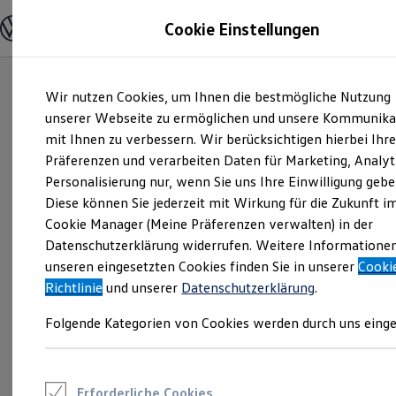
Modelle und Konfigurator
Cookie Einstellungen
Konfigurator
Modelle vergleichen
Konfiguration laden
Zum
Zum
Autosuche
Wir nutzen Cookies, um Ihnen die bestmögliche Nutzung
Hauptinhalt
Footer
Elektroautos
springen
springen
unserer Webseite zu ermöglichen und unsere Kommunika
ENERGY Sondermodelle
Nutzfahrzeuge
mit Ihnen zu verbessern. Wir berücksichtigen hierbei Ihr
SUV und CUV
Präferenzen und verarbeiten Daten für Marketing, Analyt
Familienautos
Personalisierung nur, wenn Sie uns Ihre Einwilligung gebe
Kombis
Kompaktwagen
Diese können Sie jederzeit mit Wirkung für die Zukunft i
Sportwagen
Cookie Manager (Meine Präferenzen verwalten) in der
Schnell verfügbare Fahrzeuge
Angebote und Produkte
Datenschutzerklärung widerrufen. Weitere Informatione
Aktuelle Angebote
unseren eingesetzten Cookies finden Sie in unserer
Cooki
E-Auto-Förderung
Richtlinie
und unserer
Datenschutzerklärung
.
Volkswagen Marktplatz
Die ENERGY Sondermodelle
Folgende Kategorien von Cookies werden durch uns einge
Junge Gebrauchtwagen und Gebrauchtwagen
Volkswagen Zertifizierte Gebrauchtwagen
Elektromobilität bei Gebrauchtwagen
Zubehör- und Serviceangebote
Saisonangebote
Erforderliche Cookies