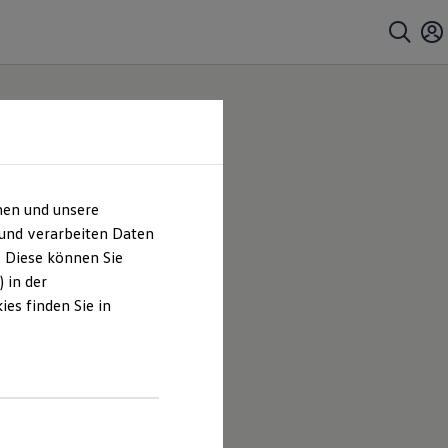
hen und unsere
 und verarbeiten Daten
. Diese können Sie
 in der
es finden Sie in