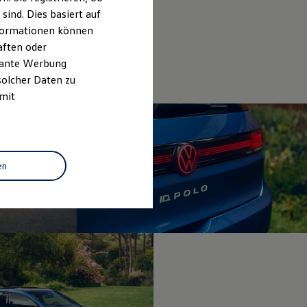
ind. Dies basiert auf
Informationen können
aften oder
evante Werbung
solcher Daten zu
 mit
en