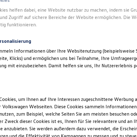
okies
kies helfen dabei, eine Website nutzbar zu machen, indem sie G
und Zugriff auf sichere Bereiche der Website ermöglichen. Die W
tig funktionieren.
rsonalisierung
mmeln Informationen über Ihre Websitenutzung (beispielsweise S
eite, Klicks) und ermöglichen uns bei Teilnahme, Ihre Umfrageerge
g mit einzubeziehen. Damit helfen sie uns, Ihr Nutzererlebnis pe
Cookies, um Ihnen auf Ihre Interessen zugeschnittene Werbung a
r Volkswagen Webseiten. Diese Cookies sammeln Informationen 
utzen, zum Beispiel, welche Seiten Sie am meisten besuchen oder
r Zweck dieser Cookies ist es, Ihnen für Sie relevantere und an I
e anzubieten. Sie werden außerdem dazu verwendet, die Erschein
zen und die Effektivität von Kampagnen zu messen und zu steuern