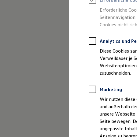
Erforderliche Co
Reifenpakete
Leasing
Erforderliche Coo
Leasing-Angebote
Seitennavigation 
Gebrauchtwagen Leasing
Cookies nicht rich
Junge Gebrauchtwagen-Leasing
Elektroauto Leasing
Kleinwagen-Leasing
(
Impressum & Rechtliches
)
Analytics und Pe
Leasing ohne Anzahlung
Finanzierung
Diese Cookies sa
Autokredit mit Schlussrate
Versicherungen und Garantien
Verweildauer je S
Kfz-Versicherung
Websiteoptimierun
Restschuldversicherungen
zuzuschneiden.
Garantien
Wartungsverträge
Geschäftskunden
Marketing
Professional Class bei Volkswagen
Großkunden
Wir nutzen diese 
Behörden
und außerhalb de
Direktkunden
Sonderfahrzeuge
unsere Webseite n
Anpfiff zum Gewinn
Seite bewegen. De
Elektromobilität
angepasste Inhalt
Elektroautos
ID. Tutorials
Anzeige zu begren