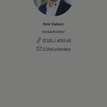
Magazin
Lifestyle
Transport
Familie
Elektromobilität
Emir Kalesic
Volkswagen R
Pannen- und Unfallhilfe
Verkaufsleiter
Volkswagen Kundenbetreuung
07181 / 4092-63
E-Mail schreiben