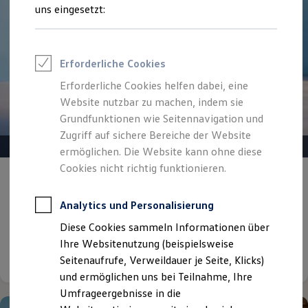
Reifenpakete
uns eingesetzt:
Leasing
Leasing-Angebote
Gebrauchtwagen Leasing
Junge Gebrauchtwagen-Leasing
Erforderliche Cookies
Elektroauto Leasing
Kleinwagen-Leasing
Erforderliche Cookies helfen dabei, eine
Leasing ohne Anzahlung
Website nutzbar zu machen, indem sie
Finanzierung
Autokredit mit Schlussrate
Grundfunktionen wie Seitennavigation und
Versicherungen und Garantien
Zugriff auf sichere Bereiche der Website
Kfz-Versicherung
ermöglichen. Die Website kann ohne diese
Restschuldversicherungen
Garantien
Cookies nicht richtig funktionieren.
Gepflegt, geprüft und für gut befunden.
Wartungsverträge
Geschäftskunden
Volkswagen Zertifizierte
Professional Class bei Volkswagen
Analytics und Personalisierung
Gebrauchtwagen.
Großkunden
Diese Cookies sammeln Informationen über
Behörden
Direktkunden
Ihre Websitenutzung (beispielsweise
Details ansehen
Sonderfahrzeuge
Seitenaufrufe, Verweildauer je Seite, Klicks)
Anpfiff zum Gewinn
und ermöglichen uns bei Teilnahme, Ihre
Elektromobilität
Elektroautos
Umfrageergebnisse in die
ID. Tutorials