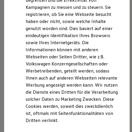
begrenzen und die Effektivität von
Hybridautos
Kampagnen zu messen und zu steuern. Sie
Marke und Erlebnis
Ihre
nächsten
registrieren, ob Sie eine Webseite besucht
Volkswagen R und R Experience
R-Modelle
haben oder nicht, sowie welche Inhalte
Schritte
R Experience
genutzt worden sind. Dies basiert auf einer
Driving Experience
eindeutigen Identifikation Ihres Browsers
Volkswagen entdecken
Werkbesichtigung
sowie Ihres Internetgeräts. Die
Factory visit
Informationen können mit anderen
Lifestyle Shop
Webseiten oder Seiten Dritter, wie z.B.
T-Roc Kollektion
Probefahrt vereinbaren
Golf Kollektion
Volkswagen Konzerngesellschaften oder
ID. Kollektion
Werbetreibenden, geteilt werden, sodass
Volkswagen Kollektion
Ihnen auch auf anderen Webseiten relevante
R-Kollektion
GTI Kollektion
Werbung angezeigt werden kann. Wir nutzen
Fußball Drop
Fahrzeugangebot anfordern
die Dienste eines Dritten für die Verarbeitung
we drive football
solcher Daten zu Marketing Zwecken. Diese
#wedriveproud
Besitzer und Service
Cookies werden, soweit dies zweckdienlich
myVolkswagen
ist, oftmals mit Seitenfunktionalitäten von
Software Updates
Dritten verlinkt.
Service und Ersatzteile
Servicetermin buchen
Inspektion und HU/AU
Reparaturen und Checks