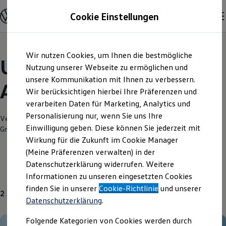
Modelle und Konfigurator
Cookie Einstellungen
Konfigurator
Modelle vergleichen
Konfiguration laden
Zum
Zum
Autosuche
Wir nutzen Cookies, um Ihnen die bestmögliche
Hauptinhalt
Footer
Elektroautos
Unsere aktuellen
springen
springen
Nutzung unserer Webseite zu ermöglichen und
ENERGY Sondermodelle
Nutzfahrzeuge
unsere Kommunikation mit Ihnen zu verbessern.
Angebote und mehr
SUV und CUV
Wir berücksichtigen hierbei Ihre Präferenzen und
Familienautos
verarbeiten Daten für Marketing, Analytics und
Kombis
Kompaktwagen
Personalisierung nur, wenn Sie uns Ihre
Verantwortlich für die Inhalte auf dieser Seite ist die Hahn Automobile
Sportwagen
Einwilligung geben. Diese können Sie jederzeit mit
GmbH + Co. KG NL Schorndorf
(
Impressum & Rechtliches
)
Schnell verfügbare Fahrzeuge
Angebote und Produkte
Wirkung für die Zukunft im Cookie Manager
Aktuelle Angebote
(Meine Präferenzen verwalten) in der
E-Auto-Förderung
Datenschutzerklärung widerrufen. Weitere
Volkswagen Marktplatz
Gebrauchtwagen
Über uns
Informationen zu unseren eingesetzten Cookies
Die ENERGY Sondermodelle
Junge Gebrauchtwagen und Gebrauchtwagen
finden Sie in unserer
Cookie-Richtlinie
und unserer
2
Angebote
Volkswagen Zertifizierte Gebrauchtwagen
Datenschutzerklärung
.
Elektromobilität bei Gebrauchtwagen
Zubehör- und Serviceangebote
Folgende Kategorien von Cookies werden durch
Saisonangebote