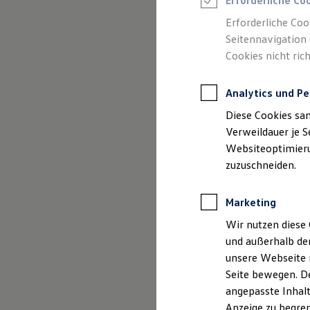
Erforderliche Co
Reifenpakete
Leasing
Erforderliche Coo
Leasing-Angebote
Seitennavigation 
Gebrauchtwagen Leasing
(
Impressum & Rechtliches
)
Cookies nicht rich
Junge Gebrauchtwagen-Leasing
Elektroauto Leasing
Kleinwagen-Leasing
Analytics und Pe
Leasing ohne Anzahlung
Finanzierung
Diese Cookies sa
Autokredit mit Schlussrate
Versicherungen und Garantien
Verweildauer je S
Kfz-Versicherung
Websiteoptimierun
Restschuldversicherungen
zuzuschneiden.
Garantien
Wartungsverträge
Geschäftskunden
Marketing
Professional Class bei Volkswagen
Großkunden
Wir nutzen diese 
Behörden
und außerhalb de
Direktkunden
Sonderfahrzeuge
unsere Webseite n
Anpfiff zum Gewinn
Seite bewegen. De
Elektromobilität
angepasste Inhalt
Elektroautos
ID. Tutorials
Anzeige zu begren