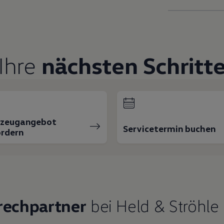
Ihre
nächsten Schritt
rzeugangebot
Servicetermin buchen
rdern
rechpartner
bei Held & Ströhl