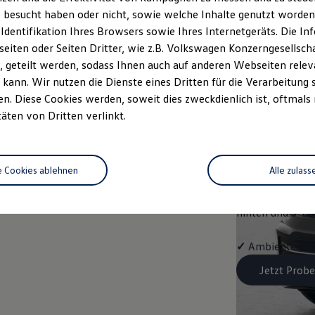
Der
Gol
 besucht haben oder nicht, sowie welche Inhalte genutzt worden s
 Identifikation Ihres Browsers sowie Ihres Internetgeräts. Die 
Mit dem
Golf
E
iten oder Seiten Dritter, wie z.B. Volkswagen Konzerngesellsch
Ausstattungshigh
 geteilt werden, sodass Ihnen auch auf anderen Webseiten rel
kann. Wir nutzen die Dienste eines Dritten für die Verarbeitung 
✓
Vordersitze b
. Diese Cookies werden, soweit dies zweckdienlich ist, oftmals
täten von Dritten verlinkt.
✓
Spurwechselas
✓
Infotainment-
e Cookies ablehnen
Alle zulass
✓
Klimaanlage "
hinten und 3-Z
✓
Ambientebele
Jetzt Probe