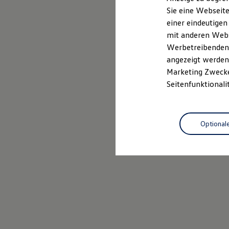
Elektrofahrzeugkonzepte
Sie eine Webseite
ID. EVERY1
einer eindeutigen
Reichweite
Reichweite der ID. Modelle
mit anderen Webse
Reichweite im Winter
Werbetreibenden,
Rekuperation
angezeigt werden 
Laden
Laden unterwegs
Marketing Zwecken
Laden Zuhause
Seitenfunktionali
Ladestationen finden
Ladezeitensimulator
Batterie
Sicherheit
Optional
Garantie und Lebensdauer
Nachhaltigkeit
Technologie
Kosten und Kauf
Verbrauchskosten
Kaufoptionen
E-Auto-Förderung
Software und Konnektivität
Die ID. Software 6
ID. Software Versionen und Updates
Digitale Extras
Schnittstellen zu Ihrem ID.