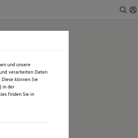
hen und unsere
 und verarbeiten Daten
. Diese können Sie
 in der
es finden Sie in