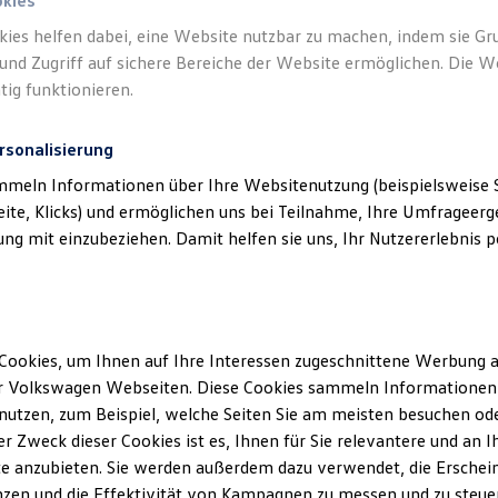
okies
kies helfen dabei, eine Website nutzbar zu machen, indem sie G
und Zugriff auf sichere Bereiche der Website ermöglichen. Die W
tig funktionieren.
rsonalisierung
mmeln Informationen über Ihre Websitenutzung (beispielsweise S
eite, Klicks) und ermöglichen uns bei Teilnahme, Ihre Umfrageerge
g mit einzubeziehen. Damit helfen sie uns, Ihr Nutzererlebnis pe
Cookies, um Ihnen auf Ihre Interessen zugeschnittene Werbung a
r Volkswagen Webseiten. Diese Cookies sammeln Informationen 
utzen, zum Beispiel, welche Seiten Sie am meisten besuchen oder
r Zweck dieser Cookies ist es, Ihnen für Sie relevantere und an I
e anzubieten. Sie werden außerdem dazu verwendet, die Erschein
Der
Golf
ENERG
zen und die Effektivität von Kampagnen zu messen und zu steuern