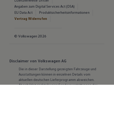
Lizenzhinweise Dritter
Angaben zum Digital Services Act (DSA)
EU Data Act
Produktsicherheitsinformationen
Vertrag Widerrufen
© Volkswagen 2026
Disclaimer von Volkswagen AG
Die in dieser Darstellung gezeigten Fahrzeuge und
Ausstattungen können in einzelnen Details vom
aktuellen deutschen Lieferprogramm abweichen.
Abgebildet sind teilweise Sonderausstattungen der
Fahrzeuge gegen Mehrpreis.
Bitte beachten Sie auch unseren Konfigurator für eine
Übersicht der aktuell verfügbaren Modelle und
Ausstattungen.