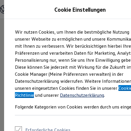
Modelle und Konfigurator
Cookie Einstellungen
Konfigurator
Modelle vergleichen
Konfiguration laden
Zum
Zum
Autosuche
Wir nutzen Cookies, um Ihnen die bestmögliche Nutzung
Hauptinhalt
Footer
Elektroautos
springen
springen
unserer Webseite zu ermöglichen und unsere Kommunika
ENERGY Sondermodelle
Nutzfahrzeuge
mit Ihnen zu verbessern. Wir berücksichtigen hierbei Ihr
SUV und CUV
Präferenzen und verarbeiten Daten für Marketing, Analyt
Familienautos
Personalisierung nur, wenn Sie uns Ihre Einwilligung gebe
Kombis
Kompaktwagen
Diese können Sie jederzeit mit Wirkung für die Zukunft i
Sportwagen
Cookie Manager (Meine Präferenzen verwalten) in der
Schnell verfügbare Fahrzeuge
Angebote und Produkte
Datenschutzerklärung widerrufen. Weitere Informatione
Aktuelle Angebote
unseren eingesetzten Cookies finden Sie in unserer
Cooki
E-Auto-Förderung
Richtlinie
und unserer
Datenschutzerklärung
.
Volkswagen Marktplatz
Die ENERGY Sondermodelle
Folgende Kategorien von Cookies werden durch uns einge
Junge Gebrauchtwagen und Gebrauchtwagen
Volkswagen Zertifizierte Gebrauchtwagen
Elektromobilität bei Gebrauchtwagen
Zubehör- und Serviceangebote
Saisonangebote
Erforderliche Cookies