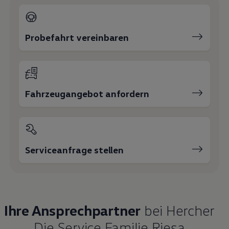
Magazin
Lifestyle
Transport
Familie
Probefahrt vereinbaren
Elektromobilität
Volkswagen R
Pannen- und Unfallhilfe
Volkswagen Kundenbetreuung
Fahrzeugangebot anfordern
Serviceanfrage stellen
Ihre Ansprechpartner
bei Hercher
Die Service Familie Riesa