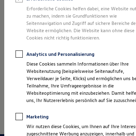
Reifenpakete
Leasing
Erforderliche Cookies helfen dabei, eine Website nu
Leasing-Angebote
zu machen, indem sie Grundfunktionen wie
Eine Spur Extra.
Der
Gebrauchtwagen Leasing
Seitennavigation und Zugriff auf sichere Bereiche de
Junge Gebrauchtwagen-Leasing
Elektroauto Leasing
Website ermöglichen. Die Website kann ohne diese
neue vollelektrische
Kleinwagen-Leasing
Cookies nicht richtig funktionieren.
Leasing ohne Anzahlung
ID. Polo
Finanzierung
Autokredit mit Schlussrate
Analytics und Personalisierung
Versicherungen und Garantien
Kfz-Versicherung
Diese Cookies sammeln Informationen über Ihre
Restschuldversicherungen
Websitenutzung (beispielsweise Seitenaufrufe,
Garantien
Verweildauer je Seite, Klicks) und ermöglichen uns b
Wartungsverträge
Geschäftskunden
Teilnahme, Ihre Umfrageergebnisse in die
Professional Class bei Volkswagen
Websiteoptimierung mit einzubeziehen. Damit helfe
Großkunden
uns, Ihr Nutzererlebnis persönlich auf Sie zuzuschne
Behörden
Direktkunden
Sonderfahrzeuge
(
Impressum & Rechtliches
)
Marketing
Anpfiff zum Gewinn
Elektromobilität
Wir nutzen diese Cookies, um Ihnen auf Ihre Intere
Elektroautos
zugeschnittene Werbung anzuzeigen, innerhalb und
ID. Tutorials