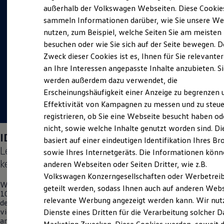
Elektrofahrzeugkonzepte
außerhalb der Volkswagen Webseiten. Diese Cookie
ID. EVERY1
sammeln Informationen darüber, wie Sie unsere We
Reichweite
nutzen, zum Beispiel, welche Seiten Sie am meisten
Reichweite der ID. Modelle
Reichweite im Winter
besuchen oder wie Sie sich auf der Seite bewegen. D
Rekuperation
Zweck dieser Cookies ist es, Ihnen für Sie relevante
Laden
an Ihre Interessen angepasste Inhalte anzubieten. S
Laden unterwegs
Laden Zuhause
werden außerdem dazu verwendet, die
Ladestationen finden
Erscheinungshäufigkeit einer Anzeige zu begrenzen 
Ladezeitensimulator
Effektivität von Kampagnen zu messen und zu steue
Batterie
Sicherheit
registrieren, ob Sie eine Webseite besucht haben od
Garantie und Lebensdauer
nicht, sowie welche Inhalte genutzt worden sind. Di
Nachhaltigkeit
ID. Polo
Days am 04.09.2026:
basiert auf einer eindeutigen Identifikation Ihres B
Technologie
Lernen Sie den neuen vollelektrischen
ID. Polo
Kosten und Kauf
sowie Ihres Internetgeräts. Die Informationen kön
Verbrauchskosten
kennen.
anderen Webseiten oder Seiten Dritter, wie z.B.
Kaufoptionen
Volkswagen Konzerngesellschaften oder Werbetrei
E-Auto-Förderung
Wir begrüßen Sie am Freitag, dem 4. September 2026, zwischen
Software und Konnektivität
geteilt werden, sodass Ihnen auch auf anderen Web
10 und 16 Uhr in unserem Autohaus mit unserem neuen Star,
Die ID. Software 6
relevante Werbung angezeigt werden kann. Wir nut
dem
ID. Polo
, zu einem unterhaltsamen Erlebnistag. Erfahren Sie
ID. Software Versionen und Updates
viele interessante Informationen zum
ID. Polo
und gewinnen Sie
Dienste eines Dritten für die Verarbeitung solcher D
Digitale Extras
an unserem Glücksrad kleine Überraschungen. Natürlich dürfen
Schnittstellen zu Ihrem ID.