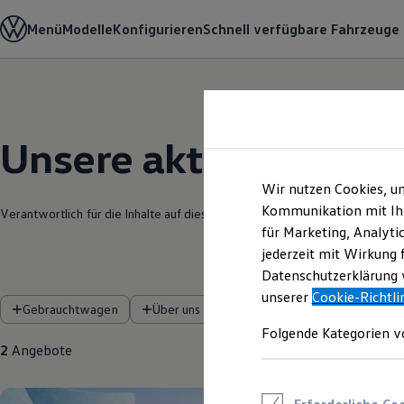
Modelle und Konfigurator
Menü
Modelle
Konfigurieren
Schnell verfügbare Fahrzeuge
Konfigurator
Modelle vergleichen
Konfiguration laden
Autosuche
Zum
Zum
Elektroautos
Hauptinhalt
Footer
ENERGY Sondermodelle
springen
springen
Nutzfahrzeuge
Unsere aktuellen An
SUV und CUV
Familienautos
Kombis
Wir nutzen Cookies, u
Kompaktwagen
Kommunikation mit Ihn
Verantwortlich für die Inhalte auf dieser Seite ist die Löhr Automobile V
Sportwagen
für Marketing, Analyti
Schnell verfügbare Fahrzeuge
Angebote und Produkte
jederzeit mit Wirkung 
Aktuelle Angebote
Datenschutzerklärung w
E-Auto-Förderung
unserer
Cookie-Richtli
Volkswagen Marktplatz
Gebrauchtwagen
Über uns
Die ENERGY Sondermodelle
Junge Gebrauchtwagen und Gebrauchtwagen
Folgende Kategorien v
Volkswagen Zertifizierte Gebrauchtwagen
2
Angebote
Elektromobilität bei Gebrauchtwagen
Zubehör- und Serviceangebote
Saisonangebote