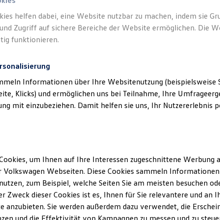
okies
kies helfen dabei, eine Website nutzbar zu machen, indem sie G
und Zugriff auf sichere Bereiche der Website ermöglichen. Die W
tig funktionieren.
rsonalisierung
mmeln Informationen über Ihre Websitenutzung (beispielsweise S
eite, Klicks) und ermöglichen uns bei Teilnahme, Ihre Umfrageerge
g mit einzubeziehen. Damit helfen sie uns, Ihr Nutzererlebnis pe
Unser Volkswagen
Showroom
Cookies, um Ihnen auf Ihre Interessen zugeschnittene Werbung a
r Volkswagen Webseiten. Diese Cookies sammeln Informationen 
utzen, zum Beispiel, welche Seiten Sie am meisten besuchen oder
Details ansehen
r Zweck dieser Cookies ist es, Ihnen für Sie relevantere und an I
e anzubieten. Sie werden außerdem dazu verwendet, die Erschein
zen und die Effektivität von Kampagnen zu messen und zu steuern