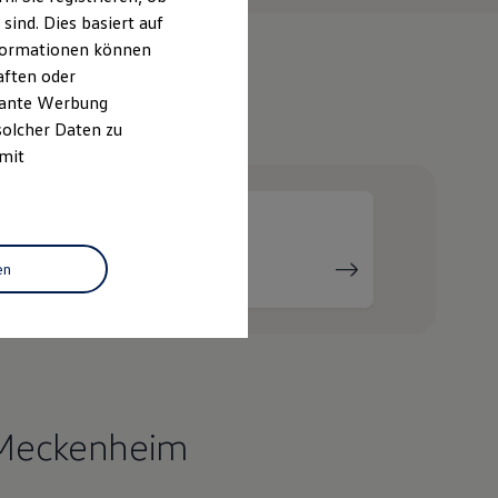
ind. Dies basiert auf
Informationen können
aften oder
evante Werbung
e
solcher Daten zu
 mit
Serviceanfrage
en
stellen
 Meckenheim