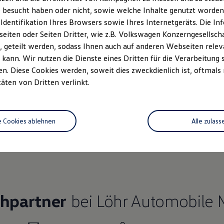
 besucht haben oder nicht, sowie welche Inhalte genutzt worden s
 Identifikation Ihres Browsers sowie Ihres Internetgeräts. Die 
iten oder Seiten Dritter, wie z.B. Volkswagen Konzerngesellsch
 geteilt werden, sodass Ihnen auch auf anderen Webseiten rel
Ihre
nächsten Schritt
kann. Wir nutzen die Dienste eines Dritten für die Verarbeitung 
. Diese Cookies werden, soweit dies zweckdienlich ist, oftmals
täten von Dritten verlinkt.
rzeugangebot
e Cookies ablehnen
Alle zulass
Servicetermin buchen
rdern
chpartner
bei Löhr Automobile