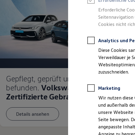
Erforderliche Co
Reifenpakete
Leasing
Erforderliche Coo
Leasing-Angebote
Seitennavigation 
Gebrauchtwagen Leasing
Cookies nicht rich
Junge Gebrauchtwagen-Leasing
Elektroauto Leasing
Kleinwagen-Leasing
Analytics und Pe
Leasing ohne Anzahlung
Finanzierung
Diese Cookies sa
Autokredit mit Schlussrate
Versicherungen und Garantien
Verweildauer je S
Kfz-Versicherung
Websiteoptimierun
Restschuldversicherungen
zuzuschneiden.
Garantien
Gepflegt, geprüft und für gut
Wartungsverträge
Geschäftskunden
befunden.
Volkswagen
Marketing
Professional Class bei Volkswagen
Großkunden
Zertifizierte Gebrauchtwagen.
Wir nutzen diese 
Behörden
und außerhalb de
Direktkunden
Sonderfahrzeuge
unsere Webseite n
Details ansehen
Anpfiff zum Gewinn
Seite bewegen. De
Elektromobilität
angepasste Inhalt
Elektroautos
ID. Tutorials
Anzeige zu begren