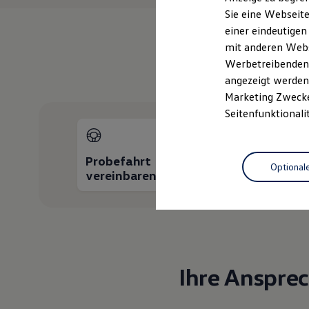
Elektrofahrzeugkonzepte
Sie eine Webseite
ID. EVERY1
einer eindeutigen
Reichweite
Reichweite der ID. Modelle
mit anderen Webse
Reichweite im Winter
Werbetreibenden,
Rekuperation
angezeigt werden 
Laden
Laden unterwegs
Marketing Zwecken
Laden Zuhause
Seitenfunktionali
Ladestationen finden
Ladezeitensimulator
Batterie
Sicherheit
Probefahrt
Fah
Optional
Garantie und Lebensdauer
vereinbaren
anfo
Nachhaltigkeit
Technologie
Kosten und Kauf
Verbrauchskosten
Kaufoptionen
E-Auto-Förderung
Software und Konnektivität
Die ID. Software 6
Ihre Anspre
ID. Software Versionen und Updates
Digitale Extras
Schnittstellen zu Ihrem ID.