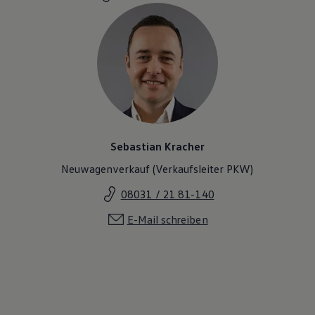
Magazin
Lifestyle
Transport
Familie
Elektromobilität
Volkswagen R
Pannen- und Unfallhilfe
Volkswagen Kundenbetreuung
Sebastian Kracher
Neuwagenverkauf (Verkaufsleiter PKW)
08031 / 21 81-140
E-Mail schreiben