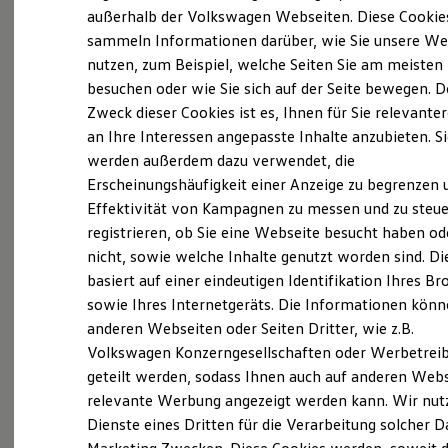
Elektrofahrzeugkonzepte
außerhalb der Volkswagen Webseiten. Diese Cookie
(
Impressum & Rechtliches
)
ID. EVERY1
sammeln Informationen darüber, wie Sie unsere We
Reichweite
nutzen, zum Beispiel, welche Seiten Sie am meisten
Reichweite der ID. Modelle
Reichweite im Winter
besuchen oder wie Sie sich auf der Seite bewegen. D
Rekuperation
Zweck dieser Cookies ist es, Ihnen für Sie relevante
Laden
an Ihre Interessen angepasste Inhalte anzubieten. S
Laden unterwegs
Probefahrt vereinbaren
Laden Zuhause
werden außerdem dazu verwendet, die
Ladestationen finden
Erscheinungshäufigkeit einer Anzeige zu begrenzen 
Ladezeitensimulator
Effektivität von Kampagnen zu messen und zu steue
Batterie
Sicherheit
registrieren, ob Sie eine Webseite besucht haben od
Garantie und Lebensdauer
nicht, sowie welche Inhalte genutzt worden sind. Di
Fahrzeugangebot anfordern
Nachhaltigkeit
basiert auf einer eindeutigen Identifikation Ihres B
Technologie
Kosten und Kauf
sowie Ihres Internetgeräts. Die Informationen kön
Verbrauchskosten
anderen Webseiten oder Seiten Dritter, wie z.B.
Kaufoptionen
Volkswagen Konzerngesellschaften oder Werbetrei
E-Auto-Förderung
Servicetermin buchen
Software und Konnektivität
geteilt werden, sodass Ihnen auch auf anderen Web
Die ID. Software 6
relevante Werbung angezeigt werden kann. Wir nut
ID. Software Versionen und Updates
Dienste eines Dritten für die Verarbeitung solcher D
Digitale Extras
Schnittstellen zu Ihrem ID.