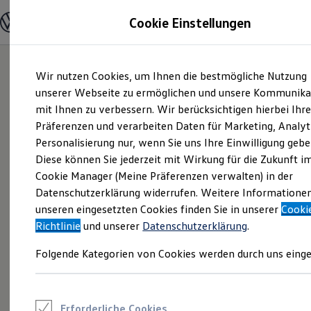
Modelle und Konfigurator
Cookie Einstellungen
Konfigurator
Modelle vergleichen
Konfiguration laden
Zum
Zum
Autosuche
Wir nutzen Cookies, um Ihnen die bestmögliche Nutzung
Hauptinhalt
Footer
Elektroautos
springen
springen
unserer Webseite zu ermöglichen und unsere Kommunika
ENERGY Sondermodelle
Nutzfahrzeuge
mit Ihnen zu verbessern. Wir berücksichtigen hierbei Ihr
SUV und CUV
Präferenzen und verarbeiten Daten für Marketing, Analyt
Familienautos
Personalisierung nur, wenn Sie uns Ihre Einwilligung gebe
Kombis
Kompaktwagen
Diese können Sie jederzeit mit Wirkung für die Zukunft i
Sportwagen
Cookie Manager (Meine Präferenzen verwalten) in der
Schnell verfügbare Fahrzeuge
Angebote und Produkte
Datenschutzerklärung widerrufen. Weitere Informatione
Aktuelle Angebote
unseren eingesetzten Cookies finden Sie in unserer
Cooki
E-Auto-Förderung
Richtlinie
und unserer
Datenschutzerklärung
.
Volkswagen Marktplatz
Die ENERGY Sondermodelle
Folgende Kategorien von Cookies werden durch uns einge
Junge Gebrauchtwagen und Gebrauchtwagen
Volkswagen Zertifizierte Gebrauchtwagen
Elektromobilität bei Gebrauchtwagen
Zubehör- und Serviceangebote
Saisonangebote
Erforderliche Cookies