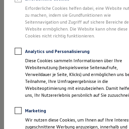
Reifenpakete
Leasing
Erforderliche Cookies helfen dabei, eine Website nu
Leasing-Angebote
zu machen, indem sie Grundfunktionen wie
So geht neu.
Gebrauchtwagen Leasing
Seitennavigation und Zugriff auf sichere Bereiche de
Junge Gebrauchtwagen-Leasing
Elektroauto Leasing
Website ermöglichen. Die Website kann ohne diese
Entdecken Sie jetzt
Kleinwagen-Leasing
Cookies nicht richtig funktionieren.
Leasing ohne Anzahlung
den neuen ID.3 Neo!
Finanzierung
Autokredit mit Schlussrate
Analytics und Personalisierung
Versicherungen und Garantien
Kfz-Versicherung
Diese Cookies sammeln Informationen über Ihre
Restschuldversicherungen
Websitenutzung (beispielsweise Seitenaufrufe,
Garantien
Verweildauer je Seite, Klicks) und ermöglichen uns b
Wartungsverträge
Geschäftskunden
Teilnahme, Ihre Umfrageergebnisse in die
Professional Class bei Volkswagen
Websiteoptimierung mit einzubeziehen. Damit helfe
Großkunden
uns, Ihr Nutzererlebnis persönlich auf Sie zuzuschne
Behörden
Direktkunden
Sonderfahrzeuge
Marketing
Anpfiff zum Gewinn
Elektromobilität
Wir nutzen diese Cookies, um Ihnen auf Ihre Intere
Elektroautos
zugeschnittene Werbung anzuzeigen, innerhalb und
ID. Tutorials