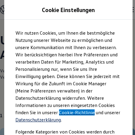
Modelle und Konfigurator
Cookie Einstellungen
Konfigurator
Modelle vergleichen
Konfiguration laden
Zum
Zum
Autosuche
Wir nutzen Cookies, um Ihnen die bestmögliche
Hauptinhalt
Footer
Elektroautos
Unsere aktuellen
springen
springen
Nutzung unserer Webseite zu ermöglichen und
ENERGY Sondermodelle
Nutzfahrzeuge
unsere Kommunikation mit Ihnen zu verbessern.
Angebote und mehr
SUV und CUV
Wir berücksichtigen hierbei Ihre Präferenzen und
Familienautos
verarbeiten Daten für Marketing, Analytics und
Kombis
Kompaktwagen
Personalisierung nur, wenn Sie uns Ihre
Verantwortlich für die Inhalte auf dieser Seite ist die Motor-Nützel
Sportwagen
Einwilligung geben. Diese können Sie jederzeit mit
Vertriebs-GmbH
(
Impressum & Rechtliches
)
Schnell verfügbare Fahrzeuge
Angebote und Produkte
Wirkung für die Zukunft im Cookie Manager
Aktuelle Angebote
(Meine Präferenzen verwalten) in der
E-Auto-Förderung
Datenschutzerklärung widerrufen. Weitere
Volkswagen Marktplatz
Gebrauchtwagen
Informationen zu unseren eingesetzten Cookies
Die ENERGY Sondermodelle
Junge Gebrauchtwagen und Gebrauchtwagen
finden Sie in unserer
Cookie-Richtlinie
und unserer
1
Angebot
Volkswagen Zertifizierte Gebrauchtwagen
Datenschutzerklärung
.
Elektromobilität bei Gebrauchtwagen
Zubehör- und Serviceangebote
Folgende Kategorien von Cookies werden durch
Saisonangebote