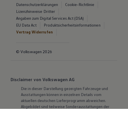
Datenschutzerklärungen
Cookie-Richtlinie
Lizenzhinweise Dritter
Angaben zum Digital Services Act (DSA)
EU Data Act
Produktsicherheitsinformationen
Vertrag Widerrufen
© Volkswagen 2026
Disclaimer von Volkswagen AG
Die in dieser Darstellung gezeigten Fahrzeuge und
Ausstattungen können in einzelnen Details vom
aktuellen deutschen Lieferprogramm abweichen.
Abgebildet sind teilweise Sonderausstattungen der
Fahrzeuge gegen Mehrpreis.
Bitte beachten Sie auch unseren Konfigurator für eine
Übersicht der aktuell verfügbaren Modelle und