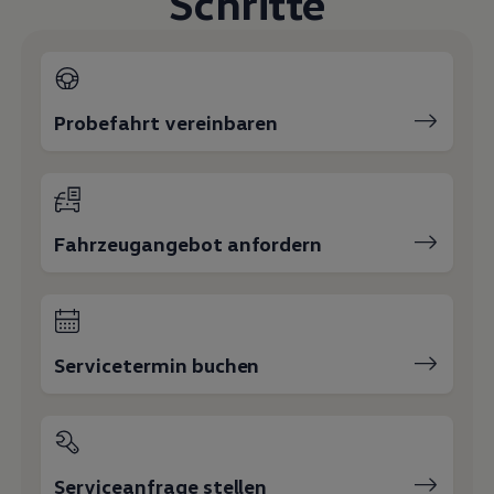
Schritte
Magazin
Lifestyle
Transport
Familie
Elektromobilität
Volkswagen R
Probefahrt vereinbaren
Pannen- und Unfallhilfe
Volkswagen Kundenbetreuung
Fahrzeugangebot anfordern
Servicetermin buchen
Serviceanfrage stellen