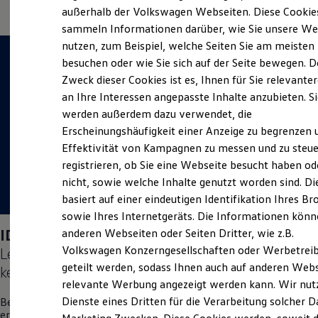
Elektrofahrzeugkonzepte
außerhalb der Volkswagen Webseiten. Diese Cookie
ID. EVERY1
sammeln Informationen darüber, wie Sie unsere We
Reichweite
nutzen, zum Beispiel, welche Seiten Sie am meisten
Reichweite der ID. Modelle
Reichweite im Winter
besuchen oder wie Sie sich auf der Seite bewegen. D
Rekuperation
Zweck dieser Cookies ist es, Ihnen für Sie relevante
Laden
an Ihre Interessen angepasste Inhalte anzubieten. S
Laden unterwegs
Laden Zuhause
werden außerdem dazu verwendet, die
Ladestationen finden
Erscheinungshäufigkeit einer Anzeige zu begrenzen 
Ladezeitensimulator
Effektivität von Kampagnen zu messen und zu steue
Batterie
Sicherheit
registrieren, ob Sie eine Webseite besucht haben od
Garantie und Lebensdauer
nicht, sowie welche Inhalte genutzt worden sind. Di
Nachhaltigkeit
basiert auf einer eindeutigen Identifikation Ihres B
Technologie
Kosten und Kauf
sowie Ihres Internetgeräts. Die Informationen kön
Verbrauchskosten
ID. Polo
Days am 05.09.2026:
anderen Webseiten oder Seiten Dritter, wie z.B.
Kaufoptionen
Volkswagen Konzerngesellschaften oder Werbetrei
Lernen Sie den neuen vollelektrischen
ID. Polo
E-Auto-Förderung
Software und Konnektivität
geteilt werden, sodass Ihnen auch auf anderen Web
kennen.
Die ID. Software 6
relevante Werbung angezeigt werden kann. Wir nut
ID. Software Versionen und Updates
Dienste eines Dritten für die Verarbeitung solcher D
Besuchen Sie uns am 05. September vor Ort in Mitterteich und
Digitale Extras
erleben Sie einen Tag voller Freude, Spaß und Überraschungen.
Schnittstellen zu Ihrem ID.