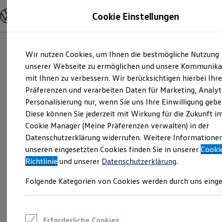
Modelle und Konfigurator
Cookie Einstellungen
Konfigurator
Modelle vergleichen
Konfiguration laden
Zum
Zum
Autosuche
Wir nutzen Cookies, um Ihnen die bestmögliche Nutzung
Hauptinhalt
Footer
Elektroautos
springen
springen
unserer Webseite zu ermöglichen und unsere Kommunika
ENERGY Sondermodelle
Nutzfahrzeuge
mit Ihnen zu verbessern. Wir berücksichtigen hierbei Ihr
SUV und CUV
Präferenzen und verarbeiten Daten für Marketing, Analyt
Familienautos
Personalisierung nur, wenn Sie uns Ihre Einwilligung gebe
Kombis
Kompaktwagen
Diese können Sie jederzeit mit Wirkung für die Zukunft i
Sportwagen
Cookie Manager (Meine Präferenzen verwalten) in der
Schnell verfügbare Fahrzeuge
Angebote und Produkte
Datenschutzerklärung widerrufen. Weitere Informatione
Aktuelle Angebote
unseren eingesetzten Cookies finden Sie in unserer
Cooki
E-Auto-Förderung
Richtlinie
und unserer
Datenschutzerklärung
.
Volkswagen Marktplatz
Die ENERGY Sondermodelle
Folgende Kategorien von Cookies werden durch uns einge
Junge Gebrauchtwagen und Gebrauchtwagen
Volkswagen Zertifizierte Gebrauchtwagen
Elektromobilität bei Gebrauchtwagen
Zubehör- und Serviceangebote
Saisonangebote
Erforderliche Cookies