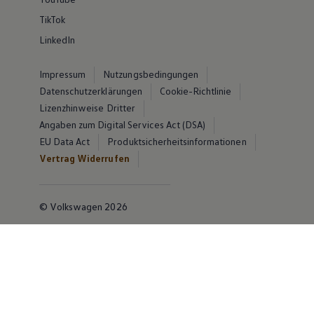
TikTok
LinkedIn
Impressum
Nutzungsbedingungen
Datenschutzerklärungen
Cookie-Richtlinie
Lizenzhinweise Dritter
Angaben zum Digital Services Act (DSA)
EU Data Act
Produktsicherheitsinformationen
Vertrag Widerrufen
© Volkswagen 2026
Disclaimer von Volkswagen AG
Die in dieser Darstellung gezeigten Fahrzeuge und
Ausstattungen können in einzelnen Details vom