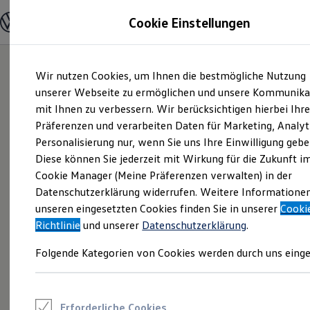
Modelle und Konfigurator
Cookie Einstellungen
Konfigurator
Modelle vergleichen
Konfiguration laden
Zum
Zum
Autosuche
Wir nutzen Cookies, um Ihnen die bestmögliche Nutzung
Hauptinhalt
Footer
Elektroautos
springen
springen
unserer Webseite zu ermöglichen und unsere Kommunika
ENERGY Sondermodelle
Nutzfahrzeuge
mit Ihnen zu verbessern. Wir berücksichtigen hierbei Ihr
SUV und CUV
Präferenzen und verarbeiten Daten für Marketing, Analyt
Familienautos
Personalisierung nur, wenn Sie uns Ihre Einwilligung gebe
Kombis
Kompaktwagen
Diese können Sie jederzeit mit Wirkung für die Zukunft i
Sportwagen
Cookie Manager (Meine Präferenzen verwalten) in der
Schnell verfügbare Fahrzeuge
Angebote und Produkte
Datenschutzerklärung widerrufen. Weitere Informatione
Aktuelle Angebote
unseren eingesetzten Cookies finden Sie in unserer
Cooki
E-Auto-Förderung
Richtlinie
und unserer
Datenschutzerklärung
.
Volkswagen Marktplatz
Die ENERGY Sondermodelle
Folgende Kategorien von Cookies werden durch uns einge
Junge Gebrauchtwagen und Gebrauchtwagen
Volkswagen Zertifizierte Gebrauchtwagen
Elektromobilität bei Gebrauchtwagen
Zubehör- und Serviceangebote
Saisonangebote
Erforderliche Cookies