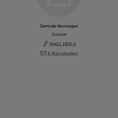
Magazin
Lifestyle
Transport
Familie
Elektromobilität
Zentrale Neuwagen
Volkswagen R
Pannen- und Unfallhilfe
Zentrale
Volkswagen Kundenbetreuung
04421 1809-0
E-Mail schreiben