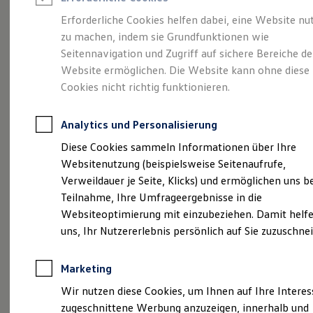
Reifenpakete
Leasing
Erforderliche Cookies helfen dabei, eine Website nu
Leasing-Angebote
zu machen, indem sie Grundfunktionen wie
So geht neu.
Gebrauchtwagen Leasing
Seitennavigation und Zugriff auf sichere Bereiche de
Junge Gebrauchtwagen-Leasing
Elektroauto Leasing
Website ermöglichen. Die Website kann ohne diese
Entdecken Sie jetzt
Kleinwagen-Leasing
Cookies nicht richtig funktionieren.
Leasing ohne Anzahlung
den neuen ID.3 Neo!
Finanzierung
Autokredit mit Schlussrate
Analytics und Personalisierung
Versicherungen und Garantien
Kfz-Versicherung
Diese Cookies sammeln Informationen über Ihre
Restschuldversicherungen
Websitenutzung (beispielsweise Seitenaufrufe,
Garantien
Verweildauer je Seite, Klicks) und ermöglichen uns b
Wartungsverträge
Geschäftskunden
Teilnahme, Ihre Umfrageergebnisse in die
Professional Class bei Volkswagen
Websiteoptimierung mit einzubeziehen. Damit helfe
Großkunden
uns, Ihr Nutzererlebnis persönlich auf Sie zuzuschne
Behörden
Direktkunden
Sonderfahrzeuge
Marketing
Anpfiff zum Gewinn
Elektromobilität
Wir nutzen diese Cookies, um Ihnen auf Ihre Intere
Elektroautos
zugeschnittene Werbung anzuzeigen, innerhalb und
ID. Tutorials