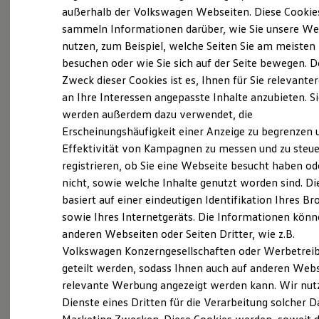
Elektrofahrzeugkonzepte
außerhalb der Volkswagen Webseiten. Diese Cookie
(
Impressum & Rechtliches
)
ID. EVERY1
sammeln Informationen darüber, wie Sie unsere We
Reichweite
nutzen, zum Beispiel, welche Seiten Sie am meisten
Reichweite der ID. Modelle
Reichweite im Winter
besuchen oder wie Sie sich auf der Seite bewegen. D
Rekuperation
Zweck dieser Cookies ist es, Ihnen für Sie relevante
Laden
an Ihre Interessen angepasste Inhalte anzubieten. S
Laden unterwegs
Probefahrt vereinbaren
Laden Zuhause
werden außerdem dazu verwendet, die
Ladestationen finden
Erscheinungshäufigkeit einer Anzeige zu begrenzen 
Ladezeitensimulator
Effektivität von Kampagnen zu messen und zu steue
Batterie
Sicherheit
registrieren, ob Sie eine Webseite besucht haben od
Garantie und Lebensdauer
nicht, sowie welche Inhalte genutzt worden sind. Di
Fahrzeugangebot anfordern
Nachhaltigkeit
basiert auf einer eindeutigen Identifikation Ihres B
Technologie
Kosten und Kauf
sowie Ihres Internetgeräts. Die Informationen kön
Verbrauchskosten
anderen Webseiten oder Seiten Dritter, wie z.B.
Kaufoptionen
Volkswagen Konzerngesellschaften oder Werbetrei
E-Auto-Förderung
Serviceanfrage stellen
Software und Konnektivität
geteilt werden, sodass Ihnen auch auf anderen Web
Die ID. Software 6
relevante Werbung angezeigt werden kann. Wir nut
ID. Software Versionen und Updates
Dienste eines Dritten für die Verarbeitung solcher D
Digitale Extras
Schnittstellen zu Ihrem ID.