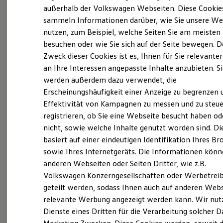
Elektrofahrzeugkonzepte
außerhalb der Volkswagen Webseiten. Diese Cookie
(
Impressum & Rechtliches
)
ID. EVERY1
sammeln Informationen darüber, wie Sie unsere We
Reichweite
nutzen, zum Beispiel, welche Seiten Sie am meisten
Reichweite der ID. Modelle
Reichweite im Winter
besuchen oder wie Sie sich auf der Seite bewegen. D
Rekuperation
Zweck dieser Cookies ist es, Ihnen für Sie relevante
Laden
an Ihre Interessen angepasste Inhalte anzubieten. S
Laden unterwegs
Probefahrt vereinbaren
Laden Zuhause
werden außerdem dazu verwendet, die
Ladestationen finden
Erscheinungshäufigkeit einer Anzeige zu begrenzen 
Ladezeitensimulator
Effektivität von Kampagnen zu messen und zu steue
Batterie
Sicherheit
registrieren, ob Sie eine Webseite besucht haben od
Garantie und Lebensdauer
nicht, sowie welche Inhalte genutzt worden sind. Di
Fahrzeugangebot anfordern
Nachhaltigkeit
basiert auf einer eindeutigen Identifikation Ihres B
Technologie
Kosten und Kauf
sowie Ihres Internetgeräts. Die Informationen kön
Verbrauchskosten
anderen Webseiten oder Seiten Dritter, wie z.B.
Kaufoptionen
Volkswagen Konzerngesellschaften oder Werbetrei
E-Auto-Förderung
Servicetermin buchen
Software und Konnektivität
geteilt werden, sodass Ihnen auch auf anderen Web
Die ID. Software 6
relevante Werbung angezeigt werden kann. Wir nut
ID. Software Versionen und Updates
Dienste eines Dritten für die Verarbeitung solcher D
Digitale Extras
Schnittstellen zu Ihrem ID.