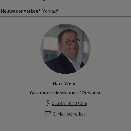
Magazin
Lifestyle
Neuwagenverkauf
Verkauf
Transport
Familie
Elektromobilität
Volkswagen R
Pannen- und Unfallhilfe
Volkswagen Kundenbetreuung
Marc Weber
Gesamtvertriebsleitung / Prokurist
02336 - 8797048
E-Mail schreiben