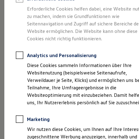
Reifenpakete
Leasing
Erforderliche Cookies helfen dabei, eine Website nu
Leasing-Angebote
zu machen, indem sie Grundfunktionen wie
So geht neu.
Gebrauchtwagen Leasing
Seitennavigation und Zugriff auf sichere Bereiche de
Junge Gebrauchtwagen-Leasing
Elektroauto Leasing
Website ermöglichen. Die Website kann ohne diese
Entdecken Sie jetzt
Kleinwagen-Leasing
Cookies nicht richtig funktionieren.
Leasing ohne Anzahlung
den neuen ID.3 Neo!
Finanzierung
Autokredit mit Schlussrate
Analytics und Personalisierung
Versicherungen und Garantien
Kfz-Versicherung
Diese Cookies sammeln Informationen über Ihre
Restschuldversicherungen
Websitenutzung (beispielsweise Seitenaufrufe,
Garantien
Verweildauer je Seite, Klicks) und ermöglichen uns b
Wartungsverträge
Geschäftskunden
Teilnahme, Ihre Umfrageergebnisse in die
Professional Class bei Volkswagen
Websiteoptimierung mit einzubeziehen. Damit helfe
Großkunden
uns, Ihr Nutzererlebnis persönlich auf Sie zuzuschne
Behörden
Direktkunden
Sonderfahrzeuge
Marketing
Anpfiff zum Gewinn
Elektromobilität
Wir nutzen diese Cookies, um Ihnen auf Ihre Intere
Elektroautos
zugeschnittene Werbung anzuzeigen, innerhalb und
ID. Tutorials