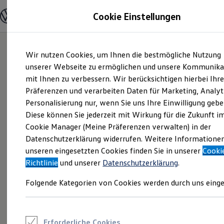
Modelle und Konfigurator
Cookie Einstellungen
Konfigurator
Modelle vergleichen
Konfiguration laden
Zum
Zum
Autosuche
Wir nutzen Cookies, um Ihnen die bestmögliche Nutzung
Hauptinhalt
Footer
Elektroautos
springen
springen
unserer Webseite zu ermöglichen und unsere Kommunika
ENERGY Sondermodelle
Nutzfahrzeuge
mit Ihnen zu verbessern. Wir berücksichtigen hierbei Ihr
SUV und CUV
Präferenzen und verarbeiten Daten für Marketing, Analyt
Familienautos
Personalisierung nur, wenn Sie uns Ihre Einwilligung gebe
Kombis
Kompaktwagen
Diese können Sie jederzeit mit Wirkung für die Zukunft i
Sportwagen
Cookie Manager (Meine Präferenzen verwalten) in der
Schnell verfügbare Fahrzeuge
Angebote und Produkte
Datenschutzerklärung widerrufen. Weitere Informatione
Aktuelle Angebote
unseren eingesetzten Cookies finden Sie in unserer
Cooki
E-Auto-Förderung
Richtlinie
und unserer
Datenschutzerklärung
.
Volkswagen Marktplatz
Die ENERGY Sondermodelle
Folgende Kategorien von Cookies werden durch uns einge
Junge Gebrauchtwagen und Gebrauchtwagen
Volkswagen Zertifizierte Gebrauchtwagen
Elektromobilität bei Gebrauchtwagen
Zubehör- und Serviceangebote
Saisonangebote
Erforderliche Cookies