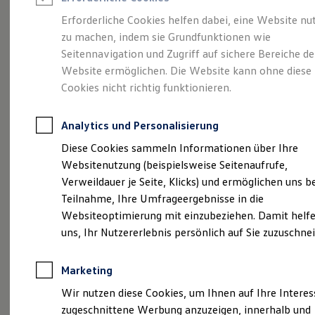
Reifenpakete
Leasing
Erforderliche Cookies helfen dabei, eine Website nu
Leasing-Angebote
zu machen, indem sie Grundfunktionen wie
So geht neu.
Gebrauchtwagen Leasing
Seitennavigation und Zugriff auf sichere Bereiche de
Junge Gebrauchtwagen-Leasing
Elektroauto Leasing
Website ermöglichen. Die Website kann ohne diese
Entdecken Sie jetzt
Kleinwagen-Leasing
Cookies nicht richtig funktionieren.
Leasing ohne Anzahlung
den neuen ID.3 Neo!
Finanzierung
Autokredit mit Schlussrate
Analytics und Personalisierung
Versicherungen und Garantien
Kfz-Versicherung
Diese Cookies sammeln Informationen über Ihre
Restschuldversicherungen
Websitenutzung (beispielsweise Seitenaufrufe,
Garantien
Verweildauer je Seite, Klicks) und ermöglichen uns b
Wartungsverträge
Geschäftskunden
Teilnahme, Ihre Umfrageergebnisse in die
Professional Class bei Volkswagen
Websiteoptimierung mit einzubeziehen. Damit helfe
Großkunden
uns, Ihr Nutzererlebnis persönlich auf Sie zuzuschne
Behörden
Direktkunden
Sonderfahrzeuge
Marketing
Anpfiff zum Gewinn
Elektromobilität
Wir nutzen diese Cookies, um Ihnen auf Ihre Intere
Elektroautos
zugeschnittene Werbung anzuzeigen, innerhalb und
ID. Tutorials