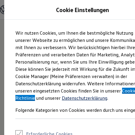
Modelle und Konfigurator
Cookie Einstellungen
Konfigurator
Modelle vergleichen
Konfiguration laden
Zum
Zum
Autosuche
Wir nutzen Cookies, um Ihnen die bestmögliche Nutzung
Hauptinhalt
Footer
Elektroautos
springen
springen
unserer Webseite zu ermöglichen und unsere Kommunika
ENERGY Sondermodelle
Nutzfahrzeuge
mit Ihnen zu verbessern. Wir berücksichtigen hierbei Ihr
SUV und CUV
Präferenzen und verarbeiten Daten für Marketing, Analyt
Familienautos
Personalisierung nur, wenn Sie uns Ihre Einwilligung gebe
Kombis
Kompaktwagen
Diese können Sie jederzeit mit Wirkung für die Zukunft i
Sportwagen
Cookie Manager (Meine Präferenzen verwalten) in der
Schnell verfügbare Fahrzeuge
Angebote und Produkte
Datenschutzerklärung widerrufen. Weitere Informatione
Aktuelle Angebote
unseren eingesetzten Cookies finden Sie in unserer
Cooki
E-Auto-Förderung
Richtlinie
und unserer
Datenschutzerklärung
.
Volkswagen Marktplatz
Die ENERGY Sondermodelle
Folgende Kategorien von Cookies werden durch uns einge
Junge Gebrauchtwagen und Gebrauchtwagen
Volkswagen Zertifizierte Gebrauchtwagen
Elektromobilität bei Gebrauchtwagen
Zubehör- und Serviceangebote
Saisonangebote
Erforderliche Cookies