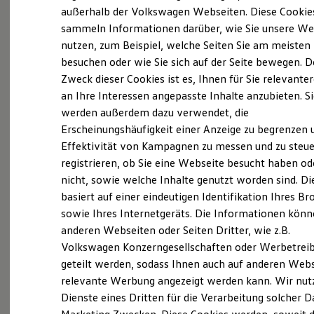
Der neue ID. Polo
außerhalb der Volkswagen Webseiten. Diese Cookie
Der neue ID.3 Neo
(
Impressum & Rechtliches
)
sammeln Informationen darüber, wie Sie unsere We
Der ID.4
nutzen, zum Beispiel, welche Seiten Sie am meisten
Der ID.4 GTX
Der ID.5 GTX
besuchen oder wie Sie sich auf der Seite bewegen. D
Der ID.7
Zweck dieser Cookies ist es, Ihnen für Sie relevante
Der ID.7 GTX
an Ihre Interessen angepasste Inhalte anzubieten. S
Der ID.7 Tourer
Der ID.7 GTX Tourer
werden außerdem dazu verwendet, die
Probefahrt vereinbaren
Der ID. Buzz
Erscheinungshäufigkeit einer Anzeige zu begrenzen 
Der neue ID. Cross
Effektivität von Kampagnen zu messen und zu steue
Elektrofahrzeugkonzepte
ID. EVERY1
registrieren, ob Sie eine Webseite besucht haben od
Reichweite
nicht, sowie welche Inhalte genutzt worden sind. Di
Reichweite der ID. Modelle
Fahrzeugangebot anfordern
basiert auf einer eindeutigen Identifikation Ihres B
Reichweite im Winter
Rekuperation
sowie Ihres Internetgeräts. Die Informationen kön
Laden
anderen Webseiten oder Seiten Dritter, wie z.B.
Laden unterwegs
Volkswagen Konzerngesellschaften oder Werbetrei
Laden Zuhause
Ladestationen finden
geteilt werden, sodass Ihnen auch auf anderen Web
Servicetermin buchen
Ladezeitensimulator
relevante Werbung angezeigt werden kann. Wir nut
Batterie
Dienste eines Dritten für die Verarbeitung solcher D
Sicherheit
Garantie und Lebensdauer