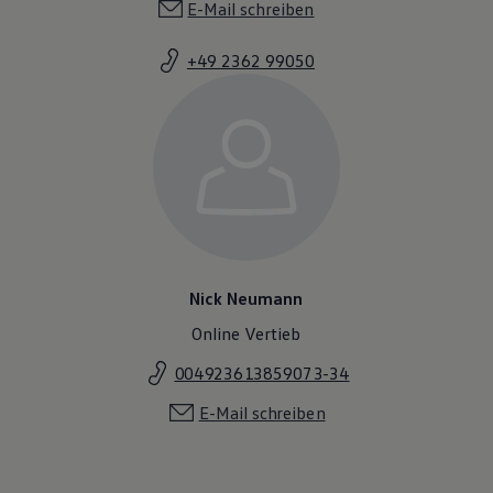
E-Mail schreiben
Magazin
Lifestyle
Transport
+49 2362 99050
Familie
Elektromobilität
Volkswagen R
Pannen- und Unfallhilfe
Volkswagen Kundenbetreuung
Nick Neumann
Online Vertieb
004923613859073-34
E-Mail schreiben