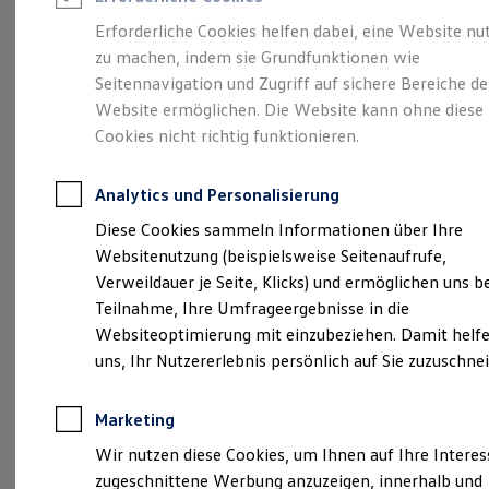
Reifenpakete
Leasing
Erforderliche Cookies helfen dabei, eine Website nu
Leasing-Angebote
zu machen, indem sie Grundfunktionen wie
Eine Spur Extra.
Der
Gebrauchtwagen Leasing
Seitennavigation und Zugriff auf sichere Bereiche de
Junge Gebrauchtwagen-Leasing
Elektroauto Leasing
Website ermöglichen. Die Website kann ohne diese
neue vollelektrische
Kleinwagen-Leasing
Cookies nicht richtig funktionieren.
Leasing ohne Anzahlung
ID. Polo
Finanzierung
Autokredit mit Schlussrate
Analytics und Personalisierung
Versicherungen und Garantien
Kfz-Versicherung
Diese Cookies sammeln Informationen über Ihre
Restschuldversicherungen
Websitenutzung (beispielsweise Seitenaufrufe,
Garantien
Verweildauer je Seite, Klicks) und ermöglichen uns b
Wartungsverträge
Geschäftskunden
Teilnahme, Ihre Umfrageergebnisse in die
Professional Class bei Volkswagen
Websiteoptimierung mit einzubeziehen. Damit helfe
Großkunden
uns, Ihr Nutzererlebnis persönlich auf Sie zuzuschne
Behörden
Direktkunden
Sonderfahrzeuge
Marketing
Anpfiff zum Gewinn
(
Impressum & Rechtliches
)
Elektromobilität
Wir nutzen diese Cookies, um Ihnen auf Ihre Intere
Elektroautos
zugeschnittene Werbung anzuzeigen, innerhalb und
ID. Tutorials