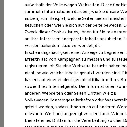
Elektrofahrzeugkonzepte
außerhalb der Volkswagen Webseiten. Diese Cookie
ID. EVERY1
sammeln Informationen darüber, wie Sie unsere We
Reichweite
nutzen, zum Beispiel, welche Seiten Sie am meisten
Reichweite der ID. Modelle
Reichweite im Winter
besuchen oder wie Sie sich auf der Seite bewegen. D
Rekuperation
Zweck dieser Cookies ist es, Ihnen für Sie relevante
Laden
an Ihre Interessen angepasste Inhalte anzubieten. S
Laden unterwegs
Laden Zuhause
werden außerdem dazu verwendet, die
Ladestationen finden
Erscheinungshäufigkeit einer Anzeige zu begrenzen 
Ladezeitensimulator
Effektivität von Kampagnen zu messen und zu steue
Batterie
Sicherheit
registrieren, ob Sie eine Webseite besucht haben od
Garantie und Lebensdauer
nicht, sowie welche Inhalte genutzt worden sind. Di
Nachhaltigkeit
basiert auf einer eindeutigen Identifikation Ihres B
Technologie
Kosten und Kauf
sowie Ihres Internetgeräts. Die Informationen kön
Verbrauchskosten
anderen Webseiten oder Seiten Dritter, wie z.B.
Kaufoptionen
Volkswagen Konzerngesellschaften oder Werbetrei
E-Auto-Förderung
Software und Konnektivität
geteilt werden, sodass Ihnen auch auf anderen Web
Die ID. Software 6
relevante Werbung angezeigt werden kann. Wir nut
ID. Software Versionen und Updates
Dienste eines Dritten für die Verarbeitung solcher D
Digitale Extras
Schnittstellen zu Ihrem ID.