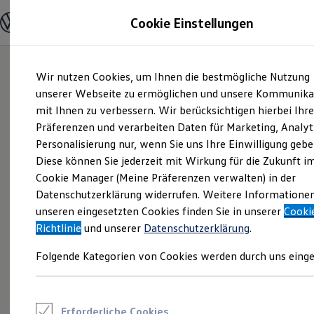
Modelle und Konfigurator
Cookie Einstellungen
Konfigurator
Modelle vergleichen
Konfiguration laden
Zum
Zum
Autosuche
Wir nutzen Cookies, um Ihnen die bestmögliche Nutzung
Hauptinhalt
Footer
Elektroautos
springen
springen
unserer Webseite zu ermöglichen und unsere Kommunika
ENERGY Sondermodelle
Nutzfahrzeuge
mit Ihnen zu verbessern. Wir berücksichtigen hierbei Ihr
SUV und CUV
Präferenzen und verarbeiten Daten für Marketing, Analyt
Familienautos
Personalisierung nur, wenn Sie uns Ihre Einwilligung gebe
Kombis
Kompaktwagen
Diese können Sie jederzeit mit Wirkung für die Zukunft i
Sportwagen
Cookie Manager (Meine Präferenzen verwalten) in der
Schnell verfügbare Fahrzeuge
Angebote und Produkte
Datenschutzerklärung widerrufen. Weitere Informatione
Aktuelle Angebote
unseren eingesetzten Cookies finden Sie in unserer
Cooki
E-Auto-Förderung
Richtlinie
und unserer
Datenschutzerklärung
.
Volkswagen Marktplatz
Die ENERGY Sondermodelle
Folgende Kategorien von Cookies werden durch uns einge
Junge Gebrauchtwagen und Gebrauchtwagen
Volkswagen Zertifizierte Gebrauchtwagen
Elektromobilität bei Gebrauchtwagen
Zubehör- und Serviceangebote
Saisonangebote
Erforderliche Cookies