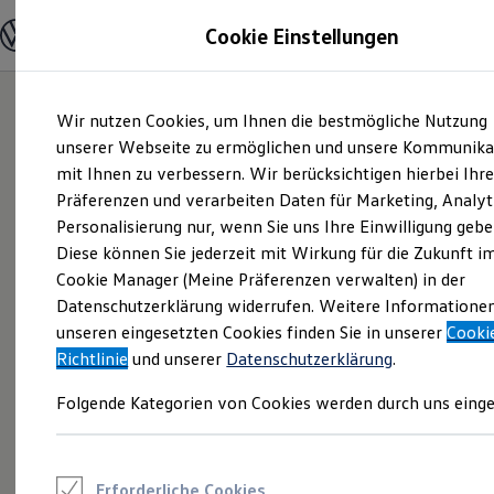
Modelle und Konfigurator
Cookie Einstellungen
Konfigurator
Modelle vergleichen
Konfiguration laden
Zum
Zum
Autosuche
Wir nutzen Cookies, um Ihnen die bestmögliche Nutzung
Hauptinhalt
Footer
Elektroautos
springen
springen
unserer Webseite zu ermöglichen und unsere Kommunika
ENERGY Sondermodelle
Nutzfahrzeuge
mit Ihnen zu verbessern. Wir berücksichtigen hierbei Ihr
SUV und CUV
Präferenzen und verarbeiten Daten für Marketing, Analyt
Familienautos
Personalisierung nur, wenn Sie uns Ihre Einwilligung gebe
Kombis
Kompaktwagen
Diese können Sie jederzeit mit Wirkung für die Zukunft i
Sportwagen
Cookie Manager (Meine Präferenzen verwalten) in der
Schnell verfügbare Fahrzeuge
Angebote und Produkte
Datenschutzerklärung widerrufen. Weitere Informatione
Aktuelle Angebote
unseren eingesetzten Cookies finden Sie in unserer
Cooki
E-Auto-Förderung
Richtlinie
und unserer
Datenschutzerklärung
.
Volkswagen Marktplatz
Die ENERGY Sondermodelle
Folgende Kategorien von Cookies werden durch uns einge
Junge Gebrauchtwagen und Gebrauchtwagen
Volkswagen Zertifizierte Gebrauchtwagen
Elektromobilität bei Gebrauchtwagen
Zubehör- und Serviceangebote
Saisonangebote
Erforderliche Cookies