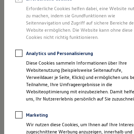
Reifenpakete
Leasing
Erforderliche Cookies helfen dabei, eine Website nu
Leasing-Angebote
zu machen, indem sie Grundfunktionen wie
Eine Spur Extra.
Der
Gebrauchtwagen Leasing
Seitennavigation und Zugriff auf sichere Bereiche de
Junge Gebrauchtwagen-Leasing
Elektroauto Leasing
Website ermöglichen. Die Website kann ohne diese
neue vollelektrische
Kleinwagen-Leasing
Cookies nicht richtig funktionieren.
Leasing ohne Anzahlung
ID. Polo
Finanzierung
Autokredit mit Schlussrate
Analytics und Personalisierung
Versicherungen und Garantien
Kfz-Versicherung
Diese Cookies sammeln Informationen über Ihre
Restschuldversicherungen
Websitenutzung (beispielsweise Seitenaufrufe,
Garantien
Verweildauer je Seite, Klicks) und ermöglichen uns b
Wartungsverträge
Geschäftskunden
Teilnahme, Ihre Umfrageergebnisse in die
Professional Class bei Volkswagen
Websiteoptimierung mit einzubeziehen. Damit helfe
Großkunden
uns, Ihr Nutzererlebnis persönlich auf Sie zuzuschne
Behörden
Direktkunden
Sonderfahrzeuge
(
Impressum & Rechtliches
)
Marketing
Anpfiff zum Gewinn
Elektromobilität
Wir nutzen diese Cookies, um Ihnen auf Ihre Intere
Elektroautos
zugeschnittene Werbung anzuzeigen, innerhalb und
ID. Tutorials