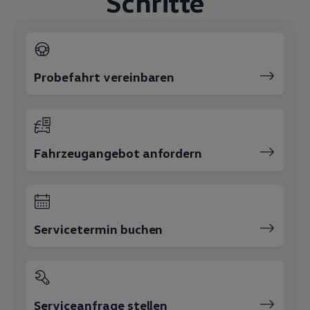
Schritte
Magazin
Lifestyle
Transport
Familie
Elektromobilität
Volkswagen R
Probefahrt vereinbaren
Pannen- und Unfallhilfe
Volkswagen Kundenbetreuung
Fahrzeugangebot anfordern
Servicetermin buchen
Serviceanfrage stellen