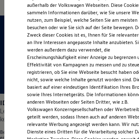
Elektrofahrzeugkonzepte
außerhalb der Volkswagen Webseiten. Diese Cookie
ID. EVERY1
sammeln Informationen darüber, wie Sie unsere We
Reichweite
nutzen, zum Beispiel, welche Seiten Sie am meisten
Reichweite der ID. Modelle
Reichweite im Winter
besuchen oder wie Sie sich auf der Seite bewegen. D
Rekuperation
Zweck dieser Cookies ist es, Ihnen für Sie relevante
Laden
an Ihre Interessen angepasste Inhalte anzubieten. S
Laden unterwegs
Laden Zuhause
werden außerdem dazu verwendet, die
Ladestationen finden
Erscheinungshäufigkeit einer Anzeige zu begrenzen 
Ladezeitensimulator
Effektivität von Kampagnen zu messen und zu steue
Batterie
Sicherheit
registrieren, ob Sie eine Webseite besucht haben od
Garantie und Lebensdauer
nicht, sowie welche Inhalte genutzt worden sind. Di
Nachhaltigkeit
basiert auf einer eindeutigen Identifikation Ihres B
Technologie
Kosten und Kauf
sowie Ihres Internetgeräts. Die Informationen kön
Verbrauchskosten
ID. Polo
Days am 05.09.2026:
anderen Webseiten oder Seiten Dritter, wie z.B.
Kaufoptionen
Volkswagen Konzerngesellschaften oder Werbetrei
Lernen Sie den neuen vollelektrischen
ID. Polo
E-Auto-Förderung
Software und Konnektivität
geteilt werden, sodass Ihnen auch auf anderen Web
kennen.
Die ID. Software 6
relevante Werbung angezeigt werden kann. Wir nut
ID. Software Versionen und Updates
Dienste eines Dritten für die Verarbeitung solcher D
Besuchen Sie uns am 05. September vor Ort in Bamberg und
Digitale Extras
erleben Sie einen Tag voller Freude, Spaß und Überraschungen.
Schnittstellen zu Ihrem ID.