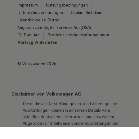
Impressum
Nutzungsbedingungen
Datenschutzerklärungen
Cookie-Richtlinie
Lizenzhinweise Dritter
Angaben zum Digital Services Act (DSA)
EU Data Act
Produktsicherheitsinformationen
Vertrag Widerrufen
© Volkswagen 2026
Disclaimer von Volkswagen AG
Die in dieser Darstellung gezeigten Fahrzeuge und
Ausstattungen können in einzelnen Details vom
aktuellen deutschen Lieferprogramm abweichen.
Abgebildet sind teilweise Sonderausstattungen der
Fahrzeuge gegen Mehrpreis.
Bitte beachten Sie auch unseren Konfigurator für eine