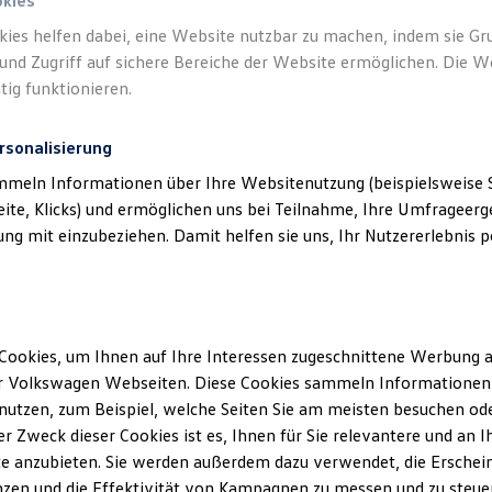
okies
kies helfen dabei, eine Website nutzbar zu machen, indem sie G
und Zugriff auf sichere Bereiche der Website ermöglichen. Die W
tig funktionieren.
rsonalisierung
mmeln Informationen über Ihre Websitenutzung (beispielsweise S
eite, Klicks) und ermöglichen uns bei Teilnahme, Ihre Umfrageerge
g mit einzubeziehen. Damit helfen sie uns, Ihr Nutzererlebnis pe
Cookies, um Ihnen auf Ihre Interessen zugeschnittene Werbung a
r Volkswagen Webseiten. Diese Cookies sammeln Informationen 
utzen, zum Beispiel, welche Seiten Sie am meisten besuchen oder
r Zweck dieser Cookies ist es, Ihnen für Sie relevantere und an I
e anzubieten. Sie werden außerdem dazu verwendet, die Erschein
zen und die Effektivität von Kampagnen zu messen und zu steuern