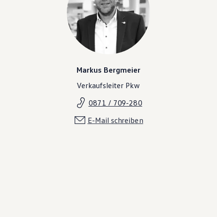
Magazin
Lifestyle
Transport
Familie
Elektromobilität
Volkswagen R
Pannen- und Unfallhilfe
Volkswagen Kundenbetreuung
Markus Bergmeier
Verkaufsleiter Pkw
0871 / 709-280
E-Mail schreiben