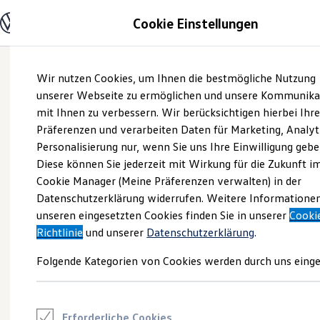
Modelle und Konfigurator
Cookie Einstellungen
Konfigurator
Modelle vergleichen
Konfiguration laden
Zum
Zum
Autosuche
Wir nutzen Cookies, um Ihnen die bestmögliche Nutzung
Hauptinhalt
Footer
Elektroautos
springen
springen
unserer Webseite zu ermöglichen und unsere Kommunika
ENERGY Sondermodelle
Nutzfahrzeuge
mit Ihnen zu verbessern. Wir berücksichtigen hierbei Ihr
SUV und CUV
Präferenzen und verarbeiten Daten für Marketing, Analyt
Familienautos
Personalisierung nur, wenn Sie uns Ihre Einwilligung gebe
Kombis
Kompaktwagen
Diese können Sie jederzeit mit Wirkung für die Zukunft i
Sportwagen
Cookie Manager (Meine Präferenzen verwalten) in der
Schnell verfügbare Fahrzeuge
Angebote und Produkte
Datenschutzerklärung widerrufen. Weitere Informatione
Aktuelle Angebote
unseren eingesetzten Cookies finden Sie in unserer
Cooki
E-Auto-Förderung
Richtlinie
und unserer
Datenschutzerklärung
.
Volkswagen Marktplatz
Die ENERGY Sondermodelle
Folgende Kategorien von Cookies werden durch uns einge
Junge Gebrauchtwagen und Gebrauchtwagen
Volkswagen Zertifizierte Gebrauchtwagen
Elektromobilität bei Gebrauchtwagen
Zubehör- und Serviceangebote
Saisonangebote
Erforderliche Cookies