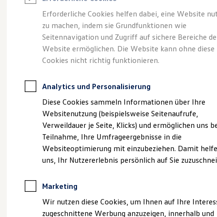
Reifenpakete
Leasing
Erforderliche Cookies helfen dabei, eine Website nu
Leasing-Angebote
zu machen, indem sie Grundfunktionen wie
Eine Spur Extra.
Der
Gebrauchtwagen Leasing
Seitennavigation und Zugriff auf sichere Bereiche de
Junge Gebrauchtwagen-Leasing
Elektroauto Leasing
Website ermöglichen. Die Website kann ohne diese
neue vollelektrische
Kleinwagen-Leasing
Cookies nicht richtig funktionieren.
Leasing ohne Anzahlung
ID. Polo
Finanzierung
Autokredit mit Schlussrate
Analytics und Personalisierung
Versicherungen und Garantien
Kfz-Versicherung
Diese Cookies sammeln Informationen über Ihre
Restschuldversicherungen
Websitenutzung (beispielsweise Seitenaufrufe,
Garantien
Verweildauer je Seite, Klicks) und ermöglichen uns b
Wartungsverträge
Geschäftskunden
Teilnahme, Ihre Umfrageergebnisse in die
Professional Class bei Volkswagen
Websiteoptimierung mit einzubeziehen. Damit helfe
Großkunden
uns, Ihr Nutzererlebnis persönlich auf Sie zuzuschne
Behörden
Direktkunden
Sonderfahrzeuge
(
Impressum & Rechtliches
)
Marketing
Anpfiff zum Gewinn
Elektromobilität
Wir nutzen diese Cookies, um Ihnen auf Ihre Intere
Elektroautos
zugeschnittene Werbung anzuzeigen, innerhalb und
ID. Tutorials