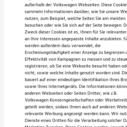
Elektrofahrzeugkonzepte
außerhalb der Volkswagen Webseiten. Diese Cookie
ID. EVERY1
sammeln Informationen darüber, wie Sie unsere We
Reichweite
nutzen, zum Beispiel, welche Seiten Sie am meisten
Reichweite der ID. Modelle
Reichweite im Winter
besuchen oder wie Sie sich auf der Seite bewegen. D
Rekuperation
Zweck dieser Cookies ist es, Ihnen für Sie relevante
Laden
an Ihre Interessen angepasste Inhalte anzubieten. S
Laden unterwegs
Laden Zuhause
werden außerdem dazu verwendet, die
Ladestationen finden
Erscheinungshäufigkeit einer Anzeige zu begrenzen 
Ladezeitensimulator
Effektivität von Kampagnen zu messen und zu steue
Batterie
Sicherheit
registrieren, ob Sie eine Webseite besucht haben od
Garantie und Lebensdauer
nicht, sowie welche Inhalte genutzt worden sind. Di
Nachhaltigkeit
basiert auf einer eindeutigen Identifikation Ihres B
Technologie
Kosten und Kauf
sowie Ihres Internetgeräts. Die Informationen kön
Verbrauchskosten
anderen Webseiten oder Seiten Dritter, wie z.B.
Kaufoptionen
Volkswagen Konzerngesellschaften oder Werbetrei
E-Auto-Förderung
Software und Konnektivität
geteilt werden, sodass Ihnen auch auf anderen Web
Die ID. Software 6
relevante Werbung angezeigt werden kann. Wir nut
ID. Software Versionen und Updates
Dienste eines Dritten für die Verarbeitung solcher D
Digitale Extras
Schnittstellen zu Ihrem ID.