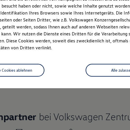
 besucht haben oder nicht, sowie welche Inhalte genutzt worden s
 Identifikation Ihres Browsers sowie Ihres Internetgeräts. Die 
iten oder Seiten Dritter, wie z.B. Volkswagen Konzerngesellsch
 geteilt werden, sodass Ihnen auch auf anderen Webseiten rel
Ihre
nächsten Schritt
kann. Wir nutzen die Dienste eines Dritten für die Verarbeitung 
. Diese Cookies werden, soweit dies zweckdienlich ist, oftmals
täten von Dritten verlinkt.
Fahrzeugangebot
e Cookies ablehnen
Alle zulass
Servi
anfordern
hpartner
bei Volkswagen Zentr