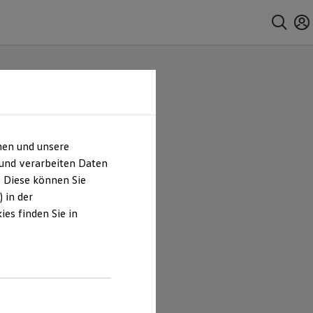
hen und unsere
 und verarbeiten Daten
. Diese können Sie
 in der
es finden Sie in