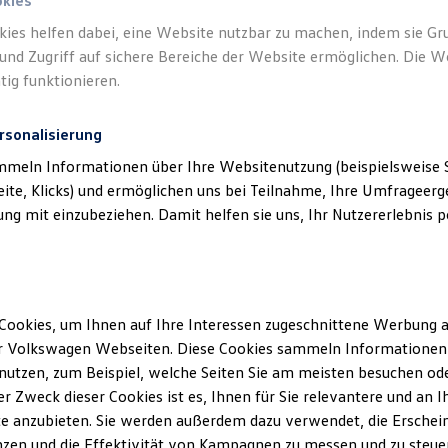
okies
kies helfen dabei, eine Website nutzbar zu machen, indem sie G
und Zugriff auf sichere Bereiche der Website ermöglichen. Die W
tig funktionieren.
rsonalisierung
mmeln Informationen über Ihre Websitenutzung (beispielsweise S
eite, Klicks) und ermöglichen uns bei Teilnahme, Ihre Umfrageerge
g mit einzubeziehen. Damit helfen sie uns, Ihr Nutzererlebnis pe
Ihre Perspektive in der Welt der
Unternehmensgruppe
EICHBICHLER
Cookies, um Ihnen auf Ihre Interessen zugeschnittene Werbung a
r Volkswagen Webseiten. Diese Cookies sammeln Informationen 
utzen, zum Beispiel, welche Seiten Sie am meisten besuchen oder
Details ansehen
r Zweck dieser Cookies ist es, Ihnen für Sie relevantere und an I
e anzubieten. Sie werden außerdem dazu verwendet, die Erschein
zen und die Effektivität von Kampagnen zu messen und zu steuern