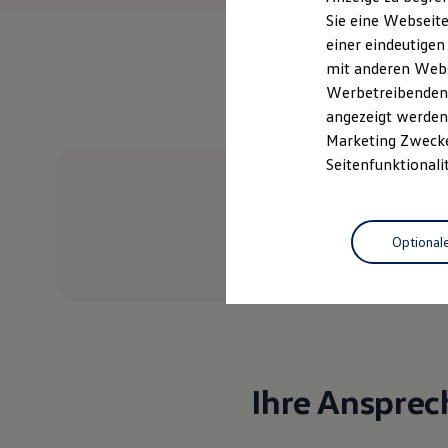
Elektrofahrzeugkonzepte
Sie eine Webseite
ID. EVERY1
einer eindeutigen
Reichweite
Reichweite der ID. Modelle
mit anderen Webse
Reichweite im Winter
Werbetreibenden,
Rekuperation
angezeigt werden 
Laden
Laden unterwegs
Marketing Zwecken
Laden Zuhause
Seitenfunktionali
Ladestationen finden
Ladezeitensimulator
Batterie
Sicherheit
Optional
Garantie und Lebensdauer
Probefahrt vereinbaren
Nachhaltigkeit
Technologie
Kosten und Kauf
Verbrauchskosten
Kaufoptionen
E-Auto-Förderung
Software und Konnektivität
Die ID. Software 6
Ihre Ansprec
ID. Software Versionen und Updates
Digitale Extras
Schnittstellen zu Ihrem ID.