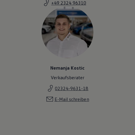
+49 2324 96310
Magazin
Lifestyle
Transport
Familie
Elektromobilität
Volkswagen R
Pannen- und Unfallhilfe
Volkswagen Kundenbetreuung
Nemanja Kostic
Verkaufsberater
02324-9631-18
E-Mail schreiben