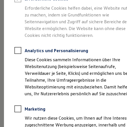
Reifenpakete
Leasing
Erforderliche Cookies helfen dabei, eine Website nu
Leasing-Angebote
zu machen, indem sie Grundfunktionen wie
So geht neu.
Gebrauchtwagen Leasing
Seitennavigation und Zugriff auf sichere Bereiche de
Junge Gebrauchtwagen-Leasing
Elektroauto Leasing
Website ermöglichen. Die Website kann ohne diese
Entdecken Sie jetzt
Kleinwagen-Leasing
Cookies nicht richtig funktionieren.
Leasing ohne Anzahlung
den neuen ID.3 Neo!
Finanzierung
Autokredit mit Schlussrate
Analytics und Personalisierung
Versicherungen und Garantien
Kfz-Versicherung
Diese Cookies sammeln Informationen über Ihre
Restschuldversicherungen
Websitenutzung (beispielsweise Seitenaufrufe,
Garantien
Verweildauer je Seite, Klicks) und ermöglichen uns b
Wartungsverträge
Geschäftskunden
Teilnahme, Ihre Umfrageergebnisse in die
Professional Class bei Volkswagen
Websiteoptimierung mit einzubeziehen. Damit helfe
Großkunden
uns, Ihr Nutzererlebnis persönlich auf Sie zuzuschne
Behörden
Direktkunden
Sonderfahrzeuge
Marketing
Anpfiff zum Gewinn
Elektromobilität
Wir nutzen diese Cookies, um Ihnen auf Ihre Intere
Elektroautos
zugeschnittene Werbung anzuzeigen, innerhalb und
ID. Tutorials