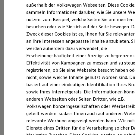
Elektrofahrzeugkonzepte
außerhalb der Volkswagen Webseiten. Diese Cookie
ID. EVERY1
(
Impressum & Rechtliches
)
sammeln Informationen darüber, wie Sie unsere We
Reichweite
nutzen, zum Beispiel, welche Seiten Sie am meisten
Reichweite der ID. Modelle
Reichweite im Winter
besuchen oder wie Sie sich auf der Seite bewegen. D
Rekuperation
Zweck dieser Cookies ist es, Ihnen für Sie relevante
Laden
an Ihre Interessen angepasste Inhalte anzubieten. S
Laden unterwegs
Laden Zuhause
werden außerdem dazu verwendet, die
Probefahrt vereinbaren
Ladestationen finden
Erscheinungshäufigkeit einer Anzeige zu begrenzen 
Ladezeitensimulator
Effektivität von Kampagnen zu messen und zu steue
Batterie
Sicherheit
registrieren, ob Sie eine Webseite besucht haben od
Garantie und Lebensdauer
nicht, sowie welche Inhalte genutzt worden sind. Di
Nachhaltigkeit
Fahrzeugangebot anfordern
basiert auf einer eindeutigen Identifikation Ihres B
Technologie
Kosten und Kauf
sowie Ihres Internetgeräts. Die Informationen kön
Verbrauchskosten
anderen Webseiten oder Seiten Dritter, wie z.B.
Kaufoptionen
Volkswagen Konzerngesellschaften oder Werbetrei
E-Auto-Förderung
Software und Konnektivität
geteilt werden, sodass Ihnen auch auf anderen Web
Servicetermin buchen
Die ID. Software 6
relevante Werbung angezeigt werden kann. Wir nut
ID. Software Versionen und Updates
Dienste eines Dritten für die Verarbeitung solcher D
Digitale Extras
Schnittstellen zu Ihrem ID.