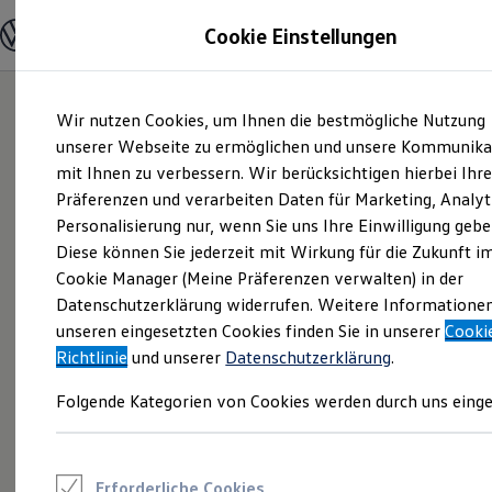
Modelle und Konfigurator
Cookie Einstellungen
Konfigurator
Modelle vergleichen
Konfiguration laden
Zum
Zum
Autosuche
Wir nutzen Cookies, um Ihnen die bestmögliche Nutzung
Hauptinhalt
Footer
Elektroautos
springen
springen
unserer Webseite zu ermöglichen und unsere Kommunika
ENERGY Sondermodelle
Nutzfahrzeuge
mit Ihnen zu verbessern. Wir berücksichtigen hierbei Ihr
SUV und CUV
Präferenzen und verarbeiten Daten für Marketing, Analyt
Familienautos
Personalisierung nur, wenn Sie uns Ihre Einwilligung gebe
Kombis
Kompaktwagen
Diese können Sie jederzeit mit Wirkung für die Zukunft i
Sportwagen
Cookie Manager (Meine Präferenzen verwalten) in der
Schnell verfügbare Fahrzeuge
Angebote und Produkte
Datenschutzerklärung widerrufen. Weitere Informatione
Aktuelle Angebote
unseren eingesetzten Cookies finden Sie in unserer
Cooki
E-Auto-Förderung
Richtlinie
und unserer
Datenschutzerklärung
.
Volkswagen Marktplatz
Die ENERGY Sondermodelle
Folgende Kategorien von Cookies werden durch uns einge
Junge Gebrauchtwagen und Gebrauchtwagen
Volkswagen Zertifizierte Gebrauchtwagen
Elektromobilität bei Gebrauchtwagen
Zubehör- und Serviceangebote
Saisonangebote
Erforderliche Cookies