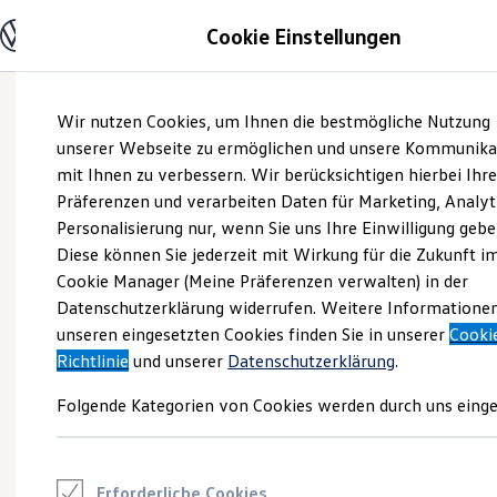
Modelle und Konfigurator
Cookie Einstellungen
Konfigurator
Modelle vergleichen
Konfiguration laden
Zum
Zum
Autosuche
Wir nutzen Cookies, um Ihnen die bestmögliche Nutzung
Hauptinhalt
Footer
Elektroautos
springen
springen
unserer Webseite zu ermöglichen und unsere Kommunika
ENERGY Sondermodelle
Nutzfahrzeuge
mit Ihnen zu verbessern. Wir berücksichtigen hierbei Ihr
SUV und CUV
Präferenzen und verarbeiten Daten für Marketing, Analyt
Familienautos
Personalisierung nur, wenn Sie uns Ihre Einwilligung gebe
Kombis
Kompaktwagen
Diese können Sie jederzeit mit Wirkung für die Zukunft i
Sportwagen
Cookie Manager (Meine Präferenzen verwalten) in der
Schnell verfügbare Fahrzeuge
Angebote und Produkte
Datenschutzerklärung widerrufen. Weitere Informatione
Aktuelle Angebote
unseren eingesetzten Cookies finden Sie in unserer
Cooki
E-Auto-Förderung
Richtlinie
und unserer
Datenschutzerklärung
.
Volkswagen Marktplatz
Die ENERGY Sondermodelle
Folgende Kategorien von Cookies werden durch uns einge
Junge Gebrauchtwagen und Gebrauchtwagen
Volkswagen Zertifizierte Gebrauchtwagen
Elektromobilität bei Gebrauchtwagen
Zubehör- und Serviceangebote
Saisonangebote
Erforderliche Cookies