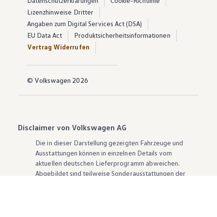
Datenschutzerklärungen
Cookie-Richtlinie
Lizenzhinweise Dritter
Angaben zum Digital Services Act (DSA)
EU Data Act
Produktsicherheitsinformationen
Vertrag Widerrufen
© Volkswagen 2026
Disclaimer von Volkswagen AG
Die in dieser Darstellung gezeigten Fahrzeuge und
Ausstattungen können in einzelnen Details vom
aktuellen deutschen Lieferprogramm abweichen.
Abgebildet sind teilweise Sonderausstattungen der
Fahrzeuge gegen Mehrpreis.
Bitte beachten Sie auch unseren Konfigurator für eine
Übersicht der aktuell verfügbaren Modelle und
Ausstattungen.