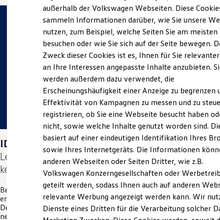
Elektrofahrzeugkonzepte
außerhalb der Volkswagen Webseiten. Diese Cookie
ID. EVERY1
sammeln Informationen darüber, wie Sie unsere We
Reichweite
nutzen, zum Beispiel, welche Seiten Sie am meisten
Reichweite der ID. Modelle
Reichweite im Winter
besuchen oder wie Sie sich auf der Seite bewegen. D
Rekuperation
Zweck dieser Cookies ist es, Ihnen für Sie relevante
Laden
an Ihre Interessen angepasste Inhalte anzubieten. S
Laden unterwegs
Laden Zuhause
werden außerdem dazu verwendet, die
Ladestationen finden
Erscheinungshäufigkeit einer Anzeige zu begrenzen 
Ladezeitensimulator
Effektivität von Kampagnen zu messen und zu steue
Batterie
Sicherheit
registrieren, ob Sie eine Webseite besucht haben od
Garantie und Lebensdauer
nicht, sowie welche Inhalte genutzt worden sind. Di
Nachhaltigkeit
basiert auf einer eindeutigen Identifikation Ihres B
Technologie
ID. Polo
Days am 04.09.2026:
Kosten und Kauf
sowie Ihres Internetgeräts. Die Informationen kön
Lernen Sie den neuen vollelektrischen
ID. Polo
Verbrauchskosten
anderen Webseiten oder Seiten Dritter, wie z.B.
Kaufoptionen
kennen.
Volkswagen Konzerngesellschaften oder Werbetrei
E-Auto-Förderung
Software und Konnektivität
geteilt werden, sodass Ihnen auch auf anderen Web
Besuchen Sie uns am 04. September vor Ort in Hattingen und
Die ID. Software 6
relevante Werbung angezeigt werden kann. Wir nut
erleben Sie einen Tag voller Freude, Spaß und Überraschungen.
ID. Software Versionen und Updates
Denn wir möchten Ihnen auf diesem exklusiven Event den
Dienste eines Dritten für die Verarbeitung solcher D
Digitale Extras
neuen vollelektrischen
ID. Polo
zum ersten Mal persönlich
Schnittstellen zu Ihrem ID.