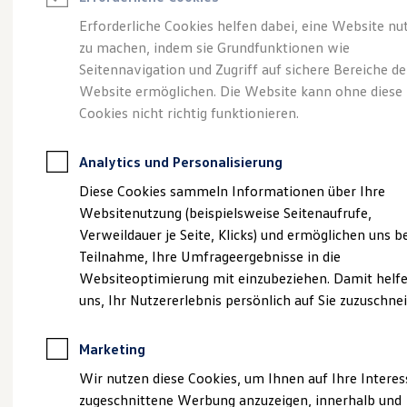
Reifenpakete
Leasing
Erforderliche Cookies helfen dabei, eine Website nu
Leasing-Angebote
zu machen, indem sie Grundfunktionen wie
Eine Spur Extra.
Der
Gebrauchtwagen Leasing
Seitennavigation und Zugriff auf sichere Bereiche de
Junge Gebrauchtwagen-Leasing
Elektroauto Leasing
Website ermöglichen. Die Website kann ohne diese
neue vollelektrische
Kleinwagen-Leasing
Cookies nicht richtig funktionieren.
Leasing ohne Anzahlung
ID. Polo
Finanzierung
Autokredit mit Schlussrate
Analytics und Personalisierung
Versicherungen und Garantien
Kfz-Versicherung
Diese Cookies sammeln Informationen über Ihre
Restschuldversicherungen
Websitenutzung (beispielsweise Seitenaufrufe,
Garantien
Verweildauer je Seite, Klicks) und ermöglichen uns b
Wartungsverträge
Geschäftskunden
Teilnahme, Ihre Umfrageergebnisse in die
Professional Class bei Volkswagen
Websiteoptimierung mit einzubeziehen. Damit helfe
Großkunden
uns, Ihr Nutzererlebnis persönlich auf Sie zuzuschne
Behörden
Direktkunden
Sonderfahrzeuge
Marketing
Anpfiff zum Gewinn
(
Impressum & Rechtliches
)
Elektromobilität
Wir nutzen diese Cookies, um Ihnen auf Ihre Intere
Elektroautos
zugeschnittene Werbung anzuzeigen, innerhalb und
ID. Tutorials