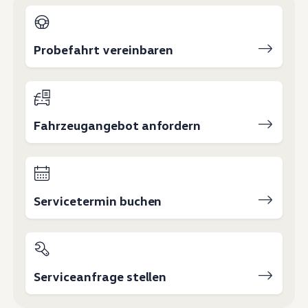
Magazin
Lifestyle
Transport
Familie
Probefahrt vereinbaren
Elektromobilität
Volkswagen R
Pannen- und Unfallhilfe
Volkswagen Kundenbetreuung
Fahrzeugangebot anfordern
Servicetermin buchen
Serviceanfrage stellen