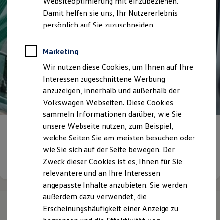
Websiteoptimierung mit einzubeziehen.
Elektrofahrzeugkonzepte
Damit helfen sie uns, Ihr Nutzererlebnis
ID. EVERY1
Reichweite
persönlich auf Sie zuzuschneiden.
Reichweite der ID. Modelle
Reichweite im Winter
Rekuperation
Marketing
Laden
Wir nutzen diese Cookies, um Ihnen auf Ihre
Laden unterwegs
Laden Zuhause
Interessen zugeschnittene Werbung
Ladestationen finden
anzuzeigen, innerhalb und außerhalb der
Ladezeitensimulator
Volkswagen Webseiten. Diese Cookies
Batterie
Sicherheit
sammeln Informationen darüber, wie Sie
Garantie und Lebensdauer
unsere Webseite nutzen, zum Beispiel,
Nachhaltigkeit
Wir suchen
Sie!
welche Seiten Sie am meisten besuchen oder
Technologie
Kosten und Kauf
wie Sie sich auf der Seite bewegen. Der
Verbrauchskosten
Details ansehen
Zweck dieser Cookies ist es, Ihnen für Sie
Kaufoptionen
relevantere und an Ihre Interessen
E-Auto-Förderung
Software und Konnektivität
angepasste Inhalte anzubieten. Sie werden
Die ID. Software 6
außerdem dazu verwendet, die
ID. Software Versionen und Updates
Erscheinungshäufigkeit einer Anzeige zu
Digitale Extras
Schnittstellen zu Ihrem ID.