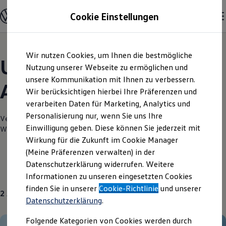
Modelle und Konfigurator
Cookie Einstellungen
Konfigurator
Modelle vergleichen
Konfiguration laden
Zum
Zum
Autosuche
Wir nutzen Cookies, um Ihnen die bestmögliche
Hauptinhalt
Footer
Elektroautos
Unsere aktuellen
springen
springen
Nutzung unserer Webseite zu ermöglichen und
ENERGY Sondermodelle
Nutzfahrzeuge
unsere Kommunikation mit Ihnen zu verbessern.
Angebote und mehr
SUV und CUV
Wir berücksichtigen hierbei Ihre Präferenzen und
Familienautos
verarbeiten Daten für Marketing, Analytics und
Kombis
Kompaktwagen
Personalisierung nur, wenn Sie uns Ihre
Verantwortlich für die Inhalte auf dieser Seite ist die WH Autozentrum
Sportwagen
Einwilligung geben. Diese können Sie jederzeit mit
Witten/Hattingen GmbH
(
Impressum & Rechtliches
)
Schnell verfügbare Fahrzeuge
Angebote und Produkte
Wirkung für die Zukunft im Cookie Manager
Aktuelle Angebote
(Meine Präferenzen verwalten) in der
E-Auto-Förderung
Datenschutzerklärung widerrufen. Weitere
Volkswagen Marktplatz
Gebrauchtwagen
Über uns
Informationen zu unseren eingesetzten Cookies
Die ENERGY Sondermodelle
Junge Gebrauchtwagen und Gebrauchtwagen
finden Sie in unserer
Cookie-Richtlinie
und unserer
2
Angebote
Volkswagen Zertifizierte Gebrauchtwagen
Datenschutzerklärung
.
Elektromobilität bei Gebrauchtwagen
Zubehör- und Serviceangebote
Folgende Kategorien von Cookies werden durch
Saisonangebote