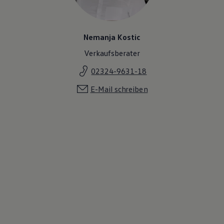
Magazin
Lifestyle
Transport
Familie
Nemanja Kostic
Elektromobilität
Verkaufsberater
Volkswagen R
Pannen- und Unfallhilfe
02324-9631-18
Volkswagen Kundenbetreuung
E-Mail schreiben