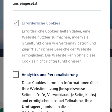
Reifenpakete
uns eingesetzt:
Leasing
Leasing-Angebote
Gebrauchtwagen Leasing
Junge Gebrauchtwagen-Leasing
Erforderliche Cookies
Elektroauto Leasing
Kleinwagen-Leasing
Erforderliche Cookies helfen dabei, eine
Leasing ohne Anzahlung
Website nutzbar zu machen, indem sie
Finanzierung
Autokredit mit Schlussrate
Grundfunktionen wie Seitennavigation und
Versicherungen und Garantien
Zugriff auf sichere Bereiche der Website
Kfz-Versicherung
ermöglichen. Die Website kann ohne diese
Restschuldversicherungen
Garantien
Cookies nicht richtig funktionieren.
Gepflegt, geprüft und für gut befunden.
Wartungsverträge
Geschäftskunden
Volkswagen Zertifizierte
Professional Class bei Volkswagen
Analytics und Personalisierung
Gebrauchtwagen.
Großkunden
Diese Cookies sammeln Informationen über
Behörden
Direktkunden
Ihre Websitenutzung (beispielsweise
Details ansehen
Sonderfahrzeuge
Seitenaufrufe, Verweildauer je Seite, Klicks)
Anpfiff zum Gewinn
und ermöglichen uns bei Teilnahme, Ihre
Elektromobilität
Elektroautos
Umfrageergebnisse in die
ID. Tutorials