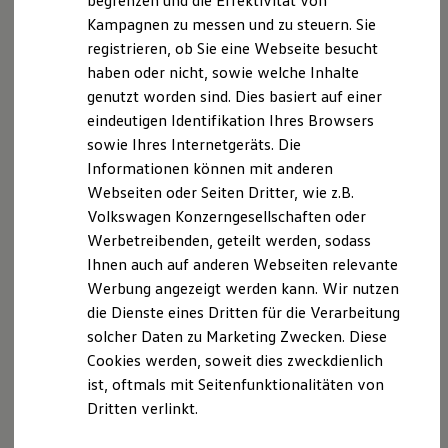
begrenzen und die Effektivität von
Ihre
nächsten
Hybridautos
Kampagnen zu messen und zu steuern. Sie
Marke und Erlebnis
registrieren, ob Sie eine Webseite besucht
Volkswagen R und R Experience
Schritte
R-Modelle
haben oder nicht, sowie welche Inhalte
R Experience
genutzt worden sind. Dies basiert auf einer
Driving Experience
eindeutigen Identifikation Ihres Browsers
Volkswagen entdecken
Werkbesichtigung
sowie Ihres Internetgeräts. Die
Factory visit
Informationen können mit anderen
Lifestyle Shop
Probefahrt vereinbaren
Webseiten oder Seiten Dritter, wie z.B.
T-Roc Kollektion
Golf Kollektion
Volkswagen Konzerngesellschaften oder
ID. Kollektion
Werbetreibenden, geteilt werden, sodass
Volkswagen Kollektion
Ihnen auch auf anderen Webseiten relevante
R-Kollektion
GTI Kollektion
Fahrzeugangebot anfordern
Werbung angezeigt werden kann. Wir nutzen
Fußball Drop
die Dienste eines Dritten für die Verarbeitung
we drive football
solcher Daten zu Marketing Zwecken. Diese
#wedriveproud
Besitzer und Service
Cookies werden, soweit dies zweckdienlich
myVolkswagen
ist, oftmals mit Seitenfunktionalitäten von
Software Updates
Servicetermin buchen
Dritten verlinkt.
Service und Ersatzteile
Inspektion und HU/AU
Reparaturen und Checks