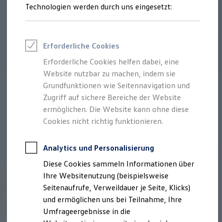
Reifenpakete
Technologien werden durch uns eingesetzt:
Leasing
Leasing-Angebote
Gebrauchtwagen Leasing
Junge Gebrauchtwagen-Leasing
Erforderliche Cookies
Elektroauto Leasing
Kleinwagen-Leasing
Erforderliche Cookies helfen dabei, eine
Leasing ohne Anzahlung
Website nutzbar zu machen, indem sie
Finanzierung
Autokredit mit Schlussrate
Grundfunktionen wie Seitennavigation und
Versicherungen und Garantien
Zugriff auf sichere Bereiche der Website
Kfz-Versicherung
ermöglichen. Die Website kann ohne diese
Restschuldversicherungen
Garantien
Cookies nicht richtig funktionieren.
Wartungsverträge
Geschäftskunden
Professional Class bei Volkswagen
Analytics und Personalisierung
Großkunden
Diese Cookies sammeln Informationen über
Behörden
Direktkunden
Ihre Websitenutzung (beispielsweise
Sonderfahrzeuge
Seitenaufrufe, Verweildauer je Seite, Klicks)
Anpfiff zum Gewinn
und ermöglichen uns bei Teilnahme, Ihre
Elektromobilität
Elektroautos
Umfrageergebnisse in die
ID. Tutorials