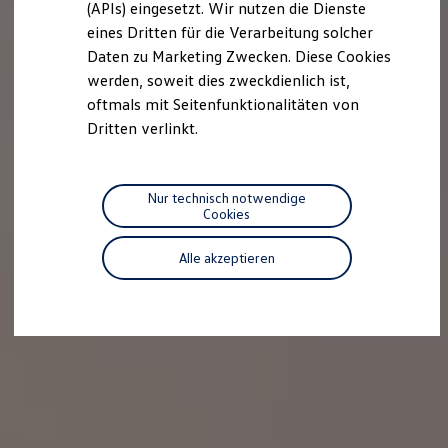
(APIs) eingesetzt. Wir nutzen die Dienste
Motorenöl und Flüssigkeiten
eines Dritten für die Verarbeitung solcher
Räder und Reifen
Pannen- und Unfallhilfe
Daten zu Marketing Zwecken. Diese Cookies
Economy Service
werden, soweit dies zweckdienlich ist,
Volkswagen Teile
oftmals mit Seitenfunktionalitäten von
Zubehör
Modellspezifisches Zubehör
Dritten verlinkt.
Schutz und Pflege
Transport
Entertainment und Elektronik
Individualisieren
Nur technisch notwendige
Wallbox und Ladekabel
Cookies
Digitale Extras
Dienste für Ihr Modell finden
Alle akzeptieren
Volkswagen Apps, Login und Shop
Handy und Fahrzeug verbinden
Updates für Software, Karten und Radio
Über Ihr Auto
Vorgängermodelle
Kundeninformationen
Volkswagen Kundenbetreuung
Warn- und Kontrollleuchten
Assistenzsysteme
Digitale Betriebsanleitung
Live Beratung