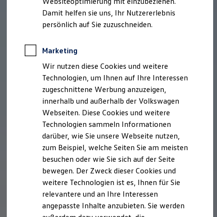
Websiteoptimierung mit einzubeziehen.
Elektrofahrzeugkonzepte
Damit helfen sie uns, Ihr Nutzererlebnis
ID. EVERY1
Reichweite
persönlich auf Sie zuzuschneiden.
Reichweite der ID. Modelle
Reichweite im Winter
Rekuperation
Marketing
Laden
Wir nutzen diese Cookies und weitere
Laden unterwegs
Laden Zuhause
Technologien, um Ihnen auf Ihre Interessen
Ladestationen finden
zugeschnittene Werbung anzuzeigen,
Ladezeitensimulator
innerhalb und außerhalb der Volkswagen
Batterie
Sicherheit
Webseiten. Diese Cookies und weitere
Garantie und Lebensdauer
Technologien sammeln Informationen
Nachhaltigkeit
darüber, wie Sie unsere Webseite nutzen,
Technologie
Kosten und Kauf
zum Beispiel, welche Seiten Sie am meisten
Verbrauchskosten
besuchen oder wie Sie sich auf der Seite
Kaufoptionen
bewegen. Der Zweck dieser Cookies und
E-Auto-Förderung
Software und Konnektivität
weitere Technologien ist es, Ihnen für Sie
Die ID. Software 6
relevantere und an Ihre Interessen
ID. Software Versionen und Updates
angepasste Inhalte anzubieten. Sie werden
Digitale Extras
Schnittstellen zu Ihrem ID.