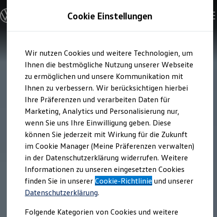
Modelle und Konfigurator
Cookie Einstellungen
Konfigurator
Modelle vergleichen
Konfiguration laden
Zum
Zum
Autosuche
Wir nutzen Cookies und weitere Technologien, um
Hauptinhalt
Footer
Elektroautos
springen
springen
Ihnen die bestmögliche Nutzung unserer Webseite
ENERGY Sondermodelle
Nutzfahrzeuge
zu ermöglichen und unsere Kommunikation mit
SUV und CUV
Ihnen zu verbessern. Wir berücksichtigen hierbei
Familienautos
Ihre Präferenzen und verarbeiten Daten für
Kombis
Kompaktwagen
Marketing, Analytics und Personalisierung nur,
Sportwagen
wenn Sie uns Ihre Einwilligung geben. Diese
Schnell verfügbare Fahrzeuge
Angebote und Produkte
können Sie jederzeit mit Wirkung für die Zukunft
Aktuelle Angebote
im Cookie Manager (Meine Präferenzen verwalten)
E-Auto-Förderung
in der Datenschutzerklärung widerrufen. Weitere
Volkswagen Marktplatz
Informationen zu unseren eingesetzten Cookies
Die ENERGY Sondermodelle
Junge Gebrauchtwagen und Gebrauchtwagen
finden Sie in unserer
Cookie-Richtlinie
und unserer
Volkswagen Zertifizierte Gebrauchtwagen
Datenschutzerklärung
.
Elektromobilität bei Gebrauchtwagen
Zubehör- und Serviceangebote
Folgende Kategorien von Cookies und weitere
Saisonangebote