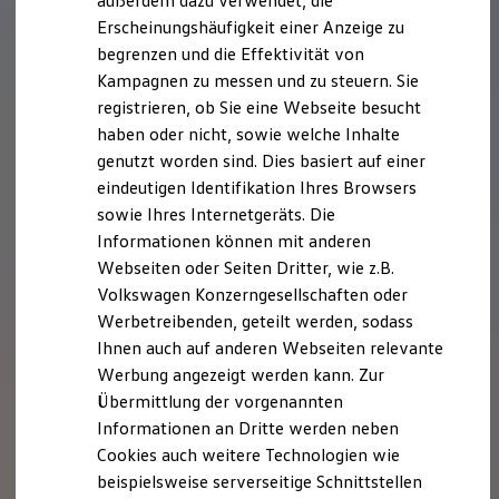
außerdem dazu verwendet, die
Hybridautos
Erscheinungshäufigkeit einer Anzeige zu
Marke und Erlebnis
begrenzen und die Effektivität von
Volkswagen R und R Experience
R-Modelle
Kampagnen zu messen und zu steuern. Sie
R Experience
registrieren, ob Sie eine Webseite besucht
Driving Experience
haben oder nicht, sowie welche Inhalte
Volkswagen entdecken
Werkbesichtigung
genutzt worden sind. Dies basiert auf einer
Factory visit
eindeutigen Identifikation Ihres Browsers
Lifestyle Shop
sowie Ihres Internetgeräts. Die
T-Roc Kollektion
Golf Kollektion
Informationen können mit anderen
ID. Kollektion
Webseiten oder Seiten Dritter, wie z.B.
Volkswagen Kollektion
Volkswagen Konzerngesellschaften oder
R-Kollektion
GTI Kollektion
Werbetreibenden, geteilt werden, sodass
Fußball Drop
Ihnen auch auf anderen Webseiten relevante
we drive football
Werbung angezeigt werden kann. Zur
#wedriveproud
Besitzer und Service
Übermittlung der vorgenannten
myVolkswagen
Informationen an Dritte werden neben
Software Updates
Cookies auch weitere Technologien wie
Service und Ersatzteile
Inspektion und HU/AU
beispielsweise serverseitige Schnittstellen
Reparaturen und Checks