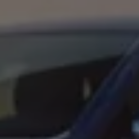
Magazin
Lifestyle
Transport
Familie
Elektromobilität
Volkswagen R
Pannen- und Unfallhilfe
Volkswagen Kundenbetreuung