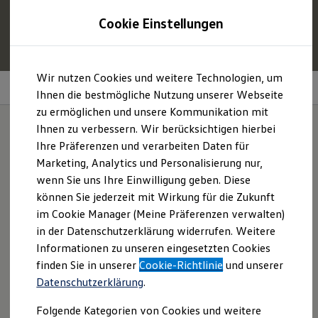
1
Profitieren Sie von bis zu
6.000 €
Cookie Einstellungen
E‑Auto‑Förderung für neue
Volkswagen
ID. oder
Hybridmodelle.
Zum
Zum
Mehr zur
E‑Auto
-Förderung
Wir nutzen Cookies und weitere Technologien, um
Hauptinhalt
Footer
Android
Auto und Apple
CarPlay
springen
springen
Ihnen die bestmögliche Nutzung unserer Webseite
zu ermöglichen und unsere Kommunikation mit
Modelle und Konfigurator
Konfigurator
Ihnen zu verbessern. Wir berücksichtigen hierbei
Modelle vergleichen
Ihre Präferenzen und verarbeiten Daten für
Konfiguration laden
Spiegeln Sie Ihre
Marketing, Analytics und Personalisierung nur,
Autosuche
Elektroautos
wenn Sie uns Ihre Einwilligung geben. Diese
Smartphone-Apps.
ENERGY Sondermodelle
können Sie jederzeit mit Wirkung für die Zukunft
Nutzfahrzeuge
im Cookie Manager (Meine Präferenzen verwalten)
SUV und CUV
Familienautos
in der Datenschutzerklärung widerrufen. Weitere
Kombis
Informationen zu unseren eingesetzten Cookies
Kompaktwagen
finden Sie in unserer
Cookie-Richtlinie
und unserer
Sportwagen
Schnell verfügbare Fahrzeuge
Datenschutzerklärung
.
Angebote und Produkte
Aktuelle Angebote
Folgende Kategorien von Cookies und weitere
E-Auto-Förderung