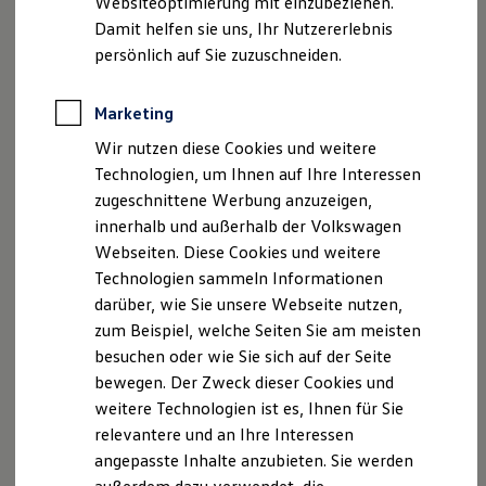
Websiteoptimierung mit einzubeziehen.
Produktsicherheitsinformationen
Vertrag Widerrufen
Behörden
Damit helfen sie uns, Ihr Nutzererlebnis
Direktkunden
persönlich auf Sie zuzuschneiden.
Sonderfahrzeuge
Anpfiff zum Gewinn
Disclaimer von Volkswagen AG
Elektromobilität
Marketing
Elektroautos
2.
App‑Connect
ermöglicht grundsätzlich die Nutzung der
ID. Tutorials
Wir nutzen diese Cookies und weitere
Technologien Apple
CarPlay
und
Android
Auto. Die beiden
Elektrofahrzeugkonzepte
Technologien, um Ihnen auf Ihre Interessen
Technologien liegen in der Verantwortlichkeit von Apple und
ID. EVERY1
Reichweite
Google wodurch die
Volkswagen
AG keinen Einfluss auf die
zugeschnittene Werbung anzuzeigen,
Reichweite der ID. Modelle
länderspezifische Verfügbarkeit von Apple
CarPlay
und
innerhalb und außerhalb der Volkswagen
Reichweite im Winter
Android
Auto hat und somit die Disponibilität der jeweiligen
Webseiten. Diese Cookies und weitere
Rekuperation
Technologie länderabhängig unterschiedlich ausfallen kann. Die
Laden
Technologien sammeln Informationen
Verfügbarkeit von Apple
CarPlay
kann unter
Laden unterwegs
darüber, wie Sie unsere Webseite nutzen,
https://www.apple.com/de/ios/feature-availability/#apple-
Laden Zuhause
zum Beispiel, welche Seiten Sie am meisten
Ladestationen finden
carplay
Ladezeitensimulator
besuchen oder wie Sie sich auf der Seite
und die für
Android
Auto unter
Batterie
https://www.android.com/intl/de_de/auto/
in Erfahrung
bewegen. Der Zweck dieser Cookies und
Sicherheit
gebracht werden. Die Funktionen können während der
weitere Technologien ist es, Ihnen für Sie
Garantie und Lebensdauer
Vertragslaufzeit inhaltlichen Änderungen unterliegen, bzw.
Nachhaltigkeit
relevantere und an Ihre Interessen
eingestellt werden. Um Ablenkung zu vermeiden, lassen sich
Technologie
angepasste Inhalte anzubieten. Sie werden
Kosten und Kauf
während der Fahrt nur zertifizierte Apps starten. Bitte