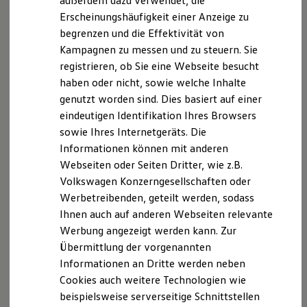
außerdem dazu verwendet, die
Verbrauchskosten
berücksichtigen Sie in diesem Zusammenhang auch, dass
Kaufoptionen
Erscheinungshäufigkeit einer Anzeige zu
manche Apps nicht für jede der zwei Technologien angeboten
E-Auto-Förderung
begrenzen und die Effektivität von
werden.
Software und Konnektivität
Informationen zur Kompatibilität von Smartphones finden Sie
Kampagnen zu messen und zu steuern. Sie
Die ID. Software 6
für Apple
CarPlay
unter
https://apple.com/de/ios/carplay/
, für
ID. Software Versionen und Updates
registrieren, ob Sie eine Webseite besucht
Digitale Extras
Android
Auto unter
https://android.com/intl/de_de/auto/
.
haben oder nicht, sowie welche Inhalte
Schnittstellen zu Ihrem ID.
Apple
CarPlay
ist eine Marke von Apple Inc.
Android
Auto ist
genutzt worden sind. Dies basiert auf einer
Hybridautos
eine Marke von Google LLC.
Marke und Erlebnis
eindeutigen Identifikation Ihres Browsers
Volkswagen R und R Experience
Die in dieser Darstellung gezeigten Fahrzeuge und
sowie Ihres Internetgeräts. Die
R-Modelle
Ausstattungen können in einzelnen Details vom aktuellen
Informationen können mit anderen
R Experience
deutschen Lieferprogramm abweichen. Abgebildet sind
Driving Experience
Webseiten oder Seiten Dritter, wie z.B.
teilweise Sonderausstattungen der Fahrzeuge gegen
Volkswagen entdecken
Volkswagen Konzerngesellschaften oder
Mehrpreis.
Werkbesichtigung
Werbetreibenden, geteilt werden, sodass
Factory visit
Bitte beachten Sie auch unseren Konfigurator für eine
Lifestyle Shop
Ihnen auch auf anderen Webseiten relevante
Übersicht der aktuell verfügbaren Modelle und Ausstattungen.
T-Roc Kollektion
Werbung angezeigt werden kann. Zur
Golf Kollektion
Die angegebenen Verbrauchs- und Emissionswerte beziehen
Übermittlung der vorgenannten
ID. Kollektion
sich nicht auf ein einzelnes Fahrzeug und sind nicht Bestandteil
Volkswagen Kollektion
Informationen an Dritte werden neben
des Angebots, sondern dienen allein Vergleichszwecken
R-Kollektion
Cookies auch weitere Technologien wie
zwischen den verschiedenen Fahrzeugtypen.
GTI Kollektion
Zusatzausstattungen und
Zubehör
(Anbauteile, Reifenformat
beispielsweise serverseitige Schnittstellen
Fußball Drop