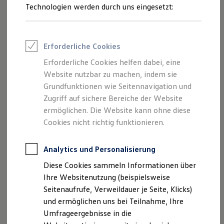
Technologien werden durch uns eingesetzt:
Volkswagen Marktplatz
Die ENERGY Sondermodelle
Junge Gebrauchtwagen und Gebrauchtwagen
Volkswagen Zertifizierte Gebrauchtwagen
1
Elektromobilität bei Gebrauchtwagen
Erforderliche Cookies
Zubehör- und Serviceangebote
Saisonangebote
Erforderliche Cookies helfen dabei, eine
Musik streamen, telefonieren oder auf
Reifenpakete
Website nutzbar zu machen, indem sie
Leasing
2
Navigationsfunktionen zugreifen: Mit
App‑Connect
Grundfunktionen wie Seitennavigation und
Leasing-Angebote
nutzen Sie Ihre gewohnten Smartphone-Apps direkt über
Gebrauchtwagen Leasing
Zugriff auf sichere Bereiche der Website
Junge Gebrauchtwagen-Leasing
das Fahrzeugdisplay.
ermöglichen. Die Website kann ohne diese
Elektroauto Leasing
Cookies nicht richtig funktionieren.
Kleinwagen-Leasing
Mehr zu
App‑Connect
Leasing ohne Anzahlung
Finanzierung
Analytics und Personalisierung
Autokredit mit Schlussrate
Versicherungen und Garantien
Diese Cookies sammeln Informationen über
Kfz-Versicherung
Ihre Websitenutzung (beispielsweise
Restschuldversicherungen
Impressum
Nutzungsbedingungen
Garantien
Seitenaufrufe, Verweildauer je Seite, Klicks)
Datenschutzerklärungen
Cookie-Richtlinie
Wartungsverträge
und ermöglichen uns bei Teilnahme, Ihre
Lizenzhinweise Dritter
Geschäftskunden
Umfrageergebnisse in die
Professional Class bei Volkswagen
Angaben zum Digital Services Act (DSA)
EU Data Act
Großkunden