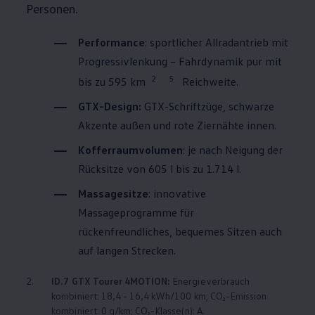
Personen.
Performance
: sportlicher Allradantrieb mit
Progressivlenkung – Fahrdynamik pur mit
2
5
bis zu 595 km
Reichweite.
GTX-Design:
GTX-Schriftzüge, schwarze
Akzente außen und rote Ziernähte innen.
Kofferraumvolumen
: je nach Neigung der
Rücksitze von 605 l bis zu 1.714 l.
Massagesitze
: innovative
Massageprogramme für
rückenfreundliches, bequemes Sitzen auch
auf langen Strecken.
2.
ID.7 GTX Tourer
4MOTION
:
Energieverbrauch
kombiniert: 18,4 - 16,4 kWh/100 km; CO₂-Emission
kombiniert: 0 g/km; CO₂-Klasse(n): A.