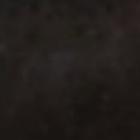
Über Ihr Auto
Vorgängermodelle
Kundeninformationen
Volkswagen Kundenbetreuung
Warn- und Kontrollleuchten
Assistenzsysteme
Digitale Betriebsanleitung
Live Beratung
Magazin
Lifestyle
Transport
Familie
Elektromobilität
Volkswagen R
Pannen- und Unfallhilfe
Volkswagen Kundenbetreuung