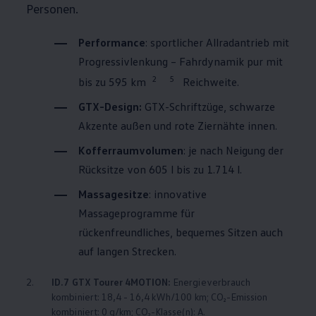
Personen.
Performance
: sportlicher Allradantrieb mit
Progressivlenkung – Fahrdynamik pur mit
2
5
bis zu 595 km
Reichweite.
GTX-Design:
GTX-Schriftzüge, schwarze
Akzente außen und rote Ziernähte innen.
Kofferraumvolumen
: je nach Neigung der
Rücksitze von 605 l bis zu 1.714 l.
Massagesitze
: innovative
Massageprogramme für
rückenfreundliches, bequemes Sitzen auch
auf langen Strecken.
2.
ID.7 GTX Tourer
4MOTION
:
Energieverbrauch
kombiniert: 18,4 - 16,4 kWh/100 km; CO₂-Emission
kombiniert: 0 g/km; CO₂-Klasse(n): A.