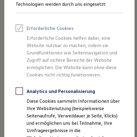
Technologien werden durch uns eingesetzt:
Volkswagen Marktplatz
Die ENERGY Sondermodelle
Junge Gebrauchtwagen und Gebrauchtwagen
Volkswagen Zertifizierte Gebrauchtwagen
2
1
Elektromobilität bei Gebrauchtwagen
Erforderliche Cookies
Zubehör- und Serviceangebote
Saisonangebote
Erforderliche Cookies helfen dabei, eine
Erweitern Sie die Ausstattung Ihres
Volkswagen
auch nach
Reifenpakete
Website nutzbar zu machen, indem sie
Leasing
dem Fahrzeugkauf. Viele nützliche
Funktionen
lassen sich
Grundfunktionen wie Seitennavigation und
Leasing-Angebote
3
als
Upgrade
flexibel
nachträglich freischalten
.
Gebrauchtwagen Leasing
Zugriff auf sichere Bereiche der Website
Junge Gebrauchtwagen-Leasing
ermöglichen. Die Website kann ohne diese
Elektroauto Leasing
Das konkret verfügbare Angebot kann im In-Car Shop,
Cookies nicht richtig funktionieren.
Kleinwagen-Leasing
Volkswagen
Connect
Shop und in der
Volkswagen
Leasing ohne Anzahlung
Finanzierung
App eingesehen werden.
Analytics und Personalisierung
Autokredit mit Schlussrate
Versicherungen und Garantien
Diese Cookies sammeln Informationen über
Mehr zu Digitalen Extras
Kfz-Versicherung
Ihre Websitenutzung (beispielsweise
Restschuldversicherungen
Garantien
Seitenaufrufe, Verweildauer je Seite, Klicks)
Wartungsverträge
und ermöglichen uns bei Teilnahme, Ihre
Geschäftskunden
Umfrageergebnisse in die
Professional Class bei Volkswagen
Impressum
Nutzungsbedingungen
Großkunden