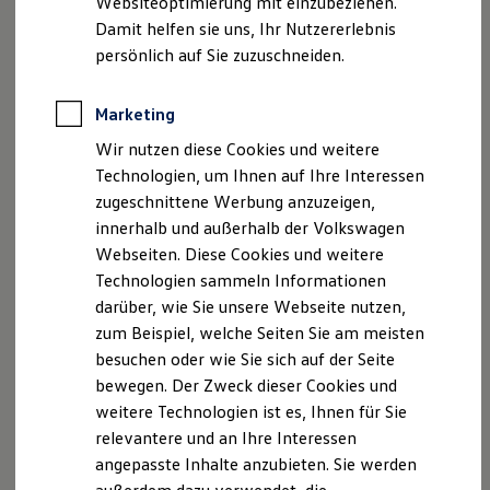
Websiteoptimierung mit einzubeziehen.
Datenschutzerklärungen
Cookie-Richtlinie
Behörden
Damit helfen sie uns, Ihr Nutzererlebnis
Lizenzhinweise Dritter
Direktkunden
persönlich auf Sie zuzuschneiden.
Sonderfahrzeuge
Angaben zum Digital Services Act (DSA)
EU Data Act
Anpfiff zum Gewinn
Produktsicherheitsinformationen
Vertrag Widerrufen
Elektromobilität
Marketing
Elektroautos
ID. Tutorials
Wir nutzen diese Cookies und weitere
Elektrofahrzeugkonzepte
Disclaimer von Volkswagen AG
Technologien, um Ihnen auf Ihre Interessen
ID. EVERY1
Reichweite
zugeschnittene Werbung anzuzeigen,
1.
Abbildung kann je nach Software-Version vom
Reichweite der ID. Modelle
innerhalb und außerhalb der Volkswagen
Auslieferungsstand abweichen.
Reichweite im Winter
Webseiten. Diese Cookies und weitere
Rekuperation
3.
Für den Erwerb von Upgrades benötigen Sie ein
Volkswagen
Laden
Technologien sammeln Informationen
ID Benutzerkonto, einen gültigen VW
Connect
/ We
Connect
Laden unterwegs
darüber, wie Sie unsere Webseite nutzen,
Vertrag und Ihre Verifizierung als Hauptnutzer, das bedeutet
Laden Zuhause
zum Beispiel, welche Seiten Sie am meisten
Ladestationen finden
die Verknüpfung Ihres Benutzerkontos mit dem konkreten
Ladezeitensimulator
besuchen oder wie Sie sich auf der Seite
Fahrzeug. Weiterhin ist es erforderlich, dass das Fahrzeug
Batterie
über die für das jeweilige
Upgrade
erforderliche technische
bewegen. Der Zweck dieser Cookies und
Sicherheit
Funktion, Hardware und Software verfügt. Die Verfügbarkeit
weitere Technologien ist es, Ihnen für Sie
Garantie und Lebensdauer
von Upgrades kann ebenfalls abhängig von Modelljahr und
Nachhaltigkeit
relevantere und an Ihre Interessen
Produktionsdatum sein. Die für das jeweilige Fahrzeug
Technologie
angepasste Inhalte anzubieten. Sie werden
Kosten und Kauf
erhältlichen Upgrades können durch den Hauptnutzer