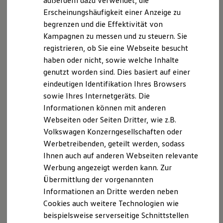
außerdem dazu verwendet, die
Verbrauchskosten
modellabhängig im In-Car Shop des Infotainment-Systems
Kaufoptionen
Erscheinungshäufigkeit einer Anzeige zu
oder im
Volkswagen
Connect
Shop unter
E-Auto-Förderung
begrenzen und die Effektivität von
connect-shop.volkswagen.com
eingesehen werden.
Software und Konnektivität
Kostenpflichtige Artikel können im In-Car Shop und / oder
Kampagnen zu messen und zu steuern. Sie
Die ID. Software 6
im
Volkswagen
Connect
Shop, mit den aktuell dort einsehbaren
ID. Software Versionen und Updates
registrieren, ob Sie eine Webseite besucht
Digitale Extras
und verfügbaren Zahlungsmitteln, erworben werden. Die
haben oder nicht, sowie welche Inhalte
Schnittstellen zu Ihrem ID.
Verfügbarkeit von Upgrades-Funktionen kann zwischen
genutzt worden sind. Dies basiert auf einer
Hybridautos
Webshop und In-Car Shop abweichen. Ihr
Volkswagen
Partner
Marke und Erlebnis
eindeutigen Identifikation Ihres Browsers
berät Sie ebenfalls gerne bei Fragen zu Upgrades und deren
Volkswagen R und R Experience
sowie Ihres Internetgeräts. Die
Verfügbarkeit. Erworbene und aktivierte Upgrades verbleiben
R-Modelle
Informationen können mit anderen
für die Dauer des Aktivierungszeitraums im Fahrzeug, sind
R Experience
Driving Experience
durch alle Fahrer nutzbar und nicht auf andere Fahrzeuge
Webseiten oder Seiten Dritter, wie z.B.
Volkswagen entdecken
übertragbar.
Volkswagen Konzerngesellschaften oder
Werkbesichtigung
Werbetreibenden, geteilt werden, sodass
Factory visit
Die in dieser Darstellung gezeigten Fahrzeuge und
Lifestyle Shop
Ihnen auch auf anderen Webseiten relevante
Ausstattungen können in einzelnen Details vom aktuellen
T-Roc Kollektion
deutschen Lieferprogramm abweichen. Abgebildet sind
Werbung angezeigt werden kann. Zur
Golf Kollektion
teilweise Sonderausstattungen der Fahrzeuge gegen
Übermittlung der vorgenannten
ID. Kollektion
Mehrpreis.
Volkswagen Kollektion
Informationen an Dritte werden neben
Bitte beachten Sie auch unseren Konfigurator für eine
R-Kollektion
Cookies auch weitere Technologien wie
GTI Kollektion
Übersicht der aktuell verfügbaren Modelle und Ausstattungen.
beispielsweise serverseitige Schnittstellen
Fußball Drop