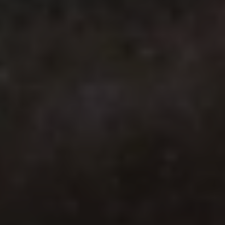
Über Ihr Auto
Vorgängermodelle
Kundeninformationen
Volkswagen Kundenbetreuung
Warn- und Kontrollleuchten
Assistenzsysteme
Digitale Betriebsanleitung
Live Beratung
Magazin
Lifestyle
Transport
Familie
Elektromobilität
Volkswagen R
Pannen- und Unfallhilfe
Volkswagen Kundenbetreuung