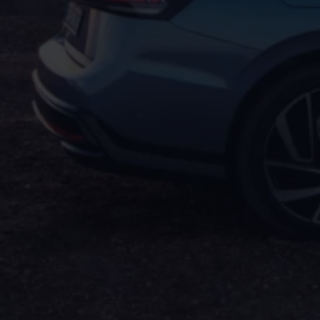
Service und Ersatzteile
Inspektion und HU/AU
Reparaturen und Checks
Motorenöl und Flüssigkeiten
Räder und Reifen
Pannen- und Unfallhilfe
Economy Service
Volkswagen Teile
Zubehör
Modellspezifisches Zubehör
Schutz und Pflege
Transport
Entertainment und Elektronik
Individualisieren
Wallbox und Ladekabel
Digitale Extras
Dienste für Ihr Modell finden
Volkswagen Apps, Login und Shop
Handy und Fahrzeug verbinden
Updates für Software, Karten und Radio
Über Ihr Auto
Vorgängermodelle
Kundeninformationen
Volkswagen Kundenbetreuung
Warn- und Kontrollleuchten