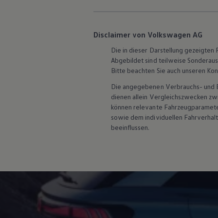
ID. Software Versionen und Updates
Digitale Extras
Schnittstellen zu Ihrem ID.
Hybridautos
Disclaimer von Volkswagen AG
Marke und Erlebnis
Volkswagen R und R Experience
Die in dieser Darstellung gezeigte
R-Modelle
Abgebildet sind teilweise Sonderau
R Experience
Bitte beachten Sie auch unseren Kon
Driving Experience
Volkswagen entdecken
Die angegebenen Verbrauchs- und Emi
Werkbesichtigung
dienen allein Vergleichszwecken z
Factory visit
können relevante Fahrzeugparamete
Lifestyle Shop
sowie dem individuellen Fahrverhal
T-Roc Kollektion
Golf Kollektion
beeinflussen.
ID. Kollektion
Volkswagen Kollektion
R-Kollektion
GTI Kollektion
Fußball Drop
we drive football
#wedriveproud
Besitzer und Service
myVolkswagen
Software Updates