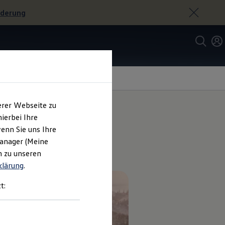
rderung
erer Webseite zu
ierbei Ihre
enn Sie uns Ihre
hwarz.
Manager (Meine
n zu unseren
klärung
.
t: