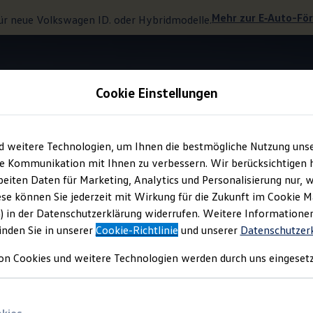
Mehr zur
E‑Auto
-Fö
ür neue
Volkswagen
ID. oder Hybridmodelle.
Cookie Einstellungen
Design-Paket „Black Style“
d weitere Technologien, um Ihnen die bestmögliche Nutzung uns
e Kommunikation mit Ihnen zu verbessern. Wir berücksichtigen h
eiten Daten für Marketing, Analytics und Personalisierung nur, w
zente in zeitlosem Sc
ese können Sie jederzeit mit Wirkung für die Zukunft im Cookie 
) in der Datenschutzerklärung widerrufen. Weitere Informatione
inden Sie in unserer
Cookie-Richtlinie
und unserer
Datenschutzer
on Cookies und weitere Technologien werden durch uns eingesetz