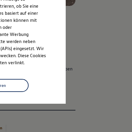
rieren, ob Sie eine
s basiert auf einer
ationen können mit
n oder
evante Werbung
itte werden neben
(APIs) eingesetzt. Wir
 Zwecken. Diese Cookies
hglanzelementen an der
ten verlinkt.
ftzug, schwarze Außenspiegelkappen
„Bergen“ unterstreichen den
eren
en