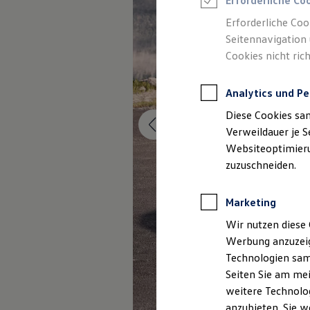
Erforderliche Co
Elektromobilität bei Gebrauchtwagen
Zubehör- und Serviceangebote
Erforderliche Coo
Saisonangebote
Seitennavigation 
Reifenpakete
Leasing
Cookies nicht rich
Leasing-Angebote
Gebrauchtwagen Leasing
Junge Gebrauchtwagen-Leasing
Analytics und Pe
Elektroauto Leasing
Diese Cookies sa
Kleinwagen-Leasing
Leasing ohne Anzahlung
Verweildauer je S
Finanzierung
Websiteoptimierun
Autokredit mit Schlussrate
zuzuschneiden.
Versicherungen und Garantien
Kfz-Versicherung
Restschuldversicherungen
Marketing
Garantien
Wartungsverträge
Wir nutzen diese 
Geschäftskunden
Professional Class bei Volkswagen
Werbung anzuzeig
Großkunden
Technologien sam
Behörden
Seiten Sie am mei
Direktkunden
Sonderfahrzeuge
weitere Technolog
Anpfiff zum Gewinn
anzubieten. Sie w