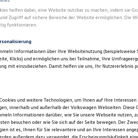
okies
kies helfen dabei, eine Website nutzbar zu machen, indem sie G
und Zugriff auf sichere Bereiche der Website ermöglichen. Die W
tig funktionieren.
rsonalisierung
mmeln Informationen über Ihre Websitenutzung (beispielsweise S
eite, Klicks) und ermöglichen uns bei Teilnahme, Ihre Umfrageerge
g mit einzubeziehen. Damit helfen sie uns, Ihr Nutzererlebnis pe
Cookies und weitere Technologien, um Ihnen auf Ihre Interessen
en, innerhalb und außerhalb der Volkswagen Webseiten. Diese C
meln Informationen darüber, wie Sie unsere Webseite nutzen, zu
sten besuchen oder wie Sie sich auf der Seite bewegen. Der Zwec
ien ist es, Ihnen für Sie relevantere und an Ihre Interessen ange
erden außerdem dazu verwendet, die Erscheinungshäufigkeit eine