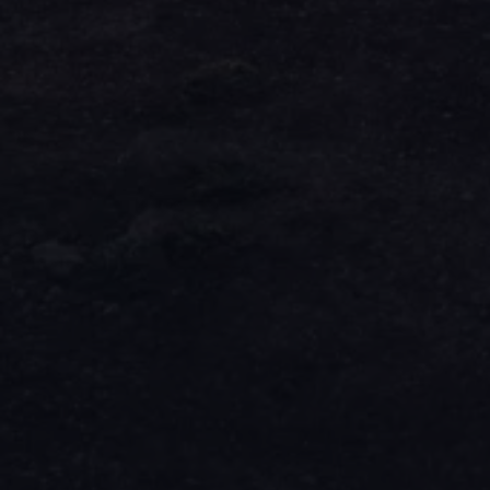
Assistenzsysteme
Digitale Betriebsanleitung
Live Beratung
Magazin
Lifestyle
Transport
Familie
Elektromobilität
Volkswagen R
Pannen- und Unfallhilfe
Volkswagen Kundenbetreuung