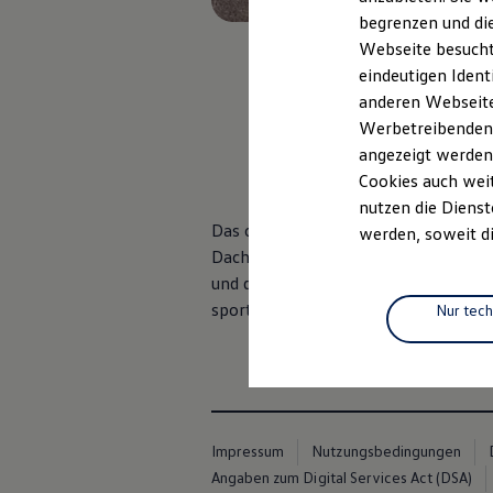
Elektromobilität
begrenzen und die
Elektroautos
ID. Tutorials
Webseite besucht 
Elektrofahrzeugkonzepte
eindeutigen Ident
ID. EVERY1
anderen Webseiten
Reichweite
Reichweite der ID. Modelle
Werbetreibenden,
, 1 von 3
, 2 vo
Reichweite im Winter
angezeigt werden
Rekuperation
Cookies auch weit
Laden
Laden unterwegs
nutzen die Dienst
Laden Zuhause
Das optionale Design-Paket „Black S
werden, soweit di
Ladestationen finden
Dachrahmenleiste und abgedunkelten
Ladezeitensimulator
und das schwarze Dach ergänzen das 
Batterie
Sicherheit
sportlichen Charakter des Fahrzeugs.
Nur tec
Garantie und Lebensdauer
Nachhaltigkeit
Technologie
Kosten und Kauf
Verbrauchskosten
Kaufoptionen
E-Auto-Förderung
Impressum
Nutzungsbedingungen
Software und Konnektivität
Angaben zum Digital Services Act (DSA)
Die ID. Software 6