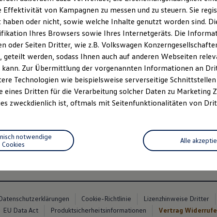
 Effektivität von Kampagnen zu messen und zu steuern. Sie regist
haben oder nicht, sowie welche Inhalte genutzt worden sind. Die
ifikation Ihres Browsers sowie Ihres Internetgeräts. Die Inform
 oder Seiten Dritter, wie z.B. Volkswagen Konzerngesellschafte
 geteilt werden, sodass Ihnen auch auf anderen Webseiten rel
n 3
, 3 von 3
 kann. Zur Übermittlung der vorgenannten Informationen an Dr
ere Technologien wie beispielsweise serverseitige Schnittstellen 
e eines Dritten für die Verarbeitung solcher Daten zu Marketing
tyle“ des
ID.7 Tourer
verleiht Ihrem Fahrzeug mit schwarzen Hoc
es zweckdienlich ist, oftmals mit Seitenfunktionalitäten von Drit
 Scheiben einen markanten Look. Der neue schwarze ID.7 Schri
elegante Auftreten des Fahrzeugs. Die 19-Zoll-Leichmetallfelge 
hnisch notwendige
Alle akzepti
Cookies
Datenschutzerklärungen
Cookie-Richtlinie
Lizenzhinweise Dritter
EU Data Act
Produktsicherheitsinformationen
Vertrag Widerruf