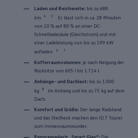
Laden und Reichweite:
bis zu 688
4
5
km
. Er lässt sich in ca. 28 Minuten
von 10 % auf 80 % an einer DC-
Schnellladesäule (Gleichstrom) und mit
einer Ladeleistung von bis zu 199 kW
6
7
aufladen.
Kofferraumvolumen:
je nach Neigung der
Rücksitze von 605 l bis 1.714 l.
Anhänge- und Dachlast:
bis zu 1.000
8
kg
im Anhang und bis zu 75 kg auf dem
Dach.
Komfort und Größe:
Der lange Radstand
und das Steilheck machen den
ID.7 Tourer
zum Innnenraumwunder.
Panoramadach „Smart Glas“:
Die