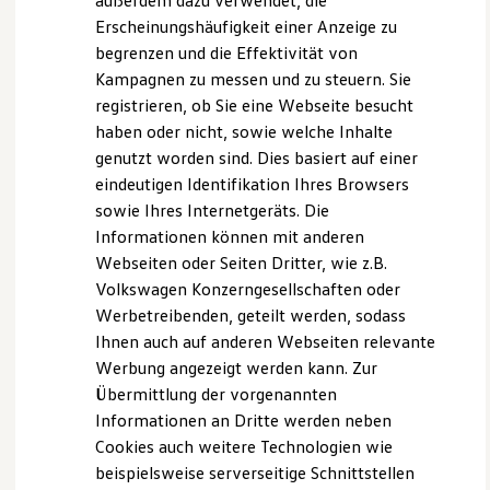
außerdem dazu verwendet, die
Verbrauchskosten
beheizen zu können.
Kaufoptionen
Erscheinungshäufigkeit einer Anzeige zu
E-Auto-Förderung
begrenzen und die Effektivität von
Software und Konnektivität
Kampagnen zu messen und zu steuern. Sie
Die ID. Software 6
ID. Software Versionen und Updates
registrieren, ob Sie eine Webseite besucht
Digitale Extras
Impressum
Nutzungsbedingungen
haben oder nicht, sowie welche Inhalte
Schnittstellen zu Ihrem ID.
Datenschutzerklärungen
Cookie-Richtlinie
genutzt worden sind. Dies basiert auf einer
Hybridautos
Marke und Erlebnis
Lizenzhinweise Dritter
eindeutigen Identifikation Ihres Browsers
Volkswagen R und R Experience
Angaben zum Digital Services Act (DSA)
EU Data Act
sowie Ihres Internetgeräts. Die
R-Modelle
Produktsicherheitsinformationen
Vertrag Widerrufen
Informationen können mit anderen
R Experience
Driving Experience
Webseiten oder Seiten Dritter, wie z.B.
Volkswagen entdecken
Volkswagen Konzerngesellschaften oder
Werkbesichtigung
Werbetreibenden, geteilt werden, sodass
Factory visit
Disclaimer von Volkswagen AG
Lifestyle Shop
Ihnen auch auf anderen Webseiten relevante
3.
Abbildung kann je nach Software-Version vom
T-Roc Kollektion
Werbung angezeigt werden kann. Zur
Golf Kollektion
Auslieferungsstand abweichen.
Übermittlung der vorgenannten
ID. Kollektion
Die in dieser Darstellung gezeigten Fahrzeuge und
Volkswagen Kollektion
Informationen an Dritte werden neben
R-Kollektion
Ausstattungen können in einzelnen Details vom aktuellen
Cookies auch weitere Technologien wie
GTI Kollektion
deutschen Lieferprogramm abweichen. Abgebildet sind
beispielsweise serverseitige Schnittstellen
Fußball Drop
teilweise Sonderausstattungen der Fahrzeuge gegen