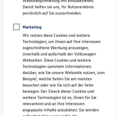
Websiteoptimierung mit einzubeziehen.
, 1 von 3
, 2 von 3
, 3 von 3
Behörden
Damit helfen sie uns, Ihr Nutzererlebnis
Direktkunden
persönlich auf Sie zuzuschneiden.
Sonderfahrzeuge
Anpfiff zum Gewinn
Die optionalen
ergoActive Premium-Sitze
verfügen über
Elektromobilität
Marketing
Elektroautos
eine dynamische Klimatisierung. Hier sind Sitzfläche und
ID. Tutorials
Sitzlehne
unabhängig voneinander beheiz- und belüftbar
.
Wir nutzen diese Cookies und weitere
Elektrofahrzeugkonzepte
Durch das Zusammenspiel dieser Funktionen kann der Sitz
Technologien, um Ihnen auf Ihre Interessen
ID. EVERY1
Reichweite
im
Automatikmodus
eigenständig Ihr ganz persönliches
zugeschnittene Werbung anzuzeigen,
Reichweite der ID. Modelle
Wohlfühlsitzklima einstellen. Wie das möglich ist? In der
innerhalb und außerhalb der Volkswagen
Reichweite im Winter
Kontaktzone zwischen Sitz und Person werden
Temperatur
Webseiten. Diese Cookies und weitere
Rekuperation
Laden
und Feuchtigkeit
gemessen, mit anderen klimarelevanten
Technologien sammeln Informationen
Laden unterwegs
Faktoren und favorisierten Einstellungen wie zum Beispiel
darüber, wie Sie unsere Webseite nutzen, zum
Laden Zuhause
„Warmer Rücken“ abgeglichen und dann Ihr individuelles
Beispiel, welche Seiten Sie am meisten
Ladestationen finden
Ladezeitensimulator
Wohlfühlklima berechnet. Zusätzlich zum Automatikmodus
besuchen oder wie Sie sich auf der Seite
Batterie
können Sie zwischen
drei Smart Climates
wählen: von heiß
bewegen. Der Zweck dieser Cookies und
Sicherheit
über trocken bis hin zu kühl.
weitere Technologien ist es, Ihnen für Sie
Garantie und Lebensdauer
Nachhaltigkeit
relevantere und an Ihre Interessen
Technologie
Auch die Passagiere auf den Außenplätzen in der zweiten
angepasste Inhalte anzubieten. Sie werden
Kosten und Kauf
Sitzreihe genießen den Komfort die Sitzflächen in drei Stufen