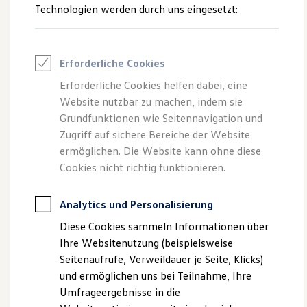
Technologien werden durch uns eingesetzt:
Volkswagen Marktplatz
--:--
Die ENERGY Sondermodelle
1
Verbleibende Zeit, --:--
Junge Gebrauchtwagen und Gebrauchtwagen
Volkswagen Zertifizierte Gebrauchtwagen
Elektromobilität bei Gebrauchtwagen
Erforderliche Cookies
Zubehör- und Serviceangebote
Saisonangebote
Erforderliche Cookies helfen dabei, eine
Reifenpakete
Website nutzbar zu machen, indem sie
Leasing
Grundfunktionen wie Seitennavigation und
Leasing-Angebote
Gebrauchtwagen Leasing
Zugriff auf sichere Bereiche der Website
Junge Gebrauchtwagen-Leasing
ermöglichen. Die Website kann ohne diese
Elektroauto Leasing
Cookies nicht richtig funktionieren.
Kleinwagen-Leasing
Leasing ohne Anzahlung
Finanzierung
Analytics und Personalisierung
Autokredit mit Schlussrate
Versicherungen und Garantien
Diese Cookies sammeln Informationen über
Kfz-Versicherung
Ihre Websitenutzung (beispielsweise
Restschuldversicherungen
Garantien
Seitenaufrufe, Verweildauer je Seite, Klicks)
Wartungsverträge
und ermöglichen uns bei Teilnahme, Ihre
Geschäftskunden
Umfrageergebnisse in die
Professional Class bei Volkswagen
Großkunden