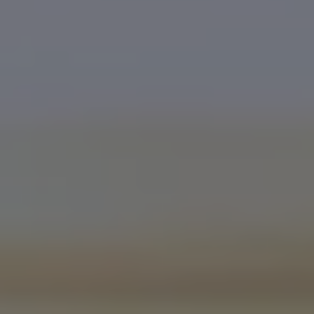
Über Ihr Auto
Vorgängermodelle
Kundeninformationen
Volkswagen Kundenbetreuung
Warn- und Kontrollleuchten
Assistenzsysteme
Digitale Betriebsanleitung
Live Beratung
Magazin
Lifestyle
Transport
Familie
Elektromobilität
Volkswagen R
Pannen- und Unfallhilfe
Volkswagen Kundenbetreuung