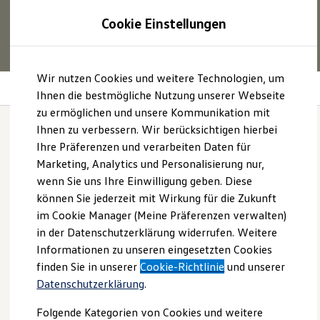
1
Profitieren Sie von bis zu
6.000 €
Cookie Einstellungen
E‑Auto‑Förderung für neue
Volkswagen
ID. oder
Hybridmodelle.
Zum
Zum
Mehr zur
E‑Auto
-Förderung
Wir nutzen Cookies und weitere Technologien, um
Hauptinhalt
Footer
Climatronic für die Sitze
springen
springen
Ihnen die bestmögliche Nutzung unserer Webseite
zu ermöglichen und unsere Kommunikation mit
Modelle und Konfigurator
Konfigurator
Ihnen zu verbessern. Wir berücksichtigen hierbei
Modelle vergleichen
Ihre Präferenzen und verarbeiten Daten für
Konfiguration laden
Intelligenter
Klimasitz.
Marketing, Analytics und Personalisierung nur,
Autosuche
Elektroautos
wenn Sie uns Ihre Einwilligung geben. Diese
ENERGY Sondermodelle
können Sie jederzeit mit Wirkung für die Zukunft
Nutzfahrzeuge
im Cookie Manager (Meine Präferenzen verwalten)
SUV und CUV
Familienautos
in der Datenschutzerklärung widerrufen. Weitere
Kombis
Informationen zu unseren eingesetzten Cookies
Kompaktwagen
finden Sie in unserer
Cookie-Richtlinie
und unserer
Sportwagen
Schnell verfügbare Fahrzeuge
Datenschutzerklärung
.
Angebote und Produkte
Aktuelle Angebote
Folgende Kategorien von Cookies und weitere
E-Auto-Förderung