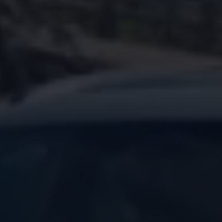
Über Ihr Auto
Vorgängermodelle
Kundeninformationen
Volkswagen Kundenbetreuung
Warn- und Kontrollleuchten
Assistenzsysteme
Digitale Betriebsanleitung
Live Beratung
Magazin
Lifestyle
Transport
Familie
Elektromobilität
Volkswagen R
Pannen- und Unfallhilfe
Volkswagen Kundenbetreuung