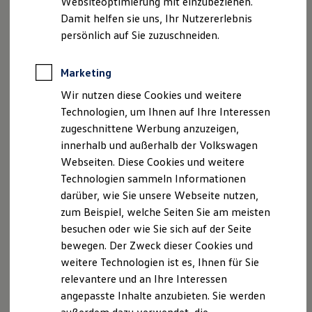
Websiteoptimierung mit einzubeziehen.
Behörden
Damit helfen sie uns, Ihr Nutzererlebnis
Direktkunden
persönlich auf Sie zuzuschneiden.
, 1 von 2
, 2 von 2
Sonderfahrzeuge
Anpfiff zum Gewinn
Elektromobilität
Marketing
Elektroautos
ID. Tutorials
Mit der optionalen Anhängevorrichtung sind – in
Wir nutzen diese Cookies und weitere
Elektrofahrzeugkonzepte
Abhängigkeit von Motorisierung und Ausstattung –
Technologien, um Ihnen auf Ihre Interessen
ID. EVERY1
2
Reichweite
Zuglasten von
bis zu 2.500 kg
möglich. Wird sie nicht
zugeschnittene Werbung anzuzeigen,
Reichweite der ID. Modelle
benötigt, kann sie einfach unter den Stoßfänger geklappt
innerhalb und außerhalb der Volkswagen
Reichweite im Winter
werden. Mit einer
Stützlast von bis zu 100 kg
eignet sie
Webseiten. Diese Cookies und weitere
Rekuperation
Laden
sich zudem hervorragend für den Transport von E-Bikes.
Technologien sammeln Informationen
Laden unterwegs
Sind Sie schonmal mit einem Anhänger rückwärts gefahren?
darüber, wie Sie unsere Webseite nutzen,
Laden Zuhause
Mit dem
Trailer Assist
wird das Rangieren einfacher: Sie
zum Beispiel, welche Seiten Sie am meisten
Ladestationen finden
Ladezeitensimulator
geben die gewünschte Fahrtrichtung des Anhängers vor. Der
besuchen oder wie Sie sich auf der Seite
Batterie
Trailer Assist übernimmt das Lenken. Sie brauchen nur noch
bewegen. Der Zweck dieser Cookies und
Sicherheit
3
4
Gas geben, bremsen und den Vorgang überwachen.
weitere Technologien ist es, Ihnen für Sie
Garantie und Lebensdauer
Nachhaltigkeit
relevantere und an Ihre Interessen
Technologie
angepasste Inhalte anzubieten. Sie werden
Kosten und Kauf