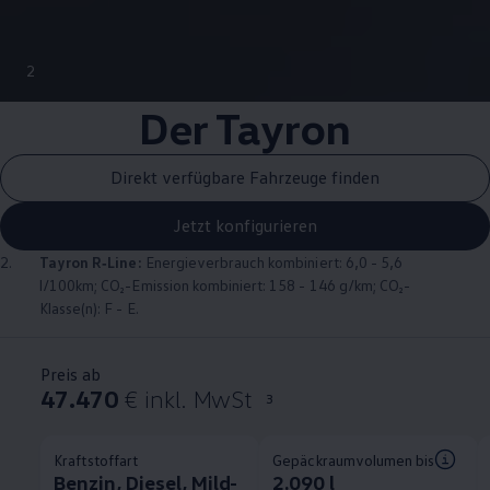
2
Der Tayron
Direkt verfügbare Fahrzeuge finden
Jetzt konfigurieren
2.
Tayron
R‑Line
:
Energieverbrauch kombiniert: 6,0 - 5,6
l/100km; CO₂-Emission kombiniert: 158 - 146 g/km; CO₂-
Klasse(n): F - E.
Preis ab
47.470
€ inkl. MwSt
3
Kraftstoffart
Gepäckraumvolumen bis
Benzin, Diesel, Mild-
2.090 l