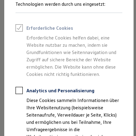
Technologien werden durch uns eingesetzt:
Volkswagen Marktplatz
Die ENERGY Sondermodelle
Junge Gebrauchtwagen und Gebrauchtwagen
Volkswagen Zertifizierte Gebrauchtwagen
Elektromobilität bei Gebrauchtwagen
Erforderliche Cookies
Zubehör- und Serviceangebote
Saisonangebote
Erforderliche Cookies helfen dabei, eine
Reifenpakete
Website nutzbar zu machen, indem sie
Leasing
Grundfunktionen wie Seitennavigation und
Leasing-Angebote
Gebrauchtwagen Leasing
Zugriff auf sichere Bereiche der Website
Junge Gebrauchtwagen-Leasing
ermöglichen. Die Website kann ohne diese
Elektroauto Leasing
Cookies nicht richtig funktionieren.
Kleinwagen-Leasing
Leasing ohne Anzahlung
Finanzierung
Analytics und Personalisierung
Autokredit mit Schlussrate
Versicherungen und Garantien
Diese Cookies sammeln Informationen über
Kfz-Versicherung
Ihre Websitenutzung (beispielsweise
Restschuldversicherungen
Garantien
Seitenaufrufe, Verweildauer je Seite, Klicks)
Wartungsverträge
und ermöglichen uns bei Teilnahme, Ihre
1
Geschäftskunden
Umfrageergebnisse in die
Professional Class bei Volkswagen
Großkunden