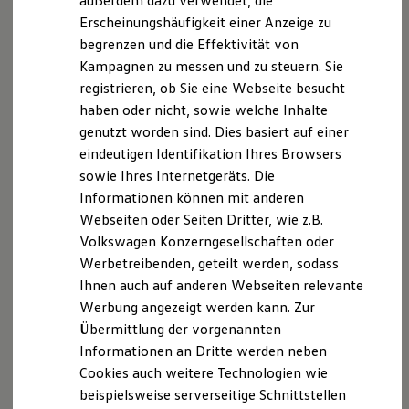
außerdem dazu verwendet, die
Verbrauchskosten
Kaufoptionen
Erscheinungshäufigkeit einer Anzeige zu
Impressum
Nutzungsbedingungen
E-Auto-Förderung
begrenzen und die Effektivität von
Datenschutzerklärungen
Cookie-Richtlinie
Software und Konnektivität
Kampagnen zu messen und zu steuern. Sie
Die ID. Software 6
Lizenzhinweise Dritter
ID. Software Versionen und Updates
registrieren, ob Sie eine Webseite besucht
Angaben zum Digital Services Act (DSA)
EU Data Act
Digitale Extras
haben oder nicht, sowie welche Inhalte
Produktsicherheitsinformationen
Vertrag Widerrufen
Schnittstellen zu Ihrem ID.
genutzt worden sind. Dies basiert auf einer
Hybridautos
Marke und Erlebnis
eindeutigen Identifikation Ihres Browsers
Volkswagen R und R Experience
sowie Ihres Internetgeräts. Die
R-Modelle
Disclaimer von Volkswagen AG
Informationen können mit anderen
R Experience
2.
Zul. Anhängelast, gebremst bei bis zu 12% Steigung, kann je
Driving Experience
Webseiten oder Seiten Dritter, wie z.B.
Volkswagen entdecken
nach gewählter Motorisierung und Ausstattung abweichen.
Volkswagen Konzerngesellschaften oder
Werkbesichtigung
Werbetreibenden, geteilt werden, sodass
3.
Im Rahmen der Grenzen des Systems.
Factory visit
Lifestyle Shop
Ihnen auch auf anderen Webseiten relevante
4.
Der Fahrer muss jederzeit bereit sein, das Assistenzsystem zu
T-Roc Kollektion
Werbung angezeigt werden kann. Zur
übersteuern und wird nicht von seiner Verantwortung
Golf Kollektion
Übermittlung der vorgenannten
ID. Kollektion
entbunden, das Fahrzeug umsichtig zu fahren.
Volkswagen Kollektion
Informationen an Dritte werden neben
Die in dieser Darstellung gezeigten Fahrzeuge und
R-Kollektion
Cookies auch weitere Technologien wie
GTI Kollektion
Ausstattungen können in einzelnen Details vom aktuellen
beispielsweise serverseitige Schnittstellen
Fußball Drop
deutschen Lieferprogramm abweichen. Abgebildet sind