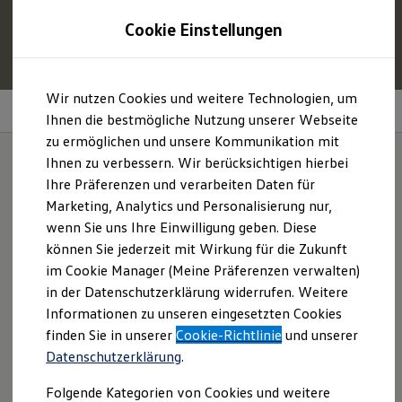
1
Profitieren Sie von bis zu
6.000 €
Cookie Einstellungen
E‑Auto‑Förderung für neue
Volkswagen
ID. oder
Hybridmodelle.
Zum
Zum
Mehr zur
E‑Auto
-Förderung
Wir nutzen Cookies und weitere Technologien, um
Hauptinhalt
Footer
Anhängevorrichtung
springen
springen
Ihnen die bestmögliche Nutzung unserer Webseite
zu ermöglichen und unsere Kommunikation mit
Modelle und Konfigurator
Konfigurator
Ihnen zu verbessern. Wir berücksichtigen hierbei
Modelle vergleichen
Ihre Präferenzen und verarbeiten Daten für
Konfiguration laden
Für alle, die mehr
Marketing, Analytics und Personalisierung nur,
Autosuche
Elektroautos
wenn Sie uns Ihre Einwilligung geben. Diese
bewegen wollen.
ENERGY Sondermodelle
können Sie jederzeit mit Wirkung für die Zukunft
Nutzfahrzeuge
im Cookie Manager (Meine Präferenzen verwalten)
SUV und CUV
Familienautos
in der Datenschutzerklärung widerrufen. Weitere
Kombis
Informationen zu unseren eingesetzten Cookies
Kompaktwagen
finden Sie in unserer
Cookie-Richtlinie
und unserer
Sportwagen
Schnell verfügbare Fahrzeuge
Datenschutzerklärung
.
Angebote und Produkte
Aktuelle Angebote
Folgende Kategorien von Cookies und weitere
E-Auto-Förderung