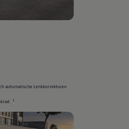
4
urch automatische Lenkkorrekturen
1
nkrad.