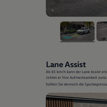
Assistenzsysteme
Digitale Betriebsanleitung
4
Live Beratung
Magazin
Lifestyle
Transport
Familie
Elektromobilität
Volkswagen R
Pannen- und Unfallhilfe
, 1 von 2
, 2 vo
Volkswagen Kundenbetreuung
Lane Assist
Ab 65 km/h kann der Lane Assist erk
richtet er Ihre Aufmerksamkeit zurüc
Sollten Sie dennoch die Spurbegrenzu