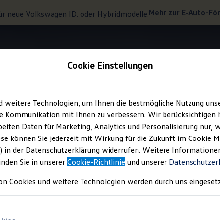
Mehr zur
E‑Auto
-Fö
ür neue
Volkswagen
ID. oder Hybridmodelle.
Cookie Einstellungen
Assistenzsyteme für mehr Sicherheit
d weitere Technologien, um Ihnen die bestmögliche Nutzung uns
e Kommunikation mit Ihnen zu verbessern. Wir berücksichtigen h
eiten Daten für Marketing, Analytics und Personalisierung nur, w
teme für mehr Sicherh
ese können Sie jederzeit mit Wirkung für die Zukunft im Cookie 
) in der Datenschutzerklärung widerrufen. Weitere Informatione
inden Sie in unserer
Cookie-Richtlinie
und unserer
Datenschutzer
on Cookies und weitere Technologien werden durch uns eingesetz
 Assist“