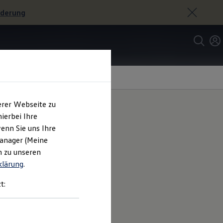
rderung
erer Webseite zu
ierbei Ihre
enn Sie uns Ihre
eit im
Manager (Meine
n zu unseren
klärung
.
t: