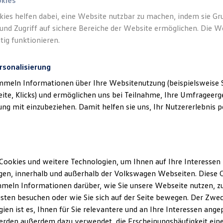
okies
kies helfen dabei, eine Website nutzbar zu machen, indem sie G
zsystem
und Zugriff auf sichere Bereiche der Website ermöglichen. Die W
tig funktionieren.
t
rsonalisierung
mmeln Informationen über Ihre Websitenutzung (beispielsweise S
nd einer Beeinträchtigung oder Notlage nicht mehr in der Lage se
eite, Klicks) und ermöglichen uns bei Teilnahme, Ihre Umfrageerge
nnen. Das System versucht zunächst, Sie zu reaktivieren. Falls di
g mit einzubeziehen. Damit helfen sie uns, Ihr Nutzererlebnis pe
 Ihr Fahrzeug zum Stehen, um potenzielle Unfälle zu vermeiden o
befinden, kann der Emergency Assist durch einen automatischen F
1
2
ort zum Stehen bringen.
Cookies und weitere Technologien, um Ihnen auf Ihre Interessen
en, innerhalb und außerhalb der Volkswagen Webseiten. Diese C
meln Informationen darüber, wie Sie unsere Webseite nutzen, zu
sten besuchen oder wie Sie sich auf der Seite bewegen. Der Zwec
ien ist es, Ihnen für Sie relevantere und an Ihre Interessen ange
erden außerdem dazu verwendet, die Erscheinungshäufigkeit eine