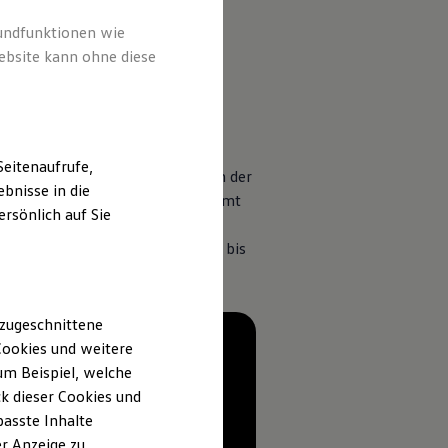
rundfunktionen wie
ebsite kann ohne diese
eitenaufrufe,
in, das Fahrzeug zu steuern, kann der
bnisse in die
es nicht erfolgreich ist, übernimmt
rsönlich auf Sie
der deren Schwere zu mindern.
ahrstreifenwechsel Ihr Fahrzeug bis
 zugeschnittene
ookies und weitere
m Beispiel, welche
k dieser Cookies und
passte Inhalte
r Anzeige zu