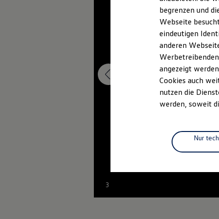
Elektromobilität
begrenzen und die
Elektroautos
ID. Tutorials
Webseite besucht 
Elektrofahrzeugkonzepte
eindeutigen Ident
ID. EVERY1
anderen Webseiten
Reichweite
Reichweite der ID. Modelle
Werbetreibenden,
Reichweite im Winter
angezeigt werden
Rekuperation
Cookies auch weit
Laden
Laden unterwegs
nutzen die Dienst
Laden Zuhause
werden, soweit di
Ladestationen finden
Ladezeitensimulator
Batterie
Sicherheit
Nur tec
Garantie und Lebensdauer
Nachhaltigkeit
Technologie
Kosten und Kauf
Verbrauchskosten
3
Kaufoptionen
E-Auto-Förderung
Software und Konnektivität
Die ID. Software 6