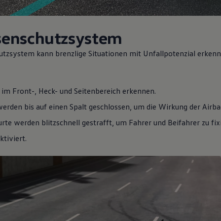
ssenschutzsystem
utzsystem kann brenzlige Situationen mit Unfallpotenzial erkenn
im Front-, Heck- und Seitenbereich erkennen.
erden bis auf einen Spalt geschlossen, um die Wirkung der Airba
rte werden blitzschnell gestrafft, um Fahrer und Beifahrer zu fix
tiviert.
Dir
Emission kombiniert: 158 - 146 g/km; CO₂-Klasse(n): F - E.