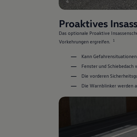
4
Proaktives Insa
Das optionale Proaktive Insassensch
1
Vorkehrungen ergreifen.
Kann Gefahrensituationen 
Fenster und Schiebedach w
2
Die vorderen Sicherheitsgu
Die Warnblinker werden ak
Der Tayron
2.
Tayron
R‑Line
:
Energieverbrauch kombiniert: 6,0 - 5,6 l/100km; CO₂-
Preis ab
47.470
€ inkl. MwSt
3