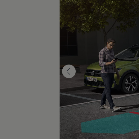
Service und Ersatzteile
Inspektion und HU/AU
Reparaturen und Checks
Motorenöl und Flüssigkeiten
Räder und Reifen
Pannen- und Unfallhilfe
Economy Service
Volkswagen Teile
Zubehör
Modellspezifisches Zubehör
Schutz und Pflege
Transport
Entertainment und Elektronik
Individualisieren
Wallbox und Ladekabel
Digitale Extras
Dienste für Ihr Modell finden
Volkswagen Apps, Login und Shop
Handy und Fahrzeug verbinden
Updates für Software, Karten und Radio
Über Ihr Auto
Vorgängermodelle
Kundeninformationen
Volkswagen Kundenbetreuung
Warn- und Kontrollleuchten