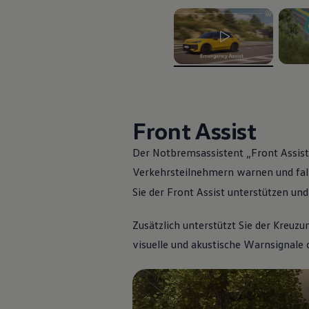
ID. Software Versionen und Updates
Digitale Extras
Schnittstellen zu Ihrem ID.
Hybridautos
Marke und Erlebnis
Volkswagen R und R Experience
, 1 von 2
, 2 vo
R-Modelle
R Experience
Driving Experience
Volkswagen entdecken
Front Assist
Werkbesichtigung
Factory visit
Der Notbremsassistent „Front Assist
Lifestyle Shop
T-Roc Kollektion
Verkehrsteilnehmern warnen und fall
Golf Kollektion
Sie der Front Assist unterstützen un
ID. Kollektion
Volkswagen Kollektion
R-Kollektion
Zusätzlich unterstützt Sie der Kreuz
GTI Kollektion
Fußball Drop
visuelle und akustische Warnsignale 
we drive football
#wedriveproud
Besitzer und Service
myVolkswagen
Software Updates