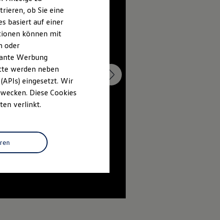
rieren, ob Sie eine
s basiert auf einer
ationen können mit
n oder
evante Werbung
itte werden neben
(APIs) eingesetzt. Wir
 Zwecken. Diese Cookies
ten verlinkt.
eren
--:--
Verbleibende Zeit, --:--
4